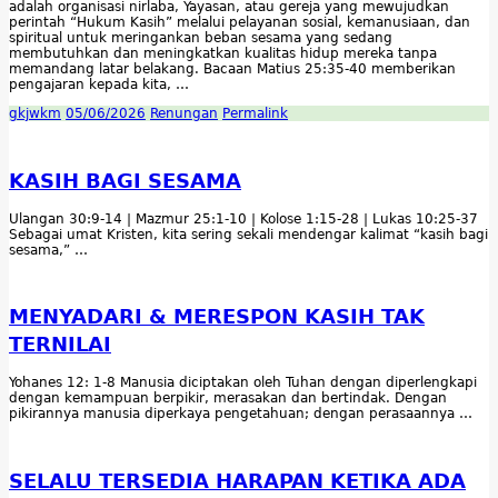
adalah organisasi nirlaba, Yayasan, atau gereja yang mewujudkan
perintah “Hukum Kasih” melalui pelayanan sosial, kemanusiaan, dan
spiritual untuk meringankan beban sesama yang sedang
membutuhkan dan meningkatkan kualitas hidup mereka tanpa
memandang latar belakang. Bacaan Matius 25:35-40 memberikan
pengajaran kepada kita, …
gkjwkm
05/06/2026
Renungan
Permalink
KASIH BAGI SESAMA
Ulangan 30:9-14 | Mazmur 25:1-10 | Kolose 1:15-28 | Lukas 10:25-37
Sebagai umat Kristen, kita sering sekali mendengar kalimat “kasih bagi
sesama,” …
MENYADARI & MERESPON KASIH TAK
TERNILAI
Yohanes 12: 1-8 Manusia diciptakan oleh Tuhan dengan diperlengkapi
dengan kemampuan berpikir, merasakan dan bertindak. Dengan
pikirannya manusia diperkaya pengetahuan; dengan perasaannya …
SELALU TERSEDIA HARAPAN KETIKA ADA