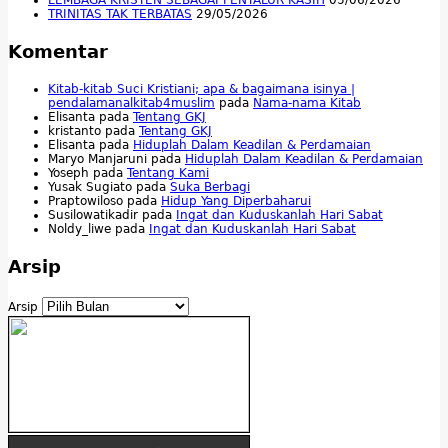
TRINITAS TAK TERBATAS
29/05/2026
Komentar
Kitab-kitab Suci Kristiani; apa & bagaimana isinya |
pendalamanalkitab4muslim
pada
Nama-nama Kitab
Elisanta
pada
Tentang GKJ
kristanto
pada
Tentang GKJ
Elisanta
pada
Hiduplah Dalam Keadilan & Perdamaian
Maryo Manjaruni
pada
Hiduplah Dalam Keadilan & Perdamaian
Yoseph
pada
Tentang Kami
Yusak Sugiato
pada
Suka Berbagi
Praptowiloso
pada
Hidup Yang Diperbaharui
Susilowatikadir
pada
Ingat dan Kuduskanlah Hari Sabat
Noldy_liwe
pada
Ingat dan Kuduskanlah Hari Sabat
Arsip
Arsip