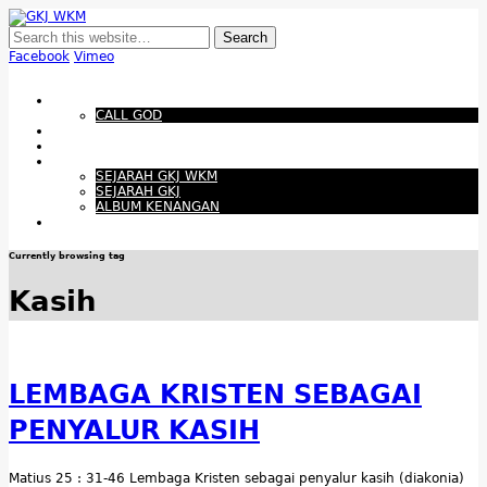
GKJ WKM
Membangun Gereja Kokoh melalui Pelayanan Holistik, Teknologi, dan
Budaya Apresiatif
Facebook
Vimeo
Show Navigation
Hide Navigation
Beranda
CALL GOD
Bacaan Hari ini
Santapan Harian
Tentang Kami
SEJARAH GKJ WKM
SEJARAH GKJ
ALBUM KENANGAN
Warta Gereja
Currently browsing tag
Kasih
LEMBAGA KRISTEN SEBAGAI
PENYALUR KASIH
Matius 25 : 31-46 Lembaga Kristen sebagai penyalur kasih (diakonia)