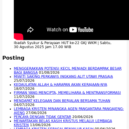
Ibadah Syukur & Perayaan HUT ke-22 GKJ WKM | Sabtu,
30 Agustus 2025 jam 17.00 WIB
Posting
MENGGERAKKAN POTENSI KECIL MENJADI BERDAMPAK BESAR
BAGI BANGSA
01/08/2026
MIWITI SAKING PERKAWIS INGKANG ALIT UTAWI PRASAJA
25/07/2026
KEDAULATAN ALLAH & HARAPAN AKAN KERAJAAN-NYA
18/07/2026
FIRMAN YANG MENCIPTA, MEMELIHARA & MENTRANSFORMASI
11/07/2026
MENDAPAT KELEGAAN DAN BERJALAN BERSAMA TUHAN
04/07/2026
LEMBAGA KRISTEN MINANGKA AGEN PANGANTARA PANGAJENG-
AJENG
27/06/2026
PERCAYA DENGAN TIDAK GENTAR
20/06/2026
MEWARTAKAN BELAS KASIH KRISTUS MELALUI LEMBAGA
KRISTEN
13/06/2026
LEMBAGA KRISTEN SEBAGAI PENYALUR KASIH
05/06/2026