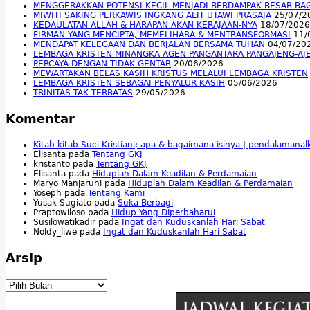
MENGGERAKKAN POTENSI KECIL MENJADI BERDAMPAK BESAR BA
MIWITI SAKING PERKAWIS INGKANG ALIT UTAWI PRASAJA
25/07/2
KEDAULATAN ALLAH & HARAPAN AKAN KERAJAAN-NYA
18/07/2026
FIRMAN YANG MENCIPTA, MEMELIHARA & MENTRANSFORMASI
11/
MENDAPAT KELEGAAN DAN BERJALAN BERSAMA TUHAN
04/07/20
LEMBAGA KRISTEN MINANGKA AGEN PANGANTARA PANGAJENG-AJ
PERCAYA DENGAN TIDAK GENTAR
20/06/2026
MEWARTAKAN BELAS KASIH KRISTUS MELALUI LEMBAGA KRISTEN
LEMBAGA KRISTEN SEBAGAI PENYALUR KASIH
05/06/2026
TRINITAS TAK TERBATAS
29/05/2026
Komentar
Kitab-kitab Suci Kristiani; apa & bagaimana isinya | pendalamana
Elisanta
pada
Tentang GKJ
kristanto
pada
Tentang GKJ
Elisanta
pada
Hiduplah Dalam Keadilan & Perdamaian
Maryo Manjaruni
pada
Hiduplah Dalam Keadilan & Perdamaian
Yoseph
pada
Tentang Kami
Yusak Sugiato
pada
Suka Berbagi
Praptowiloso
pada
Hidup Yang Diperbaharui
Susilowatikadir
pada
Ingat dan Kuduskanlah Hari Sabat
Noldy_liwe
pada
Ingat dan Kuduskanlah Hari Sabat
Arsip
Arsip