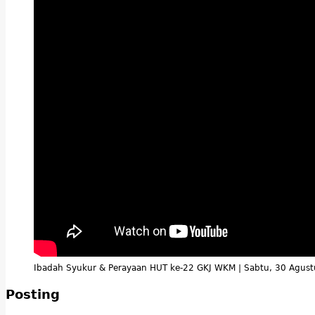
Ibadah Syukur & Perayaan HUT ke-22 GKJ WKM | Sabtu, 30 Agus
Posting