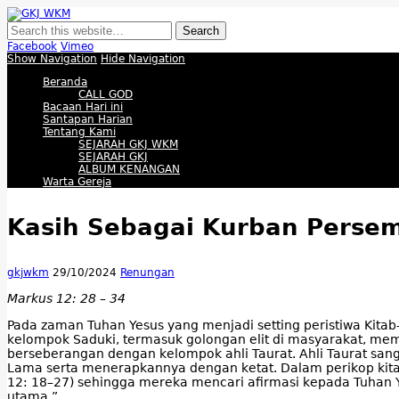
GKJ WKM
Membangun Gereja Kokoh melalui Pelayanan Holistik, Teknologi, dan Buda
Facebook
Vimeo
Show Navigation
Hide Navigation
Beranda
CALL GOD
Bacaan Hari ini
Santapan Harian
Tentang Kami
SEJARAH GKJ WKM
SEJARAH GKJ
ALBUM KENANGAN
Warta Gereja
Kasih Sebagai Kurban Perse
gkjwkm
29/10/2024
Renungan
Markus 12: 28 – 34
Pada zaman Tuhan Yesus yang menjadi setting peristiwa Kita
kelompok Saduki, termasuk golongan elit di masyarakat, mem
berseberangan dengan kelompok ahli Taurat. Ahli Taurat san
Lama serta menerapkannya dengan ketat. Dalam perikop kita 
12: 18–27) sehingga mereka mencari afirmasi kepada Tuhan Y
utama.”