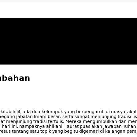
ya Apresiatif
mbahan
b-kitab Injil, ada dua kelompok yang berpengaruh di masyarak
egang jabatan Imam besar, serta sangat menjunjung tradisi l
gat menjunjung tradisi tertulis. Mereka mengumpulkan dan me
hari ini, nampaknya ahli-ahli Taurat puas akan jawaban Tuha
esus tentang satu topik yang begitu digemari di kalangan pem