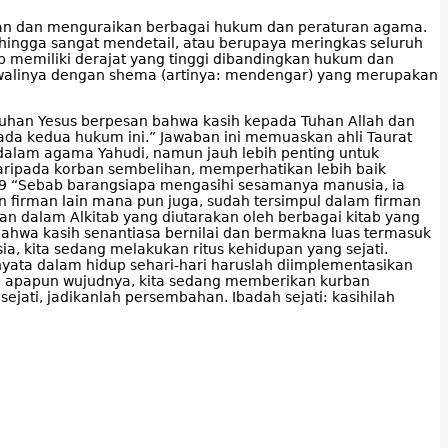
lkan dan menguraikan berbagai hukum dan peraturan agama.
hingga sangat mendetail, atau berupaya meringkas seluruh
 memiliki derajat yang tinggi dibandingkan hukum dan
walinya dengan shema (artinya: mendengar) yang merupakan
Tuhan Yesus berpesan bahwa kasih kepada Tuhan Allah dan
da kedua hukum ini.” Jawaban ini memuaskan ahli Taurat
g dalam agama Yahudi, namun jauh lebih penting untuk
aripada korban sembelihan, memperhatikan lebih baik
b–9 “Sebab barangsiapa mengasihi sesamanya manusia, ia
firman lain mana pun juga, sudah tersimpul dalam firman
n dalam Alkitab yang diutarakan oleh berbagai kitab yang
ahwa kasih senantiasa bernilai dan bermakna luas termasuk
 kita sedang melakukan ritus kehidupan yang sejati.
 nyata dalam hidup sehari-hari haruslah diimplementasikan
i apapun wujudnya, kita sedang memberikan kurban
ejati, jadikanlah persembahan. Ibadah sejati: kasihilah