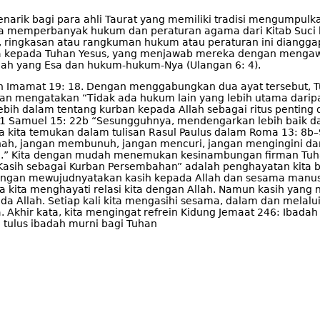
enarik bagi para ahli Taurat yang memiliki tradisi mengumpu
ka memperbanyak hukum dan peraturan agama dari Kitab Suci 
 ringkasan atau rangkuman hukum atau peraturan ini dianggap
nya kepada Tuhan Yesus, yang menjawab mereka dengan menga
llah yang Esa dan hukum-hukum-Nya (Ulangan 6: 4).
an Imamat 19: 18. Dengan menggabungkan dua ayat tersebut, 
an mengatakan “Tidak ada hukum lain yang lebih utama daripa
lebih dalam tentang kurban kepada Allah sebagai ritus pentin
n 1 Samuel 15: 22b “Sesungguhnya, mendengarkan lebih baik d
sa kita temukan dalam tulisan Rasul Paulus dalam Roma 13: 8
ah, jangan membunuh, jangan mencuri, jangan mengingini dan 
iri!.” Kita dengan mudah menemukan kesinambungan firman Tuha
asih sebagai Kurban Persembahan” adalah penghayatan kita b
ngan mewujudnyatakan kasih kepada Allah dan sesama manusia,
na kita menghayati relasi kita dengan Allah. Namun kasih yang
Allah. Setiap kali kita mengasihi sesama, dalam dan melalu
khir kata, kita mengingat refrein Kidung Jemaat 246: Ibadah s
 tulus ibadah murni bagi Tuhan