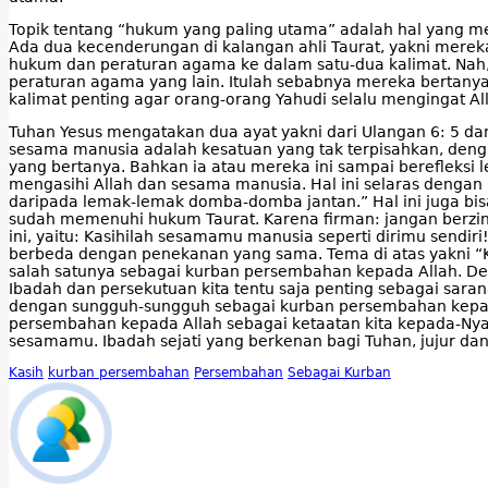
Topik tentang “hukum yang paling utama” adalah hal yang m
Ada dua kecenderungan di kalangan ahli Taurat, yakni mere
hukum dan peraturan agama ke dalam satu-dua kalimat. Nah,
peraturan agama yang lain. Itulah sebabnya mereka berta
kalimat penting agar orang-orang Yahudi selalu mengingat A
Tuhan Yesus mengatakan dua ayat yakni dari Ulangan 6: 5 d
sesama manusia adalah kesatuan yang tak terpisahkan, deng
yang bertanya. Bahkan ia atau mereka ini sampai berefleksi 
mengasihi Allah dan sesama manusia. Hal ini selaras denga
daripada lemak-lemak domba-domba jantan.” Hal ini juga bi
sudah memenuhi hukum Taurat. Karena firman: jangan berzin
ini, yaitu: Kasihilah sesamamu manusia seperti dirimu send
berbeda dengan penekanan yang sama. Tema di atas yakni “K
salah satunya sebagai kurban persembahan kepada Allah. De
Ibadah dan persekutuan kita tentu saja penting sebagai sara
dengan sungguh-sungguh sebagai kurban persembahan kepada 
persembahan kepada Allah sebagai ketaatan kita kepada-Nya. A
sesamamu. Ibadah sejati yang berkenan bagi Tuhan, jujur dan
Kasih
kurban persembahan
Persembahan
Sebagai Kurban