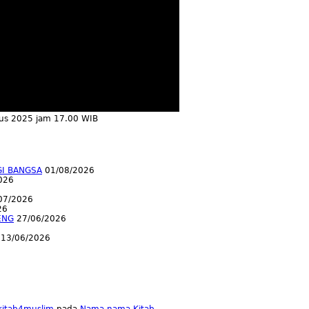
tus 2025 jam 17.00 WIB
GI BANGSA
01/08/2026
026
07/2026
26
ENG
27/06/2026
13/06/2026
lkitab4muslim
pada
Nama-nama Kitab