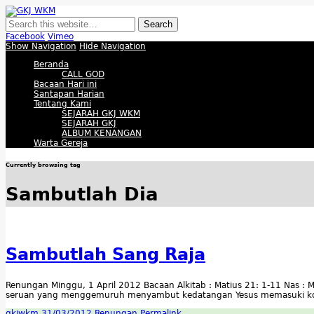
GKJ WKM
Membangun Gereja Kokoh melalui Pelayanan Holistik, Teknologi, dan Buda
Facebook
Vimeo
Show Navigation
Hide Navigation
Beranda
CALL GOD
Bacaan Hari ini
Santapan Harian
Tentang Kami
SEJARAH GKJ WKM
SEJARAH GKJ
ALBUM KENANGAN
Warta Gereja
Currently browsing tag
Sambutlah Dia
Sambutlah Sang Raja
Renungan Minggu, 1 April 2012 Bacaan Alkitab : Matius 21: 1-11 Nas :
seruan yang menggemuruh menyambut kedatangan Yesus memasuki kota Y
gkjwkm
31/03/2012
Renungan
Permalink