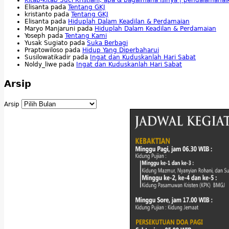
Elisanta
pada
Tentang GKJ
kristanto
pada
Tentang GKJ
Elisanta
pada
Hiduplah Dalam Keadilan & Perdamaian
Maryo Manjaruni
pada
Hiduplah Dalam Keadilan & Perdamaian
Yoseph
pada
Tentang Kami
Yusak Sugiato
pada
Suka Berbagi
Praptowiloso
pada
Hidup Yang Diperbaharui
Susilowatikadir
pada
Ingat dan Kuduskanlah Hari Sabat
Noldy_liwe
pada
Ingat dan Kuduskanlah Hari Sabat
Arsip
Arsip