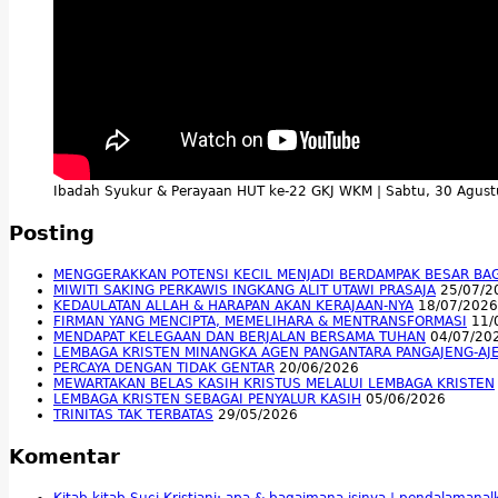
Ibadah Syukur & Perayaan HUT ke-22 GKJ WKM | Sabtu, 30 Agus
Posting
MENGGERAKKAN POTENSI KECIL MENJADI BERDAMPAK BESAR BA
MIWITI SAKING PERKAWIS INGKANG ALIT UTAWI PRASAJA
25/07/2
KEDAULATAN ALLAH & HARAPAN AKAN KERAJAAN-NYA
18/07/2026
FIRMAN YANG MENCIPTA, MEMELIHARA & MENTRANSFORMASI
11/
MENDAPAT KELEGAAN DAN BERJALAN BERSAMA TUHAN
04/07/20
LEMBAGA KRISTEN MINANGKA AGEN PANGANTARA PANGAJENG-AJ
PERCAYA DENGAN TIDAK GENTAR
20/06/2026
MEWARTAKAN BELAS KASIH KRISTUS MELALUI LEMBAGA KRISTEN
LEMBAGA KRISTEN SEBAGAI PENYALUR KASIH
05/06/2026
TRINITAS TAK TERBATAS
29/05/2026
Komentar
Kitab-kitab Suci Kristiani; apa & bagaimana isinya | pendalamana