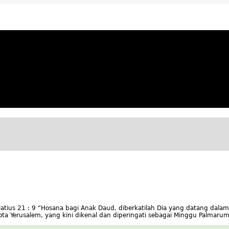
ya Apresiatif
 Matius 21 : 9 “Hosana bagi Anak Daud, diberkatilah Dia yang datang da
erusalem, yang kini dikenal dan diperingati sebagai Minggu Palmarum