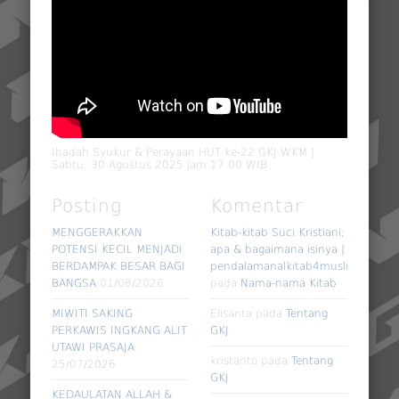
Ibadah Syukur & Perayaan HUT ke-22 GKJ WKM |
Sabtu, 30 Agustus 2025 jam 17.00 WIB
Posting
Komentar
MENGGERAKKAN
Kitab-kitab Suci Kristiani;
POTENSI KECIL MENJADI
apa & bagaimana isinya |
BERDAMPAK BESAR BAGI
pendalamanalkitab4muslim
BANGSA
01/08/2026
pada
Nama-nama Kitab
MIWITI SAKING
Elisanta
pada
Tentang
PERKAWIS INGKANG ALIT
GKJ
UTAWI PRASAJA
kristanto
pada
Tentang
25/07/2026
GKJ
KEDAULATAN ALLAH &