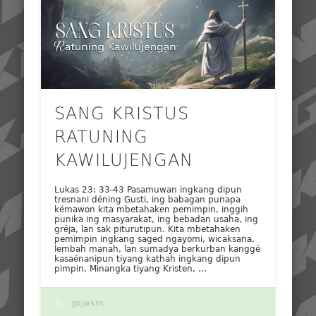
SANG KRISTUS
RATUNING
KAWILUJENGAN
Lukas 23: 33-43 Pasamuwan ingkang dipun
tresnani déning Gusti, ing babagan punapa
kémawon kita mbetahaken pemimpin, inggih
punika ing masyarakat, ing bebadan usaha, ing
gréja, lan sak piturutipun. Kita mbetahaken
pemimpin ingkang saged ngayomi, wicaksana,
lembah manah, lan sumadya berkurban kanggé
kasaénanipun tiyang kathah ingkang dipun
pimpin. Minangka tiyang Kristen, …
gkjwkm