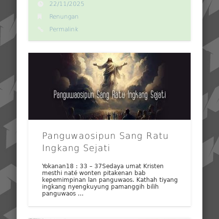
22/11/2025
Renungan
Permalink
Panguwaosipun Sang Ratu
Ingkang Sejati
Yokanan18 : 33 – 37Sedaya umat Kristen
mesthi naté wonten pitakenan bab
kepemimpinan lan panguwaos. Kathah tiyang
ingkang nyengkuyung pamanggih bilih
panguwaos …