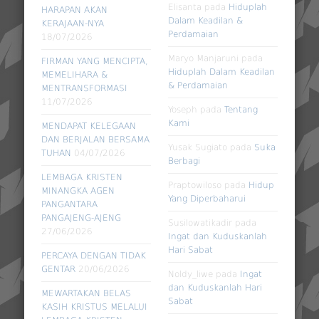
Elisanta
pada
Hiduplah
HARAPAN AKAN
Dalam Keadilan &
KERAJAAN-NYA
Perdamaian
18/07/2026
Maryo Manjaruni
pada
FIRMAN YANG MENCIPTA,
Hiduplah Dalam Keadilan
MEMELIHARA &
& Perdamaian
MENTRANSFORMASI
11/07/2026
Yoseph
pada
Tentang
Kami
MENDAPAT KELEGAAN
DAN BERJALAN BERSAMA
Yusak Sugiato
pada
Suka
TUHAN
04/07/2026
Berbagi
LEMBAGA KRISTEN
Praptowiloso
pada
Hidup
MINANGKA AGEN
Yang Diperbaharui
PANGANTARA
PANGAJENG-AJENG
Susilowatikadir
pada
27/06/2026
Ingat dan Kuduskanlah
Hari Sabat
PERCAYA DENGAN TIDAK
GENTAR
20/06/2026
Noldy_liwe
pada
Ingat
dan Kuduskanlah Hari
MEWARTAKAN BELAS
Sabat
KASIH KRISTUS MELALUI