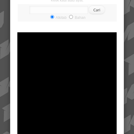
Ketik kata atau ayat:
Alkitab
Bahan