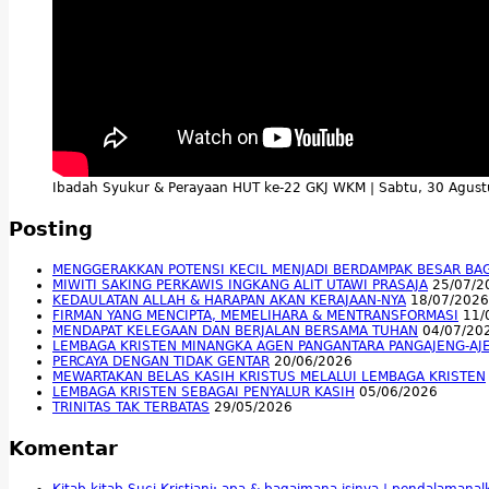
Ibadah Syukur & Perayaan HUT ke-22 GKJ WKM | Sabtu, 30 Agus
Posting
MENGGERAKKAN POTENSI KECIL MENJADI BERDAMPAK BESAR BA
MIWITI SAKING PERKAWIS INGKANG ALIT UTAWI PRASAJA
25/07/2
KEDAULATAN ALLAH & HARAPAN AKAN KERAJAAN-NYA
18/07/2026
FIRMAN YANG MENCIPTA, MEMELIHARA & MENTRANSFORMASI
11/
MENDAPAT KELEGAAN DAN BERJALAN BERSAMA TUHAN
04/07/20
LEMBAGA KRISTEN MINANGKA AGEN PANGANTARA PANGAJENG-AJ
PERCAYA DENGAN TIDAK GENTAR
20/06/2026
MEWARTAKAN BELAS KASIH KRISTUS MELALUI LEMBAGA KRISTEN
LEMBAGA KRISTEN SEBAGAI PENYALUR KASIH
05/06/2026
TRINITAS TAK TERBATAS
29/05/2026
Komentar
Kitab-kitab Suci Kristiani; apa & bagaimana isinya | pendalamana