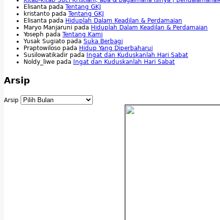
Elisanta
pada
Tentang GKJ
kristanto
pada
Tentang GKJ
Elisanta
pada
Hiduplah Dalam Keadilan & Perdamaian
Maryo Manjaruni
pada
Hiduplah Dalam Keadilan & Perdamaian
Yoseph
pada
Tentang Kami
Yusak Sugiato
pada
Suka Berbagi
Praptowiloso
pada
Hidup Yang Diperbaharui
Susilowatikadir
pada
Ingat dan Kuduskanlah Hari Sabat
Noldy_liwe
pada
Ingat dan Kuduskanlah Hari Sabat
Arsip
Arsip