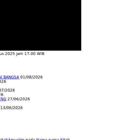
tus 2025 jam 17.00 WIB
GI BANGSA
01/08/2026
026
07/2026
26
ENG
27/06/2026
13/06/2026
lkitab4muslim
pada
Nama-nama Kitab