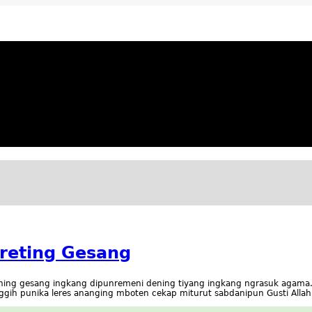
ya Apresiatif
ireting Gesang
ining gesang ingkang dipunremeni dening tiyang ingkang ngrasuk agam
nggih punika leres ananging mboten cekap miturut sabdanipun Gusti All