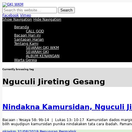
GKJ WKM
Membangun Gereja Kokoh melalui Pelayanan Holistik, Teknologi, dan Buda
Facebook
Vimeo
Show Navigation
Hide Navigation
Beranda
CALL GOD
Bacaan Hari ini
Santapan Harian
Tentang Kami
SEJARAH GKJ WKM
SEJARAH GKJ
ALBUM KENANGAN
Warta Gereja
Currently browsing tag
Nguculi Jireting Gesang
Nindakna Kamursidan, Nguculi J
Bacaan : Yesaya 58: 9b-14 | Lukas 13: 10-17 Kamursidan dados marg
bilih wujudipun kamursidan punika nindakaken tata cara ibadah. Pama
gkjwkm
31/08/2019
Renungan
Permalink