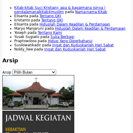
Kitab-kitab Suci Kristiani; apa & bagaimana isinya |
pendalamanalkitab4muslim
pada
Nama-nama Kitab
Elisanta
pada
Tentang GKJ
kristanto
pada
Tentang GKJ
Elisanta
pada
Hiduplah Dalam Keadilan & Perdamaian
Maryo Manjaruni
pada
Hiduplah Dalam Keadilan & Perdamaian
Yoseph
pada
Tentang Kami
Yusak Sugiato
pada
Suka Berbagi
Praptowiloso
pada
Hidup Yang Diperbaharui
Susilowatikadir
pada
Ingat dan Kuduskanlah Hari Sabat
Noldy_liwe
pada
Ingat dan Kuduskanlah Hari Sabat
Arsip
Arsip