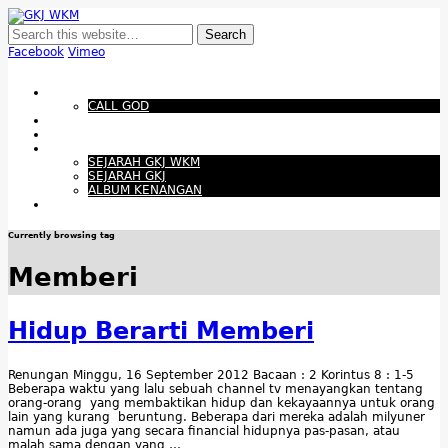
GKJ WKM
Membangun Gereja Kokoh melalui Pelayanan Holistik, Teknologi, dan
Budaya Apresiatif
Facebook
Vimeo
Show Navigation
Hide Navigation
Beranda
CALL GOD
Bacaan Hari ini
Santapan Harian
Tentang Kami
SEJARAH GKJ WKM
SEJARAH GKJ
ALBUM KENANGAN
Warta Gereja
Currently browsing tag
Memberi
Hidup Berarti Memberi
Renungan Minggu, 16 September 2012 Bacaan : 2 Korintus 8 : 1-5
Beberapa waktu yang lalu sebuah channel tv menayangkan tentang
orang-orang yang membaktikan hidup dan kekayaannya untuk orang
lain yang kurang beruntung. Beberapa dari mereka adalah milyuner
namun ada juga yang secara financial hidupnya pas-pasan, atau
malah sama dengan yang …