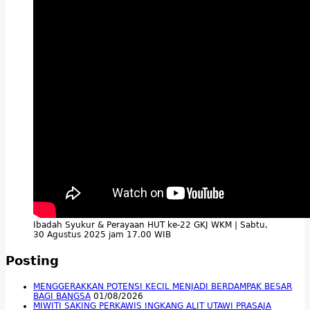
Ibadah Syukur & Perayaan HUT ke-22 GKJ WKM | Sabtu,
30 Agustus 2025 jam 17.00 WIB
Posting
MENGGERAKKAN POTENSI KECIL MENJADI BERDAMPAK BESAR
BAGI BANGSA
01/08/2026
MIWITI SAKING PERKAWIS INGKANG ALIT UTAWI PRASAJA