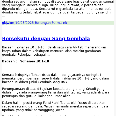
domba sedang makan rumput di stepa yang luas dekat dengan sungai
yang mengalir. Mereka dijaga, dilindungi, dirawat, dipelihara dan
dipandu oleh gembala. Secara rutin gembala itu akan mencukur bulu
domba yang terlalu lebat agar domba tidak terbeban bulunya sendiri
…
gkjwkm
10/05/2025
Renungan
Permalink
Bersekutu dengan Sang Gembala
Bacaan : Yohanes 10 : 1-10 Salah satu cara Alkitab menerangkan
karya Tuhan dalam kehidupan manusia ialah melalui gambaran
gembala. Pekerjaan sebagai …
Bacaan : Yohanes 10:1-18
Semasa hidupNya Tuhan Yesus dalam pengajaranNya seringkali
memakai perumpamaan seperti dalam Yohanes 10 : 1-8 yang dalam
bacaan ini diberi judul Gembala Yang Baik.
Perumpamaan di atas ditujukan kepada orang-orang Yahudi yang
didalamnya ada orang-orang Farisi dan ahli taurat, yang adalah para
pemimpin dan guru di kalangan umat Allah.
Dalam hal ini posisi orang Farisi / ahli Taurat oleh Yesus diibaratkan
sebagai seorang gembala. Yesus menyindir mereka seperti gembala
upahan, yang tidak bertanggung jawab.