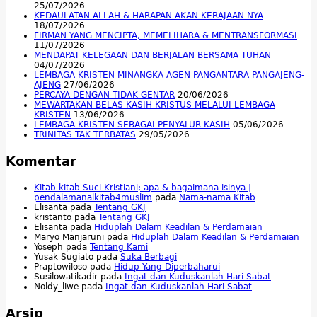
25/07/2026
KEDAULATAN ALLAH & HARAPAN AKAN KERAJAAN-NYA
18/07/2026
FIRMAN YANG MENCIPTA, MEMELIHARA & MENTRANSFORMASI
11/07/2026
MENDAPAT KELEGAAN DAN BERJALAN BERSAMA TUHAN
04/07/2026
LEMBAGA KRISTEN MINANGKA AGEN PANGANTARA PANGAJENG-
AJENG
27/06/2026
PERCAYA DENGAN TIDAK GENTAR
20/06/2026
MEWARTAKAN BELAS KASIH KRISTUS MELALUI LEMBAGA
KRISTEN
13/06/2026
LEMBAGA KRISTEN SEBAGAI PENYALUR KASIH
05/06/2026
TRINITAS TAK TERBATAS
29/05/2026
Komentar
Kitab-kitab Suci Kristiani; apa & bagaimana isinya |
pendalamanalkitab4muslim
pada
Nama-nama Kitab
Elisanta
pada
Tentang GKJ
kristanto
pada
Tentang GKJ
Elisanta
pada
Hiduplah Dalam Keadilan & Perdamaian
Maryo Manjaruni
pada
Hiduplah Dalam Keadilan & Perdamaian
Yoseph
pada
Tentang Kami
Yusak Sugiato
pada
Suka Berbagi
Praptowiloso
pada
Hidup Yang Diperbaharui
Susilowatikadir
pada
Ingat dan Kuduskanlah Hari Sabat
Noldy_liwe
pada
Ingat dan Kuduskanlah Hari Sabat
Arsip