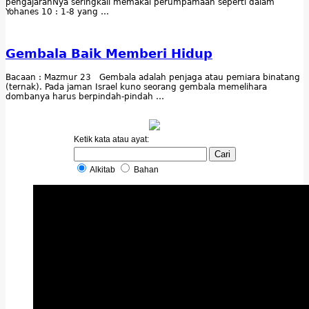
pengajaranNya seringkali memakai perumpamaan seperti dalam
Yohanes 10 : 1-8 yang …
Gembala Baik Memberi Hidup
Bacaan : Mazmur 23 Gembala adalah penjaga atau pemiara binatang
(ternak). Pada jaman Israel kuno seorang gembala memelihara
dombanya harus berpindah-pindah …
Ketik kata atau ayat:
Alkitab
Bahan