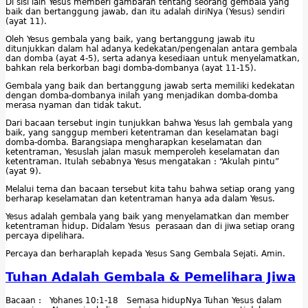
Di sisi lain Yesus memberi gambaran tentang seorang gembala yang
baik dan bertanggung jawab, dan itu adalah diriNya (Yesus) sendiri
(ayat 11).
Oleh Yesus gembala yang baik, yang bertanggung jawab itu
ditunjukkan dalam hal adanya kedekatan/pengenalan antara gembala
dan domba (ayat 4-5), serta adanya kesediaan untuk menyelamatkan,
bahkan rela berkorban bagi domba-dombanya (ayat 11-15).
Gembala yang baik dan bertanggung jawab serta memiliki kedekatan
dengan domba-dombanya inilah yang menjadikan domba-domba
merasa nyaman dan tidak takut.
Dari bacaan tersebut ingin tunjukkan bahwa Yesus lah gembala yang
baik, yang sanggup memberi ketentraman dan keselamatan bagi
domba-domba. Barangsiapa mengharapkan keselamatan dan
ketentraman, Yesuslah jalan masuk memperoleh keselamatan dan
ketentraman. Itulah sebabnya Yesus mengatakan : “Akulah pintu”
(ayat 9).
Melalui tema dan bacaan tersebut kita tahu bahwa setiap orang yang
berharap keselamatan dan ketentraman hanya ada dalam Yesus.
Yesus adalah gembala yang baik yang menyelamatkan dan member
ketentraman hidup. Didalam Yesus perasaan dan di jiwa setiap orang
percaya dipelihara.
Percaya dan berharaplah kepada Yesus Sang Gembala Sejati. Amin.
Tuhan Adalah Gembala & Pemelihara Jiwa
Bacaan : Yohanes 10:1-18 Semasa hidupNya Tuhan Yesus dalam