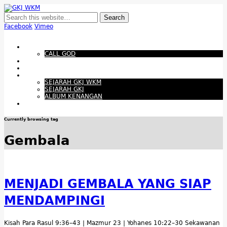
GKJ WKM
Membangun Gereja Kokoh melalui Pelayanan Holistik, Teknologi, dan
Budaya Apresiatif
Facebook
Vimeo
Show Navigation
Hide Navigation
Beranda
CALL GOD
Bacaan Hari ini
Santapan Harian
Tentang Kami
SEJARAH GKJ WKM
SEJARAH GKJ
ALBUM KENANGAN
Warta Gereja
Currently browsing tag
Gembala
MENJADI GEMBALA YANG SIAP
MENDAMPINGI
Kisah Para Rasul 9:36–43 | Mazmur 23 | Yohanes 10:22–30 Sekawanan