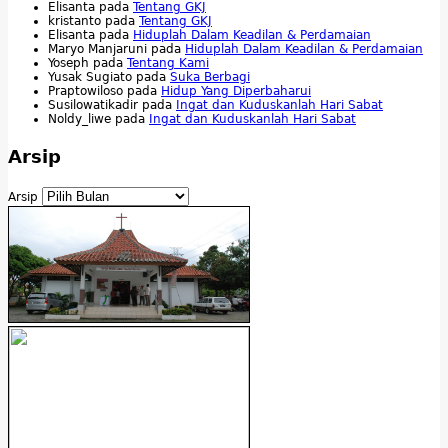
Elisanta
pada
Tentang GKJ
kristanto
pada
Tentang GKJ
Elisanta
pada
Hiduplah Dalam Keadilan & Perdamaian
Maryo Manjaruni
pada
Hiduplah Dalam Keadilan & Perdamaian
Yoseph
pada
Tentang Kami
Yusak Sugiato
pada
Suka Berbagi
Praptowiloso
pada
Hidup Yang Diperbaharui
Susilowatikadir
pada
Ingat dan Kuduskanlah Hari Sabat
Noldy_liwe
pada
Ingat dan Kuduskanlah Hari Sabat
Arsip
Arsip