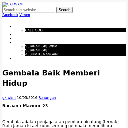
GKJ WKM
Membangun Gereja Kokoh melalui Pelayanan Holistik, Teknologi, dan
Budaya Apresiatif
Facebook
Vimeo
Show Navigation
Hide Navigation
Beranda
CALL GOD
Bacaan Hari ini
Santapan Harian
Tentang Kami
SEJARAH GKJ WKM
SEJARAH GKJ
ALBUM KENANGAN
Warta Gereja
Gembala Baik Memberi
Hidup
gkjwkm
10/05/2016
Renungan
Bacaan : Mazmur 23
Gembala adalah penjaga atau pemiara binatang (ternak).
Pada jaman Israel kuno seorang gembala memelihara