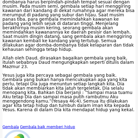
dombanya harus berpindah-pindah tempat sesuai dengan
musim. Pada musim semi, gembala setiap hari menggiring
kawanan dari kandang di dekat rumahnya agar mereka bisa
merumput di padang yang subur dan hijau. Saat musim
panas tiba, para gembala memindahkan kawanan ke
padang yang lebih sejuk di dataran tinggi. Menjelang
berakhirnya musim kering, seorang gembala akan
memindahkan kawanannya ke daerah pesisir dan lembah.
Saat musim dingin datang, sang gembala akan menggiring
kawanan kembali ke kandang yang tertutup. Semua
dilakukan agar domba-dombanya tidak kelaparan dan tidak
kehausan sehingga tetap hidup.
Allah oleh Daud, dirasakan bagaikan gembala yang baik,
itulah sebabnya Daud mengungkapkan seperti ditulis dalam
Mazmur 23.
Yesus juga kita percaya sebagai gembala yang baik.
Gembala yang bukan hanya mencukupkan apa yang kita
perlu, tetapi Dia juga menuntun setiap langkah kita. Dia
tidak akan membiarkan kita jatuh tergeletak, Dia selalu
menopang kita. Bahkan Dia berjanji : ”Sampai masa tuamu
Aku tetap Dia dan sampai masa putih rambutmu Aku
menggendong kamu.”(Yesaya 46:4). Semua itu dilakukan
agar kita tetap hidup dan tumbuh dalam iman kita kepada
Yesus. Karena di dalam Dia kita mendapat hidup yang kekal.
Gembala
Gembala baik memberi hidup