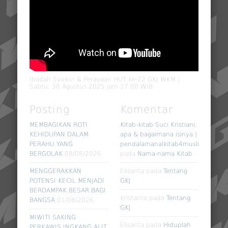
Ibadah Syukur & Perayaan HUT ke-22 GKJ WKM |
Sabtu, 30 Agustus 2025 jam 17.00 WIB
Posting
Komentar
MEMBAGIKAN ROTI
Kitab-kitab Suci Kristiani;
KEHIDUPAN DALAM
apa & bagaimana isinya |
PERAHU YANG
pendalamanalkitab4muslim
BERGOLAK
08/08/2026
pada
Nama-nama Kitab
MENGGERAKKAN
Elisanta
pada
Tentang
POTENSI KECIL MENJADI
GKJ
BERDAMPAK BESAR BAGI
kristanto
pada
Tentang
BANGSA
01/08/2026
GKJ
MIWITI SAKING
Elisanta
pada
Hiduplah
PERKAWIS INGKANG ALIT