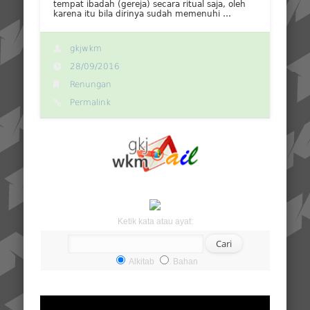
tempat ibadah (gereja) secara ritual saja, oleh
karena itu bila dirinya sudah memenuhi …
gkjwkm
28/09/2016
Renungan
Permalink
Ketik kata atau ayat:
Alkitab
Bahan