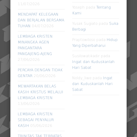
11/07/2026
Yoseph
pada
Tentang
Kami
MENDAPAT KELEGAAN
DAN BERJALAN BERSAMA
Yusak Sugiato
pada
Suka
TUHAN
04/07/2026
Berbagi
LEMBAGA KRISTEN
Praptowiloso
pada
Hidup
MINANGKA AGEN
Yang Diperbaharui
PANGANTARA
PANGAJENG-AJENG
Susilowatikadir
pada
27/06/2026
Ingat dan Kuduskanlah
Hari Sabat
PERCAYA DENGAN TIDAK
GENTAR
20/06/2026
Noldy_liwe
pada
Ingat
dan Kuduskanlah Hari
MEWARTAKAN BELAS
Sabat
KASIH KRISTUS MELALUI
LEMBAGA KRISTEN
13/06/2026
LEMBAGA KRISTEN
SEBAGAI PENYALUR
KASIH
05/06/2026
TRINITAS TAK TERBATAS