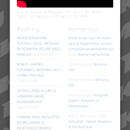
Ibadah Syukur & Perayaan HUT ke-22 GKJ WKM |
Sabtu, 30 Agustus 2025 jam 17.00 WIB
Posting
Komentar
MENGGERAKKAN
Kitab-kitab Suci Kristiani;
POTENSI KECIL MENJADI
apa & bagaimana isinya |
BERDAMPAK BESAR BAGI
pendalamanalkitab4muslim
BANGSA
01/08/2026
pada
Nama-nama Kitab
MIWITI SAKING
Elisanta
pada
Tentang
PERKAWIS INGKANG ALIT
GKJ
UTAWI PRASAJA
kristanto
pada
Tentang
25/07/2026
GKJ
KEDAULATAN ALLAH &
Elisanta
pada
Hiduplah
HARAPAN AKAN
Dalam Keadilan &
KERAJAAN-NYA
Perdamaian
18/07/2026
Maryo Manjaruni
pada
FIRMAN YANG MENCIPTA,
Hiduplah Dalam Keadilan
MEMELIHARA &
& Perdamaian
MENTRANSFORMASI