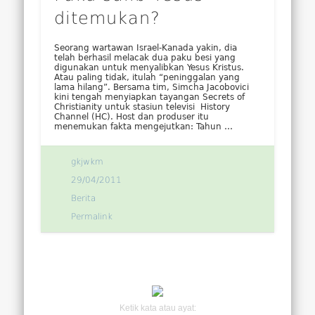
ditemukan?
Seorang wartawan Israel-Kanada yakin, dia
telah berhasil melacak dua paku besi yang
digunakan untuk menyalibkan Yesus Kristus.
Atau paling tidak, itulah “peninggalan yang
lama hilang”. Bersama tim, Simcha Jacobovici
kini tengah menyiapkan tayangan Secrets of
Christianity untuk stasiun televisi History
Channel (HC). Host dan produser itu
menemukan fakta mengejutkan: Tahun …
gkjwkm
29/04/2011
Berita
Permalink
Ketik kata atau ayat: