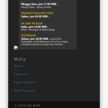
Meta
Masuk
Feed entri
Feed komentar
WordPress.org
© 2026 GKJ WKM