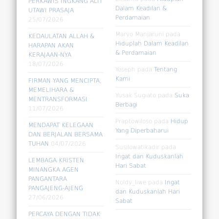
PERKAWIS INGKANG ALIT
Dalam Keadilan &
UTAWI PRASAJA
Perdamaian
25/07/2026
Maryo Manjaruni
pada
KEDAULATAN ALLAH &
Hiduplah Dalam Keadilan
HARAPAN AKAN
& Perdamaian
KERAJAAN-NYA
18/07/2026
Yoseph
pada
Tentang
Kami
FIRMAN YANG MENCIPTA,
MEMELIHARA &
Yusak Sugiato
pada
Suka
MENTRANSFORMASI
Berbagi
11/07/2026
Praptowiloso
pada
Hidup
MENDAPAT KELEGAAN
Yang Diperbaharui
DAN BERJALAN BERSAMA
TUHAN
04/07/2026
Susilowatikadir
pada
Ingat dan Kuduskanlah
LEMBAGA KRISTEN
Hari Sabat
MINANGKA AGEN
PANGANTARA
Noldy_liwe
pada
Ingat
PANGAJENG-AJENG
dan Kuduskanlah Hari
27/06/2026
Sabat
PERCAYA DENGAN TIDAK