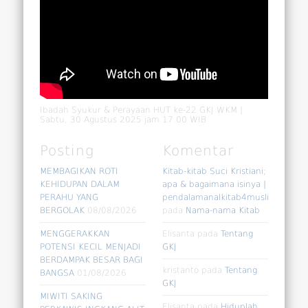
Ibadah Syukur & Perayaan HUT ke-22 GKJ WKM |
Sabtu, 30 Agustus 2025 jam 17.00 WIB
Posting
Komentar
MEMBAGIKAN ROTI
Kitab-kitab Suci Kristiani;
KEHIDUPAN DALAM
apa & bagaimana isinya |
PERAHU YANG
pendalamanalkitab4muslim
BERGOLAK
08/08/2026
pada
Nama-nama Kitab
MENGGERAKKAN
Elisanta
pada
Tentang
POTENSI KECIL MENJADI
GKJ
BERDAMPAK BESAR BAGI
kristanto
pada
Tentang
BANGSA
01/08/2026
GKJ
MIWITI SAKING
Elisanta
pada
Hiduplah