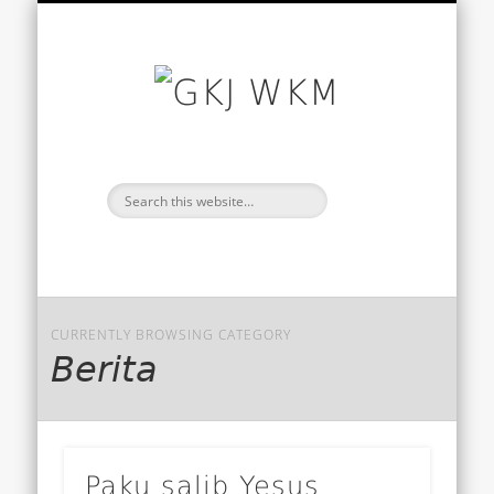
SANTAPAN HARIAN
BACAAN HARI INI
TENTANG KAMI
WARTA GEREJA
BERANDA
GKJ
WKM
CURRENTLY BROWSING CATEGORY
Berita
Paku salib Yesus