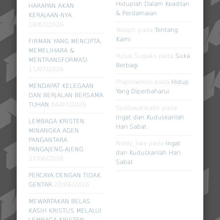
Hiduplah Dalam Keadilan
HARAPAN AKAN
& Perdamaian
KERAJAAN-NYA
18/07/2026
Yoseph
pada
Tentang
Kami
FIRMAN YANG MENCIPTA,
MEMELIHARA &
Yusak Sugiato
pada
Suka
MENTRANSFORMASI
Berbagi
11/07/2026
Praptowiloso
pada
Hidup
MENDAPAT KELEGAAN
Yang Diperbaharui
DAN BERJALAN BERSAMA
TUHAN
04/07/2026
Susilowatikadir
pada
Ingat dan Kuduskanlah
LEMBAGA KRISTEN
Hari Sabat
MINANGKA AGEN
PANGANTARA
Noldy_liwe
pada
Ingat
PANGAJENG-AJENG
dan Kuduskanlah Hari
27/06/2026
Sabat
PERCAYA DENGAN TIDAK
GENTAR
20/06/2026
MEWARTAKAN BELAS
KASIH KRISTUS MELALUI
LEMBAGA KRISTEN