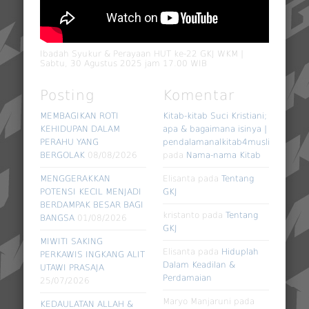
Ibadah Syukur & Perayaan HUT ke-22 GKJ WKM |
Sabtu, 30 Agustus 2025 jam 17.00 WIB
Posting
Komentar
MEMBAGIKAN ROTI
Kitab-kitab Suci Kristiani;
KEHIDUPAN DALAM
apa & bagaimana isinya |
PERAHU YANG
pendalamanalkitab4muslim
BERGOLAK
08/08/2026
pada
Nama-nama Kitab
MENGGERAKKAN
Elisanta
pada
Tentang
POTENSI KECIL MENJADI
GKJ
BERDAMPAK BESAR BAGI
kristanto
pada
Tentang
BANGSA
01/08/2026
GKJ
MIWITI SAKING
Elisanta
pada
Hiduplah
PERKAWIS INGKANG ALIT
Dalam Keadilan &
UTAWI PRASAJA
Perdamaian
25/07/2026
Maryo Manjaruni
pada
KEDAULATAN ALLAH &