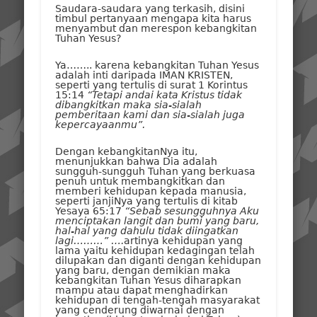
Saudara-saudara yang terkasih, disini
timbul pertanyaan mengapa kita harus
menyambut dan merespon kebangkitan
Tuhan Yesus?
Ya…….. karena kebangkitan Tuhan Yesus
adalah inti daripada IMAN KRISTEN,
seperti yang tertulis di surat 1 Korintus
15:14
“Tetapi andai kata Kristus tidak
dibangkitkan maka sia-sialah
pemberitaan kami dan sia-sialah juga
kepercayaanmu”.
Dengan kebangkitanNya itu,
menunjukkan bahwa Dia adalah
sungguh-sungguh Tuhan yang berkuasa
penuh untuk membangkitkan dan
memberi kehidupan kepada manusia,
seperti janjiNya yang tertulis di kitab
Yesaya 65:17
“Sebab sesungguhnya Aku
menciptakan langit dan bumi yang baru,
hal-hal yang dahulu tidak diingatkan
lagi………” ….
artinya kehidupan yang
lama yaitu kehidupan kedagingan telah
dilupakan dan diganti dengan kehidupan
yang baru, dengan demikian maka
kebangkitan Tuhan Yesus diharapkan
mampu atau dapat menghadirkan
kehidupan di tengah-tengah masyarakat
yang cenderung diwarnai dengan