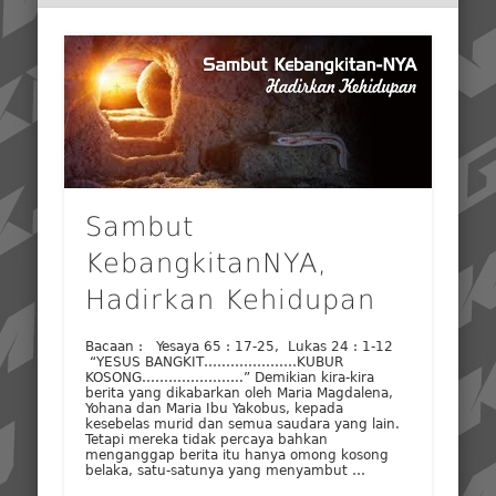
Sambut
KebangkitanNYA,
Hadirkan Kehidupan
Bacaan : Yesaya 65 : 17-25, Lukas 24 : 1-12
“YESUS BANGKIT…………………KUBUR
KOSONG…………………..” Demikian kira-kira
berita yang dikabarkan oleh Maria Magdalena,
Yohana dan Maria Ibu Yakobus, kepada
kesebelas murid dan semua saudara yang lain.
Tetapi mereka tidak percaya bahkan
menganggap berita itu hanya omong kosong
belaka, satu-satunya yang menyambut …