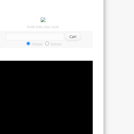
Ketik kata atau ayat:
Alkitab
Bahan