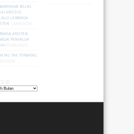
WARTAKAN BELAS
SIH KRISTUS
LALUI LEMBAGA
ISTEN
13/06/2026
MBAGA KRISTEN
BAGAI PENYALUR
SIH
05/06/2026
NITAS TAK TERBATAS
/05/2026
rsip
ip