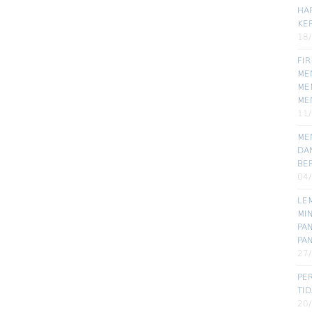
HA
KE
18
FI
MEN
ME
ME
11
ME
DA
BE
04
LE
MI
PA
PA
27
PE
TI
20