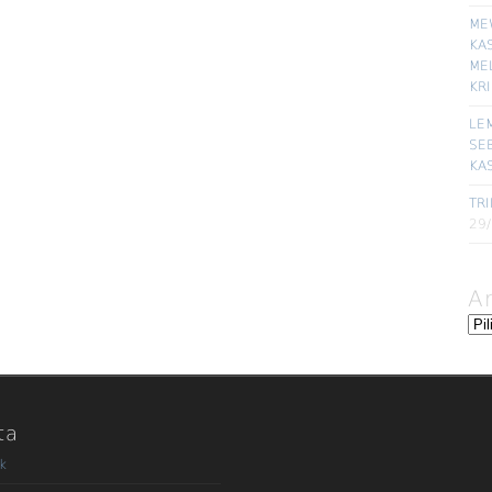
ME
KA
ME
KR
LE
SE
KA
TRI
29
A
Ars
ta
k