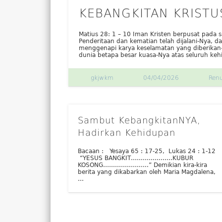
KEBANGKITAN KRISTU
Matius 28: 1 – 10 Iman Kristen berpusat pada sa
Penderitaan dan kematian telah dijalani-Nya, d
menggenapi karya keselamatan yang diberikan
dunia betapa besar kuasa-Nya atas seluruh ke
gkjwkm
04/04/2026
Ren
Sambut KebangkitanNYA,
Hadirkan Kehidupan
Bacaan : Yesaya 65 : 17-25, Lukas 24 : 1-12
“YESUS BANGKIT…………………KUBUR
KOSONG…………………..” Demikian kira-kira
berita yang dikabarkan oleh Maria Magdalena,
…