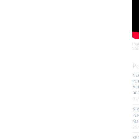
Iba
Sab
P
ME
POT
ME
BE
01
MIW
PE
ALI
25
KE