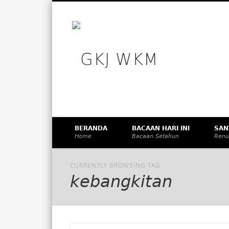
GKJ WK
Facebook
Vimeo
Membangun Gereja Kokoh melalui Pelayanan Holistik, T
BERANDA
BACAAN HARI INI
SAN
Home
Bacaan Setahun
Renu
CURRENTLY BROWSING TAG
kebangkitan