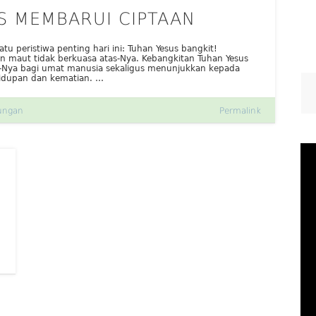
S MEMBARUI CIPTAAN
tu peristiwa penting hari ini: Tuhan Yesus bangkit!
an maut tidak berkuasa atas-Nya. Kebangkitan Tuhan Yesus
-Nya bagi umat manusia sekaligus menunjukkan kepada
hidupan dan kematian. …
ungan
Permalink