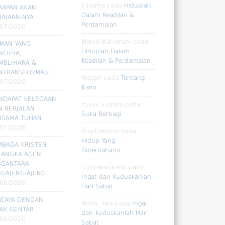
Elisanta
pada
Hiduplah
RAPAN AKAN
Dalam Keadilan &
RAJAAN-NYA
Perdamaian
/07/2026
Maryo Manjaruni
pada
RMAN YANG
Hiduplah Dalam
CIPTA,
Keadilan & Perdamaian
MELIHARA &
NTRANSFORMASI
Yoseph
pada
Tentang
/07/2026
Kami
NDAPAT KELEGAAN
Yusak Sugiato
pada
N BERJALAN
Suka Berbagi
RSAMA TUHAN
/07/2026
Praptowiloso
pada
Hidup Yang
MBAGA KRISTEN
Diperbaharui
NANGKA AGEN
NGANTARA
Susilowatikadir
pada
NGAJENG-AJENG
Ingat dan Kuduskanlah
/06/2026
Hari Sabat
RCAYA DENGAN
Noldy_liwe
pada
Ingat
DAK GENTAR
dan Kuduskanlah Hari
/06/2026
Sabat