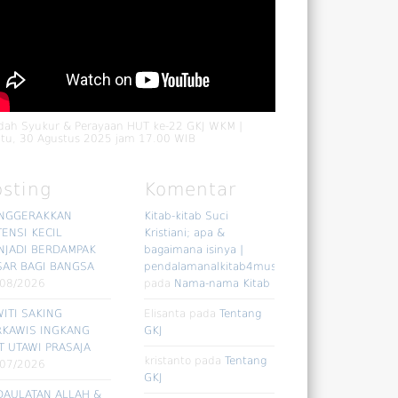
dah Syukur & Perayaan HUT ke-22 GKJ WKM |
tu, 30 Agustus 2025 jam 17.00 WIB
osting
Komentar
NGGERAKKAN
Kitab-kitab Suci
ENSI KECIL
Kristiani; apa &
NJADI BERDAMPAK
bagaimana isinya |
SAR BAGI BANGSA
pendalamanalkitab4muslim
/08/2026
pada
Nama-nama Kitab
ITI SAKING
Elisanta
pada
Tentang
RKAWIS INGKANG
GKJ
T UTAWI PRASAJA
kristanto
pada
Tentang
/07/2026
GKJ
DAULATAN ALLAH &