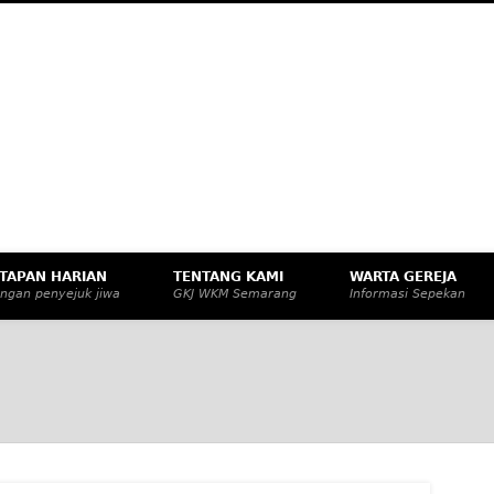
M
eknologi, dan Budaya Apresiatif
TAPAN HARIAN
TENTANG KAMI
WARTA GEREJA
ngan penyejuk jiwa
GKJ WKM Semarang
Informasi Sepekan