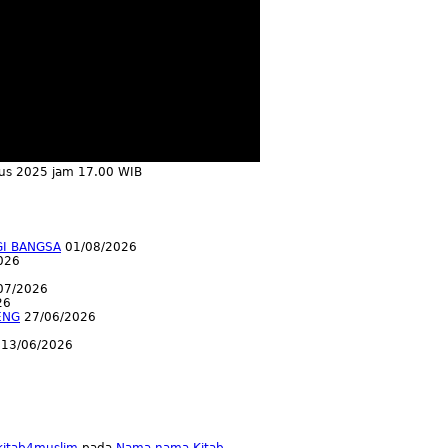
tus 2025 jam 17.00 WIB
GI BANGSA
01/08/2026
026
07/2026
26
ENG
27/06/2026
13/06/2026
lkitab4muslim
pada
Nama-nama Kitab