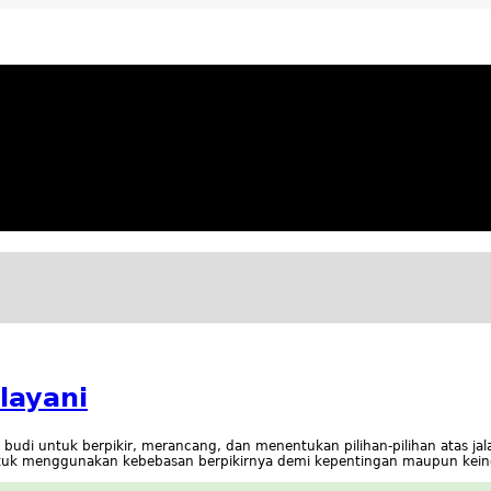
ya Apresiatif
layani
budi untuk berpikir, merancang, dan menentukan pilihan-pilihan atas jal
k menggunakan kebebasan berpikirnya demi kepentingan maupun keingi