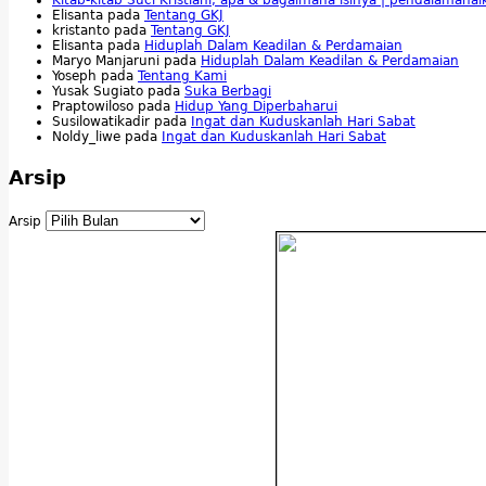
Elisanta
pada
Tentang GKJ
kristanto
pada
Tentang GKJ
Elisanta
pada
Hiduplah Dalam Keadilan & Perdamaian
Maryo Manjaruni
pada
Hiduplah Dalam Keadilan & Perdamaian
Yoseph
pada
Tentang Kami
Yusak Sugiato
pada
Suka Berbagi
Praptowiloso
pada
Hidup Yang Diperbaharui
Susilowatikadir
pada
Ingat dan Kuduskanlah Hari Sabat
Noldy_liwe
pada
Ingat dan Kuduskanlah Hari Sabat
Arsip
Arsip