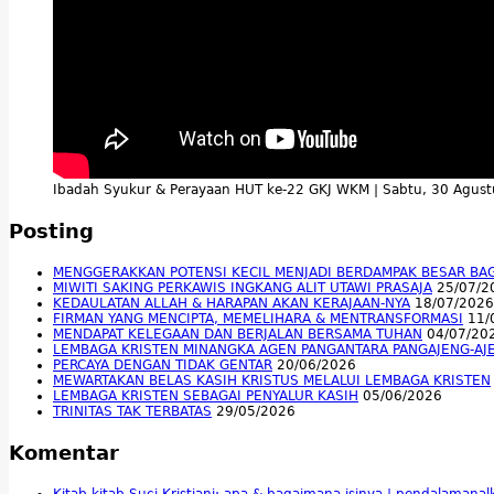
Ibadah Syukur & Perayaan HUT ke-22 GKJ WKM | Sabtu, 30 Agus
Posting
MENGGERAKKAN POTENSI KECIL MENJADI BERDAMPAK BESAR BA
MIWITI SAKING PERKAWIS INGKANG ALIT UTAWI PRASAJA
25/07/2
KEDAULATAN ALLAH & HARAPAN AKAN KERAJAAN-NYA
18/07/2026
FIRMAN YANG MENCIPTA, MEMELIHARA & MENTRANSFORMASI
11/
MENDAPAT KELEGAAN DAN BERJALAN BERSAMA TUHAN
04/07/20
LEMBAGA KRISTEN MINANGKA AGEN PANGANTARA PANGAJENG-AJ
PERCAYA DENGAN TIDAK GENTAR
20/06/2026
MEWARTAKAN BELAS KASIH KRISTUS MELALUI LEMBAGA KRISTEN
LEMBAGA KRISTEN SEBAGAI PENYALUR KASIH
05/06/2026
TRINITAS TAK TERBATAS
29/05/2026
Komentar
Kitab-kitab Suci Kristiani; apa & bagaimana isinya | pendalamana