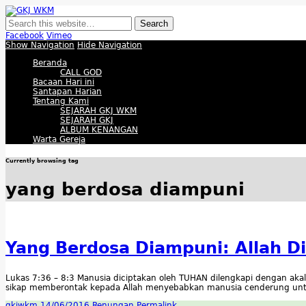
GKJ WKM
Membangun Gereja Kokoh melalui Pelayanan Holistik, Teknologi, dan Buda
Facebook
Vimeo
Show Navigation
Hide Navigation
Beranda
CALL GOD
Bacaan Hari ini
Santapan Harian
Tentang Kami
SEJARAH GKJ WKM
SEJARAH GKJ
ALBUM KENANGAN
Warta Gereja
Currently browsing tag
yang berdosa diampuni
Yang Berdosa Diampuni: Allah Di
Lukas 7:36 – 8:3 Manusia diciptakan oleh TUHAN dilengkapi dengan akal 
sikap memberontak kepada Allah menyebabkan manusia cenderung untu
gkjwkm
14/06/2016
Renungan
Permalink