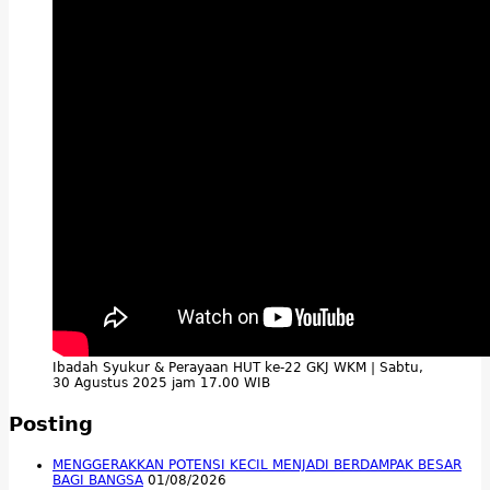
Ibadah Syukur & Perayaan HUT ke-22 GKJ WKM | Sabtu,
30 Agustus 2025 jam 17.00 WIB
Posting
MENGGERAKKAN POTENSI KECIL MENJADI BERDAMPAK BESAR
BAGI BANGSA
01/08/2026