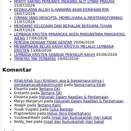
MIWITI SAKING PERKAWIS INGKANG ALIT UTAWI PRASAJA
25/07/2026
KEDAULATAN ALLAH & HARAPAN AKAN KERAJAAN-NYA
18/07/2026
FIRMAN YANG MENCIPTA, MEMELIHARA & MENTRANSFORMASI
11/07/2026
MENDAPAT KELEGAAN DAN BERJALAN BERSAMA TUHAN
04/07/2026
LEMBAGA KRISTEN MINANGKA AGEN PANGANTARA PANGAJENG-
AJENG
27/06/2026
PERCAYA DENGAN TIDAK GENTAR
20/06/2026
MEWARTAKAN BELAS KASIH KRISTUS MELALUI LEMBAGA
KRISTEN
13/06/2026
LEMBAGA KRISTEN SEBAGAI PENYALUR KASIH
05/06/2026
TRINITAS TAK TERBATAS
29/05/2026
Komentar
Kitab-kitab Suci Kristiani; apa & bagaimana isinya |
pendalamanalkitab4muslim
pada
Nama-nama Kitab
Elisanta
pada
Tentang GKJ
kristanto
pada
Tentang GKJ
Elisanta
pada
Hiduplah Dalam Keadilan & Perdamaian
Maryo Manjaruni
pada
Hiduplah Dalam Keadilan & Perdamaian
Yoseph
pada
Tentang Kami
Yusak Sugiato
pada
Suka Berbagi
Praptowiloso
pada
Hidup Yang Diperbaharui
Susilowatikadir
pada
Ingat dan Kuduskanlah Hari Sabat
Noldy_liwe
pada
Ingat dan Kuduskanlah Hari Sabat