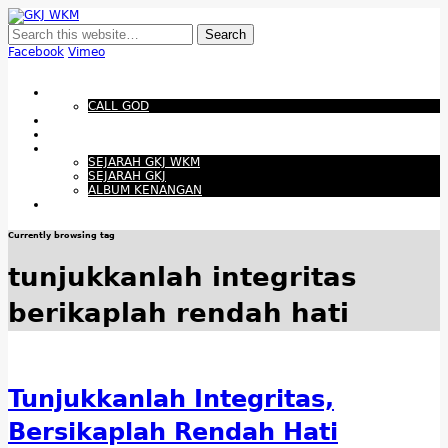
GKJ WKM
Membangun Gereja Kokoh melalui Pelayanan Holistik, Teknologi, dan
Budaya Apresiatif
Facebook
Vimeo
Show Navigation
Hide Navigation
Beranda
CALL GOD
Bacaan Hari ini
Santapan Harian
Tentang Kami
SEJARAH GKJ WKM
SEJARAH GKJ
ALBUM KENANGAN
Warta Gereja
Currently browsing tag
tunjukkanlah integritas
berikaplah rendah hati
Tunjukkanlah Integritas,
Bersikaplah Rendah Hati