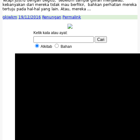
Tetapi justru dengan begitu, sebelum sampai giliran menjawab,
kebanyakan dari mereka tidak mau berfikir, bahkan perhatian mereka
tertuju pada hal-hal yang lain. Atau, mereka …
gkjwkm
19/12/2016
Renungan
Permalink
Ketik kata atau ayat:
Alkitab
Bahan