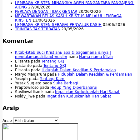
LEMBAGA KRISTEN MINANGKA AGEN PANGANTARA PANGAJENG-
AJENG
27/06/2026
PERCAYA DENGAN TIDAK GENTAR
20/06/2026
MEWARTAKAN BELAS KASIH KRISTUS MELALUI LEMBAGA
KRISTEN
13/06/2026
LEMBAGA KRISTEN SEBAGAI PENYALUR KASIH
05/06/2026
TRINITAS TAK TERBATAS
29/05/2026
Komentar
Kitab-kitab Suci Kristiani; apa & bagaimana isinya |
pendalamanalkitab4muslim
pada
Nama-nama Kitab
Elisanta
pada
Tentang GKJ
kristanto
pada
Tentang GKJ
Elisanta
pada
Hiduplah Dalam Keadilan & Perdamaian
Maryo Manjaruni
pada
Hiduplah Dalam Keadilan & Perdamaian
Yoseph
pada
Tentang Kami
Yusak Sugiato
pada
Suka Berbagi
Praptowiloso
pada
Hidup Yang Diperbaharui
Susilowatikadir
pada
Ingat dan Kuduskanlah Hari Sabat
Noldy_liwe
pada
Ingat dan Kuduskanlah Hari Sabat
Arsip
Arsip