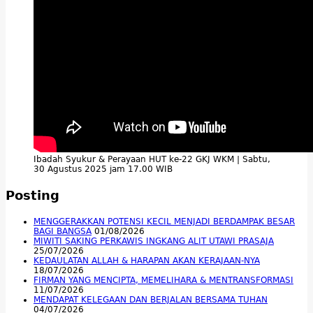
Ibadah Syukur & Perayaan HUT ke-22 GKJ WKM | Sabtu,
30 Agustus 2025 jam 17.00 WIB
Posting
MENGGERAKKAN POTENSI KECIL MENJADI BERDAMPAK BESAR
BAGI BANGSA
01/08/2026
MIWITI SAKING PERKAWIS INGKANG ALIT UTAWI PRASAJA
25/07/2026
KEDAULATAN ALLAH & HARAPAN AKAN KERAJAAN-NYA
18/07/2026
FIRMAN YANG MENCIPTA, MEMELIHARA & MENTRANSFORMASI
11/07/2026
MENDAPAT KELEGAAN DAN BERJALAN BERSAMA TUHAN
04/07/2026