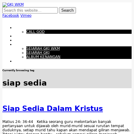
GKJ WKM
Membangun Gereja Kokoh melalui Pelayanan Holistik, Teknologi, dan
Budaya Apresiatif
Facebook
Vimeo
Show Navigation
Hide Navigation
Beranda
CALL GOD
Bacaan Hari ini
Santapan Harian
Tentang Kami
SEJARAH GKJ WKM
SEJARAH GKJ
ALBUM KENANGAN
Warta Gereja
Currently browsing tag
siap sedia
Siap Sedia Dalam Kristus
Matius 24: 36-44 Ketika seorang guru melontarkan banyak
pertanyaan untuk dijawab oleh murid-murid sesuai rurutan tempat
duduknya, setiap murid tahu kapan akan mendapat giliran menjawab.