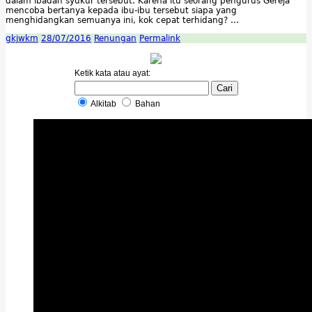
dalam ibadah syukur tersebut. Karena itu seorang pengurus Gereja
mencoba bertanya kepada ibu-ibu tersebut siapa yang
menghidangkan semuanya ini, kok cepat terhidang? …
gkjwkm
28/07/2016
Renungan
Permalink
Ketik kata atau ayat:
Alkitab
Bahan