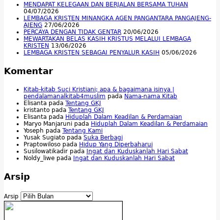
MENDAPAT KELEGAAN DAN BERJALAN BERSAMA TUHAN
04/07/2026
LEMBAGA KRISTEN MINANGKA AGEN PANGANTARA PANGAJENG-
AJENG
27/06/2026
PERCAYA DENGAN TIDAK GENTAR
20/06/2026
MEWARTAKAN BELAS KASIH KRISTUS MELALUI LEMBAGA
KRISTEN
13/06/2026
LEMBAGA KRISTEN SEBAGAI PENYALUR KASIH
05/06/2026
Komentar
Kitab-kitab Suci Kristiani; apa & bagaimana isinya |
pendalamanalkitab4muslim
pada
Nama-nama Kitab
Elisanta
pada
Tentang GKJ
kristanto
pada
Tentang GKJ
Elisanta
pada
Hiduplah Dalam Keadilan & Perdamaian
Maryo Manjaruni
pada
Hiduplah Dalam Keadilan & Perdamaian
Yoseph
pada
Tentang Kami
Yusak Sugiato
pada
Suka Berbagi
Praptowiloso
pada
Hidup Yang Diperbaharui
Susilowatikadir
pada
Ingat dan Kuduskanlah Hari Sabat
Noldy_liwe
pada
Ingat dan Kuduskanlah Hari Sabat
Arsip
Arsip