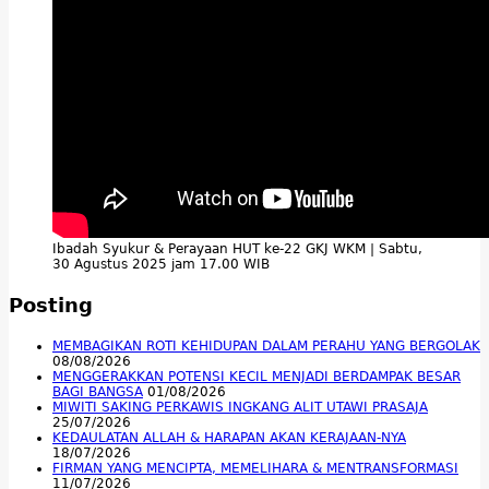
Ibadah Syukur & Perayaan HUT ke-22 GKJ WKM | Sabtu,
30 Agustus 2025 jam 17.00 WIB
Posting
MEMBAGIKAN ROTI KEHIDUPAN DALAM PERAHU YANG BERGOLAK
08/08/2026
MENGGERAKKAN POTENSI KECIL MENJADI BERDAMPAK BESAR
BAGI BANGSA
01/08/2026
MIWITI SAKING PERKAWIS INGKANG ALIT UTAWI PRASAJA
25/07/2026
KEDAULATAN ALLAH & HARAPAN AKAN KERAJAAN-NYA
18/07/2026
FIRMAN YANG MENCIPTA, MEMELIHARA & MENTRANSFORMASI
11/07/2026