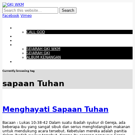
GKJ WKM
Membangun Gereja Kokoh melalui Pelayanan Holistik, Teknologi, dan
Budaya Apresiatif
Facebook
Vimeo
Show Navigation
Hide Navigation
Beranda
CALL GOD
Bacaan Hari ini
Santapan Harian
Tentang Kami
SEJARAH GKJ WKM
SEJARAH GKJ
ALBUM KENANGAN
Warta Gereja
Currently browsing tag
sapaan Tuhan
Menghayati Sapaan Tuhan
Bacaan : Lukas 10:38-42 Dalam suatu ibadah syukur di Gereja, ada
beberapa ibu yang sangat sibuk dan serius menghidangkan makanan
untuk mendukung acara tersebut. Kebetulan mereka adalah panitia