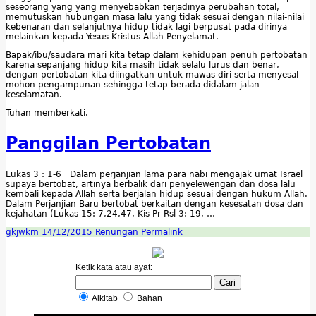
seseorang yang yang menyebabkan terjadinya perubahan total,
memutuskan hubungan masa lalu yang tidak sesuai dengan nilai-nilai
kebenaran dan selanjutnya hidup tidak lagi berpusat pada dirinya
melainkan kepada Yesus Kristus Allah Penyelamat.
Bapak/ibu/saudara mari kita tetap dalam kehidupan penuh pertobatan
karena sepanjang hidup kita masih tidak selalu lurus dan benar,
dengan pertobatan kita diingatkan untuk mawas diri serta menyesal
mohon pengampunan sehingga tetap berada didalam jalan
keselamatan.
Tuhan memberkati.
Panggilan Pertobatan
Lukas 3 : 1-6 Dalam perjanjian lama para nabi mengajak umat Israel
supaya bertobat, artinya berbalik dari penyelewengan dan dosa lalu
kembali kepada Allah serta berjalan hidup sesuai dengan hukum Allah.
Dalam Perjanjian Baru bertobat berkaitan dengan kesesatan dosa dan
kejahatan (Lukas 15: 7,24,47, Kis Pr Rsl 3: 19, …
gkjwkm
14/12/2015
Renungan
Permalink
Ketik kata atau ayat:
Alkitab
Bahan