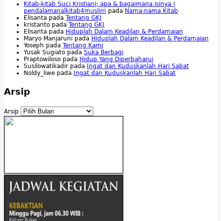
Kitab-kitab Suci Kristiani; apa & bagaimana isinya |
pendalamanalkitab4muslim
pada
Nama-nama Kitab
Elisanta
pada
Tentang GKJ
kristanto
pada
Tentang GKJ
Elisanta
pada
Hiduplah Dalam Keadilan & Perdamaian
Maryo Manjaruni
pada
Hiduplah Dalam Keadilan & Perdamaian
Yoseph
pada
Tentang Kami
Yusak Sugiato
pada
Suka Berbagi
Praptowiloso
pada
Hidup Yang Diperbaharui
Susilowatikadir
pada
Ingat dan Kuduskanlah Hari Sabat
Noldy_liwe
pada
Ingat dan Kuduskanlah Hari Sabat
Arsip
Arsip