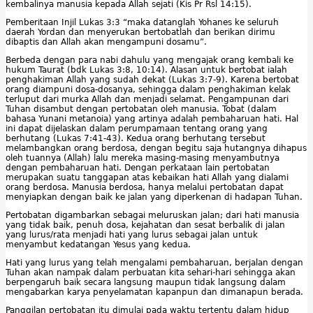
kembalinya manusia kepada Allah sejati (Kis Pr Rsl 14:15).
Pemberitaan Injil Lukas 3:3 “maka datanglah Yohanes ke seluruh
daerah Yordan dan menyerukan bertobatlah dan berikan dirimu
dibaptis dan Allah akan mengampuni dosamu”.
Berbeda dengan para nabi dahulu yang mengajak orang kembali ke
hukum Taurat (bdk Lukas 3:8, 10:14). Alasan untuk bertobat ialah
penghakiman Allah yang sudah dekat (Lukas 3:7-9). Karena bertobat
orang diampuni dosa-dosanya, sehingga dalam penghakiman kelak
terluput dari murka Allah dan menjadi selamat. Pengampunan dari
Tuhan disambut dengan pertobatan oleh manusia. Tobat (dalam
bahasa Yunani metanoia) yang artinya adalah pembaharuan hati. Hal
ini dapat dijelaskan dalam perumpamaan tentang orang yang
berhutang (Lukas 7:41-43). Kedua orang berhutang tersebut
melambangkan orang berdosa, dengan begitu saja hutangnya dihapus
oleh tuannya (Allah) lalu mereka masing-masing menyambutnya
dengan pembaharuan hati. Dengan perkataan lain pertobatan
merupakan suatu tanggapan atas kebaikan hati Allah yang dialami
orang berdosa. Manusia berdosa, hanya melalui pertobatan dapat
menyiapkan dengan baik ke jalan yang diperkenan di hadapan Tuhan.
Pertobatan digambarkan sebagai meluruskan jalan; dari hati manusia
yang tidak baik, penuh dosa, kejahatan dan sesat berbalik di jalan
yang lurus/rata menjadi hati yang lurus sebagai jalan untuk
menyambut kedatangan Yesus yang kedua.
Hati yang lurus yang telah mengalami pembaharuan, berjalan dengan
Tuhan akan nampak dalam perbuatan kita sehari-hari sehingga akan
berpengaruh baik secara langsung maupun tidak langsung dalam
mengabarkan karya penyelamatan kapanpun dan dimanapun berada.
Panggilan pertobatan itu dimulai pada waktu tertentu dalam hidup