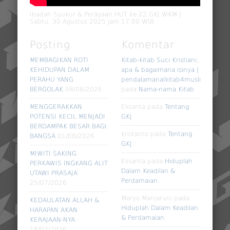
Ibadah Syukur & Perayaan HUT ke-22 GKJ WKM |
Sabtu, 30 Agustus 2025 jam 17.00 WIB
Posting
Komentar
MEMBAGIKAN ROTI
Kitab-kitab Suci Kristiani;
KEHIDUPAN DALAM
apa & bagaimana isinya |
PERAHU YANG
pendalamanalkitab4muslim
BERGOLAK
08/08/2026
pada
Nama-nama Kitab
MENGGERAKKAN
Elisanta
pada
Tentang
POTENSI KECIL MENJADI
GKJ
BERDAMPAK BESAR BAGI
kristanto
pada
Tentang
BANGSA
01/08/2026
GKJ
MIWITI SAKING
Elisanta
pada
Hiduplah
PERKAWIS INGKANG ALIT
Dalam Keadilan &
UTAWI PRASAJA
Perdamaian
25/07/2026
Maryo Manjaruni
pada
KEDAULATAN ALLAH &
Hiduplah Dalam Keadilan
HARAPAN AKAN
& Perdamaian
KERAJAAN-NYA
18/07/2026