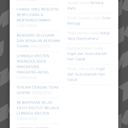
Yoseph
pada
Tentang
Kami
FIRMAN YANG MENCIPTA,
MEMELIHARA &
Yusak Sugiato
pada
Suka
MENTRANSFORMASI
Berbagi
11/07/2026
Praptowiloso
pada
Hidup
MENDAPAT KELEGAAN
Yang Diperbaharui
DAN BERJALAN BERSAMA
TUHAN
04/07/2026
Susilowatikadir
pada
Ingat dan Kuduskanlah
LEMBAGA KRISTEN
Hari Sabat
MINANGKA AGEN
PANGANTARA
Noldy_liwe
pada
Ingat
PANGAJENG-AJENG
dan Kuduskanlah Hari
27/06/2026
Sabat
PERCAYA DENGAN TIDAK
GENTAR
20/06/2026
MEWARTAKAN BELAS
KASIH KRISTUS MELALUI
LEMBAGA KRISTEN
13/06/2026