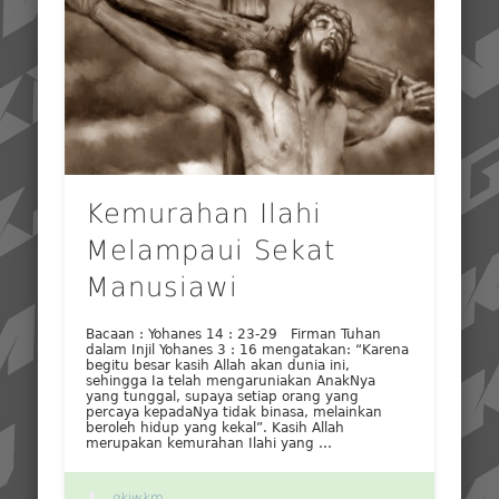
Kemurahan Ilahi
Melampaui Sekat
Manusiawi
Bacaan : Yohanes 14 : 23-29 Firman Tuhan
dalam Injil Yohanes 3 : 16 mengatakan: “Karena
begitu besar kasih Allah akan dunia ini,
sehingga Ia telah mengaruniakan AnakNya
yang tunggal, supaya setiap orang yang
percaya kepadaNya tidak binasa, melainkan
beroleh hidup yang kekal”. Kasih Allah
merupakan kemurahan Ilahi yang …
gkjwkm