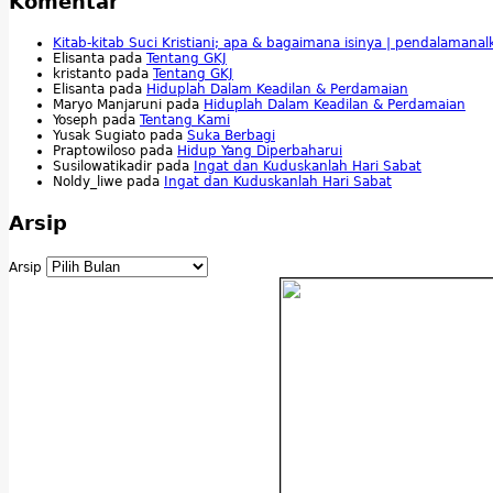
Komentar
Kitab-kitab Suci Kristiani; apa & bagaimana isinya | pendalamana
Elisanta
pada
Tentang GKJ
kristanto
pada
Tentang GKJ
Elisanta
pada
Hiduplah Dalam Keadilan & Perdamaian
Maryo Manjaruni
pada
Hiduplah Dalam Keadilan & Perdamaian
Yoseph
pada
Tentang Kami
Yusak Sugiato
pada
Suka Berbagi
Praptowiloso
pada
Hidup Yang Diperbaharui
Susilowatikadir
pada
Ingat dan Kuduskanlah Hari Sabat
Noldy_liwe
pada
Ingat dan Kuduskanlah Hari Sabat
Arsip
Arsip