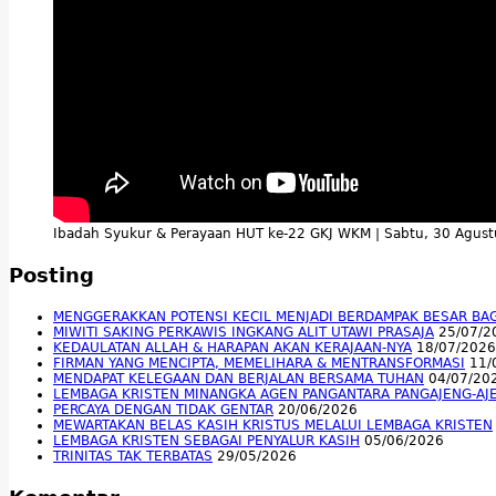
Ibadah Syukur & Perayaan HUT ke-22 GKJ WKM | Sabtu, 30 Agus
Posting
MENGGERAKKAN POTENSI KECIL MENJADI BERDAMPAK BESAR BA
MIWITI SAKING PERKAWIS INGKANG ALIT UTAWI PRASAJA
25/07/2
KEDAULATAN ALLAH & HARAPAN AKAN KERAJAAN-NYA
18/07/2026
FIRMAN YANG MENCIPTA, MEMELIHARA & MENTRANSFORMASI
11/
MENDAPAT KELEGAAN DAN BERJALAN BERSAMA TUHAN
04/07/20
LEMBAGA KRISTEN MINANGKA AGEN PANGANTARA PANGAJENG-AJ
PERCAYA DENGAN TIDAK GENTAR
20/06/2026
MEWARTAKAN BELAS KASIH KRISTUS MELALUI LEMBAGA KRISTEN
LEMBAGA KRISTEN SEBAGAI PENYALUR KASIH
05/06/2026
TRINITAS TAK TERBATAS
29/05/2026