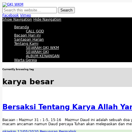
GKJ WKM
Membangun Gereja Kokoh melalui Pelayanan Holistik, Teknologi, dan Buda
Facebook
Vimeo
Show Navigation
Hide Navigation
Beranda
CALL GOD
Bacaan Hari ini
Santapan Harian
Tentang Kami
SEJARAH GKJ WKM
SEJARAH GKJ
ALBUM KENANGAN
Warta Gereja
Currently browsing tag
karya besar
Bersaksi Tentang Karya Allah Ya
Bacaan : Mazmur 31 : 1-5, 15-16 Mazmur Daud ini adalah sebuah doa
macam ancaman namun Daud percaya Tuhan akan melepaskan dan men
gkjwkm
12/05/2020
Renungan
Permalink