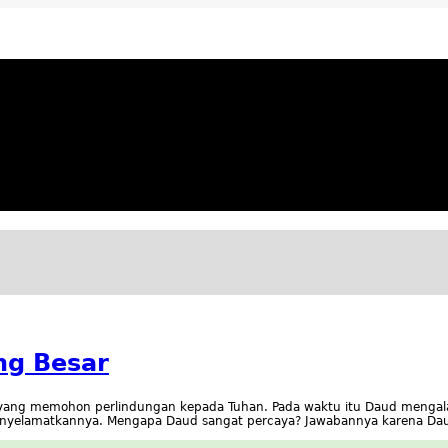
ya Apresiatif
ng Besar
 yang memohon perlindungan kepada Tuhan. Pada waktu itu Daud menga
yelamatkannya. Mengapa Daud sangat percaya? Jawabannya karena Da