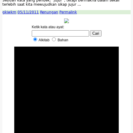
Sebuah kata yang pendek; ”Jujur”, tetapi bermakna dalam sekali
terlebih saat kita mewujudkan sikap jujur …
gkjwkm
05/11/2011
Renungan
Permalink
Ketik kata atau ayat:
Alkitab
Bahan