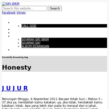
GKJ WKM
Membangun Gereja Kokoh melalui Pelayanan Holistik, Teknologi, dan
Budaya Apresiatif
Facebook
Vimeo
Show Navigation
Hide Navigation
Beranda
CALL GOD
Bacaan Hari ini
Santapan Harian
Tentang Kami
SEJARAH GKJ WKM
SEJARAH GKJ
ALBUM KENANGAN
Warta Gereja
Currently browsing tag
Honesty
J U J U R
Renungan Minggu, 6 Nopember 2011 Bacaan Kitab Suci : Matius 5 :
37 Jika ya, hendaklah kamu katakan: ya, jika tidak, hendaklah kamu
katakan: tidak. Apa yang lebih dari pada itu berasal dari si jahat.