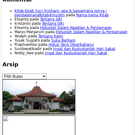
Kitab-kitab Suci Kristiani; apa & bagaimana isinya |
pendalamanalkitab4muslim
pada
Nama-nama Kitab
Elisanta
pada
Tentang GKJ
kristanto
pada
Tentang GKJ
Elisanta
pada
Hiduplah Dalam Keadilan & Perdamaian
Maryo Manjaruni
pada
Hiduplah Dalam Keadilan & Perdamaian
Yoseph
pada
Tentang Kami
Yusak Sugiato
pada
Suka Berbagi
Praptowiloso
pada
Hidup Yang Diperbaharui
Susilowatikadir
pada
Ingat dan Kuduskanlah Hari Sabat
Noldy_liwe
pada
Ingat dan Kuduskanlah Hari Sabat
Arsip
Arsip