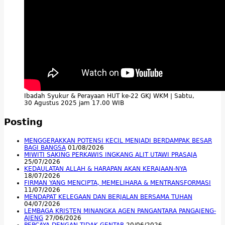
Ibadah Syukur & Perayaan HUT ke-22 GKJ WKM | Sabtu,
30 Agustus 2025 jam 17.00 WIB
Posting
MENGGERAKKAN POTENSI KECIL MENJADI BERDAMPAK BESAR
BAGI BANGSA
01/08/2026
MIWITI SAKING PERKAWIS INGKANG ALIT UTAWI PRASAJA
25/07/2026
KEDAULATAN ALLAH & HARAPAN AKAN KERAJAAN-NYA
18/07/2026
FIRMAN YANG MENCIPTA, MEMELIHARA & MENTRANSFORMASI
11/07/2026
MENDAPAT KELEGAAN DAN BERJALAN BERSAMA TUHAN
04/07/2026
LEMBAGA KRISTEN MINANGKA AGEN PANGANTARA PANGAJENG-
AJENG
27/06/2026
PERCAYA DENGAN TIDAK GENTAR
20/06/2026