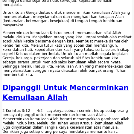
sehingga damai sejahtera tidak terwujud, kejahatan semakin
merajalela.
Untuk itulah Gereja diutus untuk mencerminkan kemuliaan Allah yang
memerdekakan, menyelamatkan dan menghadirkan kerajaan Allah
(kedamaian, ketenangan, kesejukan) di tengah-tengah kehidupan
masyarakat.
Mencerminkan kemuliaan Kristus berarti memancarkan sifat Allah
melalui diri kita. Menjadikan orang yang kita jumpai seolah-olah melihat
sosok Allah ketika bersama dengan kita. Membuat mereka damai oleh
kehadiran kita. Melalui tutur kata yang sopan dan membangun,
kerendahan hati, kepedulian dan kasih yang tulus, serta seluruh sikap
seperti Kristus dalam bertindak. Untuk itulah marilah segala kegiatan
Gereja, keluarga, pekerjaan dan seluruh aktifitas kehidupan kita
sebagai sarana untuk menjadi saksi kemuliaan Allah secara nyata.
Sehingga melalui hidup kita, kemuliaan Allah yang memerdekakan dan
menyelamatkan sungguh nyata dirasakan oleh banyak orang. Tuhan
memberkati kita.
Dipanggil Untuk Mencerminkan
Kemuliaan Allah
2 Korintus 3:12 – 4:2 Layaknya sebuah cermin, hidup setiap orang
percaya dipanggil untuk mencerminkan kemuliaan Allah.
Mencerminkan kemuliaan Allah berarti menampakkan gambaran Allah
melalui hidup kita. Melalui diri Tuhan Yesus Kristus, kemuliaan Allah
juga dinyatakan dalam rangka karya keselamatan atas manusia.
Demikian juga setiap orang percaya hendaknya memantulkan …