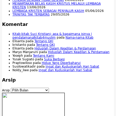
MEWARTAKAN BELAS KASIH KRISTUS MELALUI LEMBAGA
KRISTEN
13/06/2026
LEMBAGA KRISTEN SEBAGAI PENYALUR KASIH
05/06/2026
TRINITAS TAK TERBATAS
29/05/2026
Komentar
Kitab-kitab Suci Kristiani; apa & bagaimana isinya |
pendalamanalkitab4muslim
pada
Nama-nama Kitab
Elisanta
pada
Tentang GKJ
kristanto
pada
Tentang GKJ
Elisanta
pada
Hiduplah Dalam Keadilan & Perdamaian
Maryo Manjaruni
pada
Hiduplah Dalam Keadilan & Perdamaian
Yoseph
pada
Tentang Kami
Yusak Sugiato
pada
Suka Berbagi
Praptowiloso
pada
Hidup Yang Diperbaharui
Susilowatikadir
pada
Ingat dan Kuduskanlah Hari Sabat
Noldy_liwe
pada
Ingat dan Kuduskanlah Hari Sabat
Arsip
Arsip