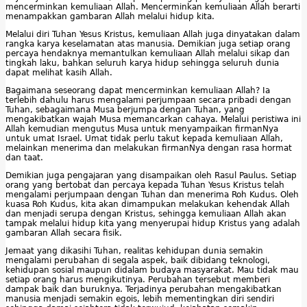
mencerminkan kemuliaan Allah. Mencerminkan kemuliaan Allah berarti
menampakkan gambaran Allah melalui hidup kita.
Melalui diri Tuhan Yesus Kristus, kemuliaan Allah juga dinyatakan dalam
rangka karya keselamatan atas manusia. Demikian juga setiap orang
percaya hendaknya memantulkan kemuliaan Allah melalui sikap dan
tingkah laku, bahkan seluruh karya hidup sehingga seluruh dunia
dapat melihat kasih Allah.
Bagaimana seseorang dapat mencerminkan kemuliaan Allah? Ia
terlebih dahulu harus mengalami perjumpaan secara pribadi dengan
Tuhan, sebagaimana Musa berjumpa dengan Tuhan, yang
mengakibatkan wajah Musa memancarkan cahaya. Melalui peristiwa ini
Allah kemudian mengutus Musa untuk menyampaikan firmanNya
untuk umat Israel. Umat tidak perlu takut kepada kemuliaan Allah,
melainkan menerima dan melakukan firmanNya dengan rasa hormat
dan taat.
Demikian juga pengajaran yang disampaikan oleh Rasul Paulus. Setiap
orang yang bertobat dan percaya kepada Tuhan Yesus Kristus telah
mengalami perjumpaan dengan Tuhan dan menerima Roh Kudus. Oleh
kuasa Roh Kudus, kita akan dimampukan melakukan kehendak Allah
dan menjadi serupa dengan Kristus, sehingga kemuliaan Allah akan
tampak melalui hidup kita yang menyerupai hidup Kristus yang adalah
gambaran Allah secara fisik.
Jemaat yang dikasihi Tuhan, realitas kehidupan dunia semakin
mengalami perubahan di segala aspek, baik dibidang teknologi,
kehidupan sosial maupun didalam budaya masyarakat. Mau tidak mau
setiap orang harus mengikutinya. Perubahan tersebut memberi
dampak baik dan buruknya. Terjadinya perubahan mengakibatkan
manusia menjadi semakin egois, lebih mementingkan diri sendiri