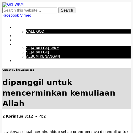
GKJ WKM
Membangun Gereja Kokoh melalui Pelayanan Holistik, Teknologi, dan
Budaya Apresiatif
Facebook
Vimeo
Show Navigation
Hide Navigation
Beranda
CALL GOD
Bacaan Hari ini
Santapan Harian
Tentang Kami
SEJARAH GKJ WKM
SEJARAH GKJ
ALBUM KENANGAN
Warta Gereja
Currently browsing tag
dipanggil untuk
mencerminkan kemuliaan
Allah
2 Korintus 3:12 – 4:2
Layaknya sebuah cermin, hidup setiap orang percaya dipanggil untuk