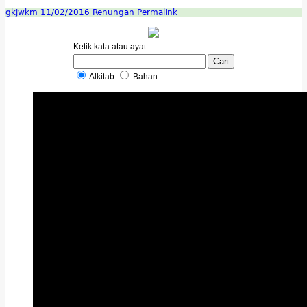
gkjwkm
11/02/2016
Renungan
Permalink
Ketik kata atau ayat:
Alkitab
Bahan