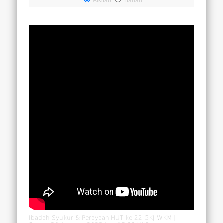
Alkitab
Bahan
Ibadah Syukur & Perayaan HUT ke-22 GKJ WKM |