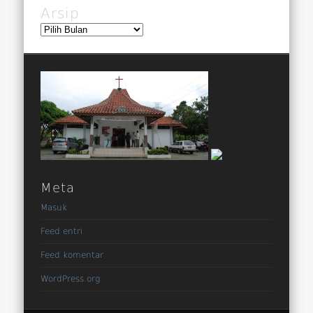
Arsip
Arsip
Meta
Masuk
Feed entri
Feed komentar
WordPress.org