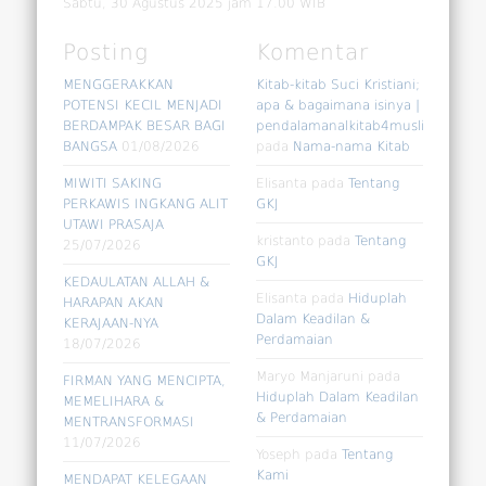
Sabtu, 30 Agustus 2025 jam 17.00 WIB
Posting
Komentar
MENGGERAKKAN
Kitab-kitab Suci Kristiani;
POTENSI KECIL MENJADI
apa & bagaimana isinya |
BERDAMPAK BESAR BAGI
pendalamanalkitab4muslim
BANGSA
01/08/2026
pada
Nama-nama Kitab
MIWITI SAKING
Elisanta
pada
Tentang
PERKAWIS INGKANG ALIT
GKJ
UTAWI PRASAJA
kristanto
pada
Tentang
25/07/2026
GKJ
KEDAULATAN ALLAH &
Elisanta
pada
Hiduplah
HARAPAN AKAN
Dalam Keadilan &
KERAJAAN-NYA
Perdamaian
18/07/2026
Maryo Manjaruni
pada
FIRMAN YANG MENCIPTA,
Hiduplah Dalam Keadilan
MEMELIHARA &
& Perdamaian
MENTRANSFORMASI
11/07/2026
Yoseph
pada
Tentang
Kami
MENDAPAT KELEGAAN