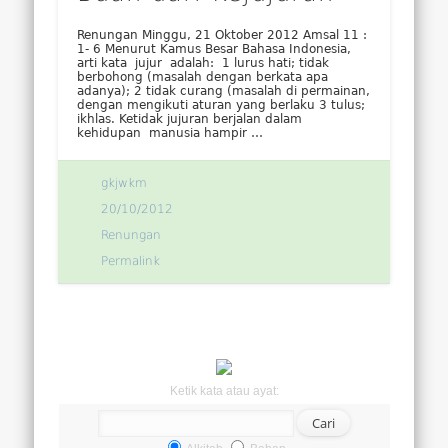
Renungan Minggu, 21 Oktober 2012 Amsal 11 :
1- 6 Menurut Kamus Besar Bahasa Indonesia,
arti kata jujur adalah: 1 lurus hati; tidak
berbohong (masalah dengan berkata apa
adanya); 2 tidak curang (masalah di permainan,
dengan mengikuti aturan yang berlaku 3 tulus;
ikhlas. Ketidak jujuran berjalan dalam
kehidupan manusia hampir …
gkjwkm
20/10/2012
Renungan
Permalink
Ketik kata atau ayat: