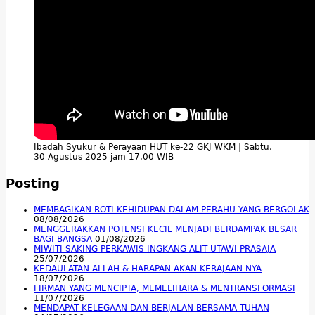
Ibadah Syukur & Perayaan HUT ke-22 GKJ WKM | Sabtu,
30 Agustus 2025 jam 17.00 WIB
Posting
MEMBAGIKAN ROTI KEHIDUPAN DALAM PERAHU YANG BERGOLAK
08/08/2026
MENGGERAKKAN POTENSI KECIL MENJADI BERDAMPAK BESAR
BAGI BANGSA
01/08/2026
MIWITI SAKING PERKAWIS INGKANG ALIT UTAWI PRASAJA
25/07/2026
KEDAULATAN ALLAH & HARAPAN AKAN KERAJAAN-NYA
18/07/2026
FIRMAN YANG MENCIPTA, MEMELIHARA & MENTRANSFORMASI
11/07/2026
MENDAPAT KELEGAAN DAN BERJALAN BERSAMA TUHAN