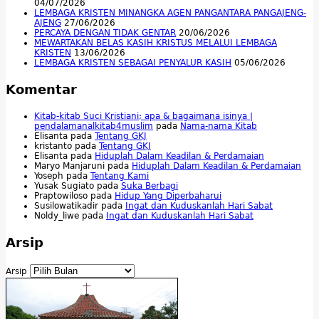
04/07/2026
LEMBAGA KRISTEN MINANGKA AGEN PANGANTARA PANGAJENG-
AJENG
27/06/2026
PERCAYA DENGAN TIDAK GENTAR
20/06/2026
MEWARTAKAN BELAS KASIH KRISTUS MELALUI LEMBAGA
KRISTEN
13/06/2026
LEMBAGA KRISTEN SEBAGAI PENYALUR KASIH
05/06/2026
Komentar
Kitab-kitab Suci Kristiani; apa & bagaimana isinya |
pendalamanalkitab4muslim
pada
Nama-nama Kitab
Elisanta
pada
Tentang GKJ
kristanto
pada
Tentang GKJ
Elisanta
pada
Hiduplah Dalam Keadilan & Perdamaian
Maryo Manjaruni
pada
Hiduplah Dalam Keadilan & Perdamaian
Yoseph
pada
Tentang Kami
Yusak Sugiato
pada
Suka Berbagi
Praptowiloso
pada
Hidup Yang Diperbaharui
Susilowatikadir
pada
Ingat dan Kuduskanlah Hari Sabat
Noldy_liwe
pada
Ingat dan Kuduskanlah Hari Sabat
Arsip
Arsip