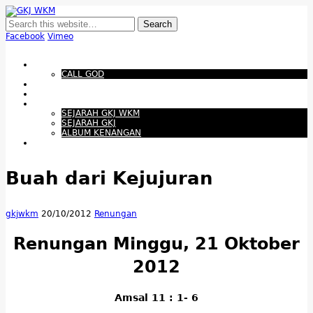
GKJ WKM
Membangun Gereja Kokoh melalui Pelayanan Holistik, Teknologi, dan
Budaya Apresiatif
Facebook
Vimeo
Show Navigation
Hide Navigation
Beranda
CALL GOD
Bacaan Hari ini
Santapan Harian
Tentang Kami
SEJARAH GKJ WKM
SEJARAH GKJ
ALBUM KENANGAN
Warta Gereja
Buah dari Kejujuran
gkjwkm
20/10/2012
Renungan
Renungan Minggu, 21 Oktober
2012
Amsal 11 : 1- 6