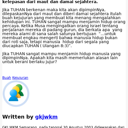
kelepasan dari maut dan damai sejahtera.
Jika TUHAN berkenan maka kita akan dipimpinNya,
dilepaskanNya dari maut dan diberi damai sejahtera itulah
buah kejujuran yang membuat kita menang mengalahkan
kehidupan ini. TUHAN sangat mampu menjamin hidup orang
percaya. Ketika Musa mengingatkan orang Israel tentang
perjalanan mereka di padang gurun, dia berkata apa yang
mereka alami di sana salah satunya bertujuan “…untuk
membuat engkau mengerti bahwa manusia hidup bukan
dari roti saja, tetapi manusia hidup dari segala yang
diucapkan TUHAN ( Ulangan 8:3)”.
Jika TUHAN sangat mampu menjamin hidup manusia yang
dipimpinNya. Apakah kita masih memerlukan alasan lain
untuk berani berlaku jujur?
Buah
Kejujuran
Written by
gkjwkm
GKJ WKM Semarang, pada tanggal 30 Agustus 2003 didewasakan dari