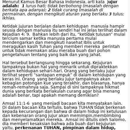
Menurut Kamus Besar Bahasa Indonesia, arti kata j
ujur
adalah:
1
lurus hati; tidak berbohong (masalah dengan
berkata apa adanya);
2
tidak curang (masalah di
permainan, dengan mengikuti aturan yang berlaku
3
tulus;
ikhlas.
Ketidak jujuran berjalan dalam kehidupan manusia hampir
seusia dengan manusia itu sendiri hal ini jelas terlihat dalam
Kejadian 4: 9. Bahkan lebih dari itu, “ketidak tulusan” mulai
tercium samar ketika manusia pertama mulai
mendengarkan dan mengikuti nasehat Iblis untuk
meragukan kasih Tuhan yang memberi mereka perintah
untuk tidak memakan atau meraba buah dari pohon
pengetahuan tentang yang baik dan yang jahat.
Hal tersebut berlangsung hingga sekarang. Kejujuran
tampaknya bukan hal yang menarik untuk dipraktekkan
dalam kehidupan sehari-hari. Orang yang berlaku jujur
terlihat seperti “santapan empuk” di dalam kehidupan yang
keras ini. Orang yang berlaku jujur tampaknya akan
kebagian potongan kue yang terakhir, dan biasanya, hanya
remah-remahnya saja. Sampai di sini tampaknya hikmat
dunia yang berkata berlakulah curang agar bisa menang
adalah benar, tapi apakah memang demikian?
Amsal 11:1-6 yang menjadi bacaan kita menyatakan lain.
Di dalam bacaan kita tertulis, bahwa TUHAN tidak berkenan
kepada kecurangan dan bahwa di dalam hidup ini ketulusan
dan kebenaran orang jujur akan memimpin,membimbing
dan menyelamatkan mereka. Amsal ini ditulis oleh Salomo,
dia memberi kesaksian bahwa ada buah dari kejujuran
yaitu,
perkenanan TUHAN, pimpinan dalam hidup,