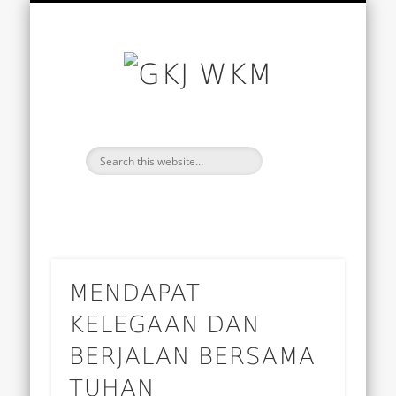
SANTAPAN HARIAN
BACAAN HARI INI
TENTANG KAMI
WARTA GEREJA
BERANDA
GKJ
WKM
MENDAPAT
KELEGAAN DAN
BERJALAN BERSAMA
TUHAN