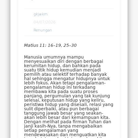
gkjwkm
04/07/2026
Renungan
Matius 11: 16–19, 2
5
–30
Manusia umumnya mampu
menyesuaikan diri dengan berbagai
kerumitan hidup, dan bahkan pada
suatu titik hidup kemudian menjadi
pemilih atau selektif terhadap banyak
hal sehingga mengatur hidupnya untuk
lebih fokus. Akan tetapi pengalaman-
pengalaman hidup ini terkadang
membawa kita pada suatu proses
panjang, pergumulan yang tak kunjung
selesai, keputusan hidup yang keliru,
peristiwa hidup yang disesali, relasi yang
sulit diperbaiki, atau pun berbagai
tanggung jawab besar yang seakan-
akan lebih besar dari kemampuan kita.
Dengan melihat pada firman Tuhan dan
janji kasih-Nya, tanpa mengabaikan
setiap pengalaman yang
mendewasakan dan menguatkan kita