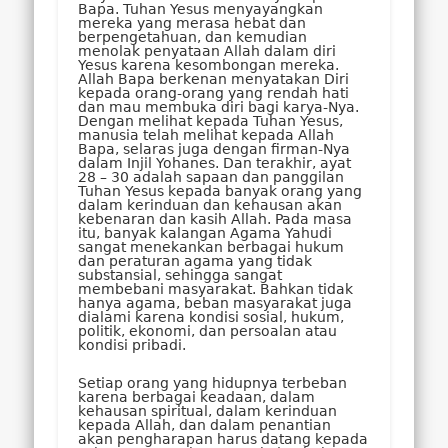
Bapa. Tuhan Yesus menyayangkan
mereka yang merasa hebat dan
berpengetahuan, dan kemudian
menolak penyataan Allah dalam diri
Yesus karena kesombongan mereka.
Allah Bapa berkenan menyatakan Diri
kepada orang-orang yang rendah hati
dan mau membuka diri bagi karya-Nya.
Dengan melihat kepada Tuhan Yesus,
manusia telah melihat kepada Allah
Bapa, selaras juga dengan firman-Nya
dalam Injil Yohanes. Dan terakhir, ayat
28 – 30 adalah sapaan dan panggilan
Tuhan Yesus kepada banyak orang yang
dalam kerinduan dan kehausan akan
kebenaran dan kasih Allah. Pada masa
itu, banyak kalangan Agama Yahudi
sangat menekankan berbagai hukum
dan peraturan agama yang tidak
substansial, sehingga sangat
membebani masyarakat. Bahkan tidak
hanya agama, beban masyarakat juga
dialami karena kondisi sosial, hukum,
politik, ekonomi, dan persoalan atau
kondisi pribadi.
Setiap orang yang hidupnya terbeban
karena berbagai keadaan, dalam
kehausan spiritual, dalam kerinduan
kepada Allah, dan dalam penantian
akan pengharapan harus datang kepada