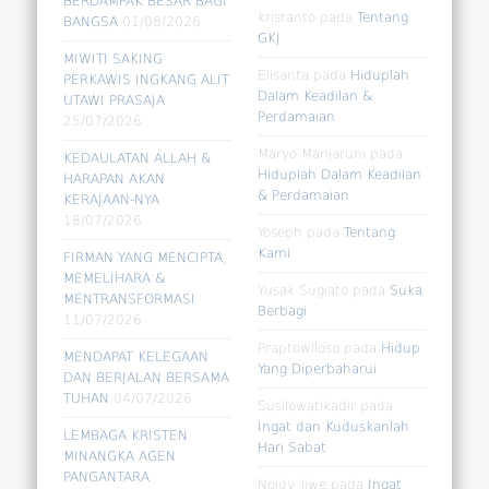
BERDAMPAK BESAR BAGI
kristanto
pada
Tentang
BANGSA
01/08/2026
GKJ
MIWITI SAKING
Elisanta
pada
Hiduplah
PERKAWIS INGKANG ALIT
Dalam Keadilan &
UTAWI PRASAJA
Perdamaian
25/07/2026
Maryo Manjaruni
pada
KEDAULATAN ALLAH &
Hiduplah Dalam Keadilan
HARAPAN AKAN
& Perdamaian
KERAJAAN-NYA
18/07/2026
Yoseph
pada
Tentang
Kami
FIRMAN YANG MENCIPTA,
MEMELIHARA &
Yusak Sugiato
pada
Suka
MENTRANSFORMASI
Berbagi
11/07/2026
Praptowiloso
pada
Hidup
MENDAPAT KELEGAAN
Yang Diperbaharui
DAN BERJALAN BERSAMA
TUHAN
04/07/2026
Susilowatikadir
pada
Ingat dan Kuduskanlah
LEMBAGA KRISTEN
Hari Sabat
MINANGKA AGEN
PANGANTARA
Noldy_liwe
pada
Ingat