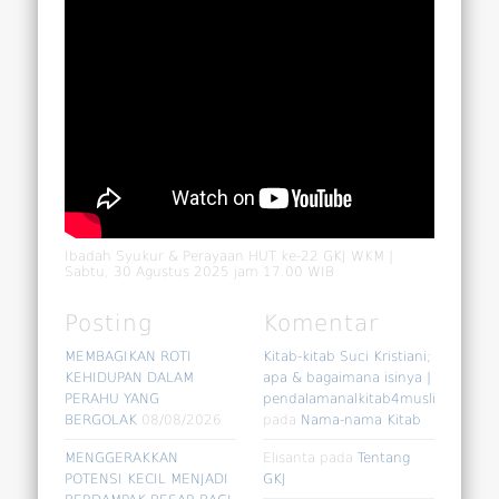
Ibadah Syukur & Perayaan HUT ke-22 GKJ WKM |
Sabtu, 30 Agustus 2025 jam 17.00 WIB
Posting
Komentar
MEMBAGIKAN ROTI
Kitab-kitab Suci Kristiani;
KEHIDUPAN DALAM
apa & bagaimana isinya |
PERAHU YANG
pendalamanalkitab4muslim
BERGOLAK
08/08/2026
pada
Nama-nama Kitab
MENGGERAKKAN
Elisanta
pada
Tentang
POTENSI KECIL MENJADI
GKJ