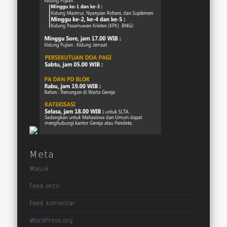
Meta
Masuk
Feed entri
Feed komentar
WordPress.org