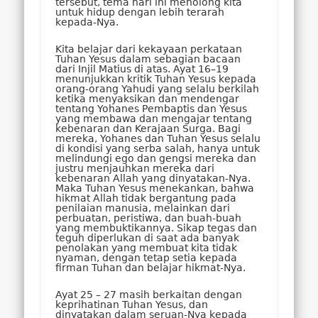
tersebut, tema hari ini menolong kita
untuk hidup dengan lebih terarah
kepada-Nya.
Kita belajar dari kekayaan perkataan
Tuhan Yesus dalam sebagian bacaan
dari Injil Matius di atas. Ayat 16–19
menunjukkan kritik Tuhan Yesus kepada
orang-orang Yahudi yang selalu berkilah
ketika menyaksikan dan mendengar
tentang Yohanes Pembaptis dan Yesus
yang membawa dan mengajar tentang
kebenaran dan Kerajaan Surga. Bagi
mereka, Yohanes dan Tuhan Yesus selalu
di kondisi yang serba salah, hanya untuk
melindungi ego dan gengsi mereka dan
justru menjauhkan mereka dari
kebenaran Allah yang dinyatakan-Nya.
Maka Tuhan Yesus menekankan, bahwa
hikmat Allah tidak bergantung pada
penilaian manusia, melainkan dari
perbuatan, peristiwa, dan buah-buah
yang membuktikannya. Sikap tegas dan
teguh diperlukan di saat ada banyak
penolakan yang membuat kita tidak
nyaman, dengan tetap setia kepada
firman Tuhan dan belajar hikmat-Nya.
Ayat 25 – 27 masih berkaitan dengan
keprihatinan Tuhan Yesus, dan
dinyatakan dalam seruan-Nya kepada