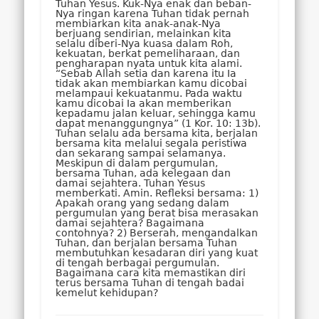
Tuhan Yesus. Kuk-Nya enak dan beban-
Nya ringan karena Tuhan tidak pernah
membiarkan kita anak-anak-Nya
berjuang sendirian, melainkan kita
selalu diberi-Nya kuasa dalam Roh,
kekuatan, berkat pemeliharaan, dan
pengharapan nyata untuk kita alami.
“Sebab Allah setia dan karena itu Ia
tidak akan membiarkan kamu dicobai
melampaui kekuatanmu. Pada waktu
kamu dicobai Ia akan memberikan
kepadamu jalan keluar, sehingga kamu
dapat menanggungnya” (1 Kor. 10: 13b).
Tuhan selalu ada bersama kita, berjalan
bersama kita melalui segala peristiwa
dan sekarang sampai selamanya.
Meskipun di dalam pergumulan,
bersama Tuhan, ada kelegaan dan
damai sejahtera. Tuhan Yesus
memberkati. Amin. Refleksi bersama: 1)
Apakah orang yang sedang dalam
pergumulan yang berat bisa merasakan
damai sejahtera? Bagaimana
contohnya? 2) Berserah, mengandalkan
Tuhan, dan berjalan bersama Tuhan
membutuhkan kesadaran diri yang kuat
di tengah berbagai pergumulan.
Bagaimana cara kita memastikan diri
terus bersama Tuhan di tengah badai
kemelut kehidupan?