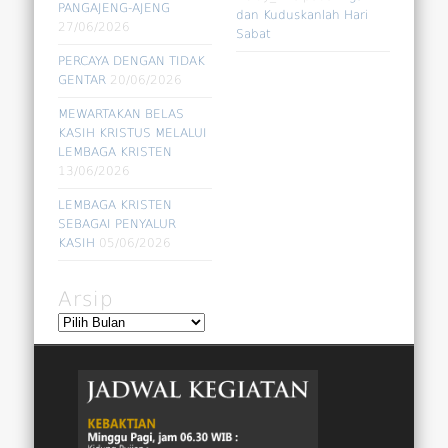
PANGAJENG-AJENG
dan Kuduskanlah Hari
27/06/2026
Sabat
PERCAYA DENGAN TIDAK
GENTAR
20/06/2026
MEWARTAKAN BELAS
KASIH KRISTUS MELALUI
LEMBAGA KRISTEN
13/06/2026
LEMBAGA KRISTEN
SEBAGAI PENYALUR
KASIH
05/06/2026
Arsip
Arsip