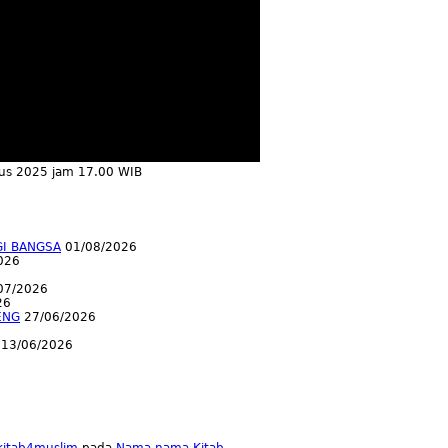
tus 2025 jam 17.00 WIB
GI BANGSA
01/08/2026
026
07/2026
26
ENG
27/06/2026
13/06/2026
lkitab4muslim
pada
Nama-nama Kitab