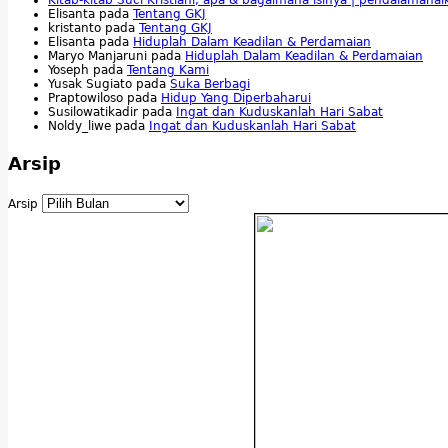
Elisanta
pada
Tentang GKJ
kristanto
pada
Tentang GKJ
Elisanta
pada
Hiduplah Dalam Keadilan & Perdamaian
Maryo Manjaruni
pada
Hiduplah Dalam Keadilan & Perdamaian
Yoseph
pada
Tentang Kami
Yusak Sugiato
pada
Suka Berbagi
Praptowiloso
pada
Hidup Yang Diperbaharui
Susilowatikadir
pada
Ingat dan Kuduskanlah Hari Sabat
Noldy_liwe
pada
Ingat dan Kuduskanlah Hari Sabat
Arsip
Arsip