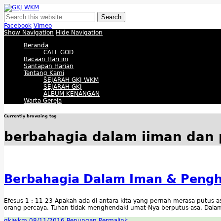
GKJ WKM
Membangun Gereja Kokoh melalui Pelayanan Holistik, Teknologi, dan Buda
Facebook
Vimeo
Show Navigation
Hide Navigation
Beranda
CALL GOD
Bacaan Hari ini
Santapan Harian
Tentang Kami
SEJARAH GKJ WKM
SEJARAH GKJ
ALBUM KENANGAN
Warta Gereja
Currently browsing tag
berbahagia dalam iiman dan
Berbahagia Dalam Iman & Peng
Efesus 1 : 11-23 Apakah ada di antara kita yang pernah merasa putus 
orang percaya. Tuhan tidak menghendaki umat-Nya berputus-asa. Dalam
gkjwkm
08/11/2016
Renungan
Permalink