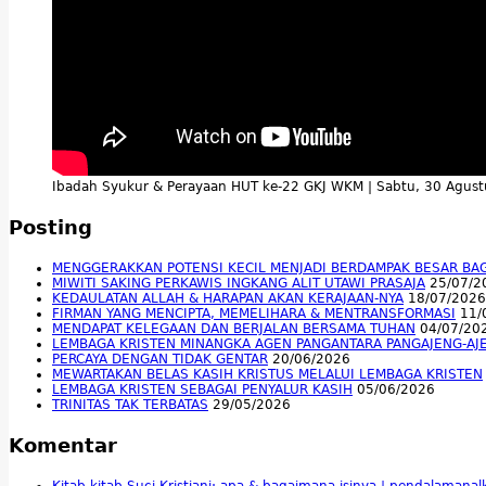
Ibadah Syukur & Perayaan HUT ke-22 GKJ WKM | Sabtu, 30 Agus
Posting
MENGGERAKKAN POTENSI KECIL MENJADI BERDAMPAK BESAR BA
MIWITI SAKING PERKAWIS INGKANG ALIT UTAWI PRASAJA
25/07/2
KEDAULATAN ALLAH & HARAPAN AKAN KERAJAAN-NYA
18/07/2026
FIRMAN YANG MENCIPTA, MEMELIHARA & MENTRANSFORMASI
11/
MENDAPAT KELEGAAN DAN BERJALAN BERSAMA TUHAN
04/07/20
LEMBAGA KRISTEN MINANGKA AGEN PANGANTARA PANGAJENG-AJ
PERCAYA DENGAN TIDAK GENTAR
20/06/2026
MEWARTAKAN BELAS KASIH KRISTUS MELALUI LEMBAGA KRISTEN
LEMBAGA KRISTEN SEBAGAI PENYALUR KASIH
05/06/2026
TRINITAS TAK TERBATAS
29/05/2026
Komentar
Kitab-kitab Suci Kristiani; apa & bagaimana isinya | pendalamana