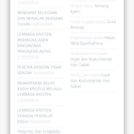
11/07/2026
Yoseph
pada
Tentang
Kami
MENDAPAT KELEGAAN
DAN BERJALAN BERSAMA
Yusak Sugiato
pada
Suka
TUHAN
04/07/2026
Berbagi
LEMBAGA KRISTEN
Praptowiloso
pada
Hidup
MINANGKA AGEN
Yang Diperbaharui
PANGANTARA
PANGAJENG-AJENG
Susilowatikadir
pada
27/06/2026
Ingat dan Kuduskanlah
Hari Sabat
PERCAYA DENGAN TIDAK
GENTAR
20/06/2026
Noldy_liwe
pada
Ingat
dan Kuduskanlah Hari
MEWARTAKAN BELAS
Sabat
KASIH KRISTUS MELALUI
LEMBAGA KRISTEN
13/06/2026
LEMBAGA KRISTEN
SEBAGAI PENYALUR
KASIH
05/06/2026
TRINITAS TAK TERBATAS