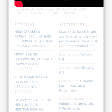
Ibadah Syukur & Perayaan HUT ke-22 GKJ WKM |
Sabtu, 30 Agustus 2025 jam 17.00 WIB
Posting
Komentar
MENGGERAKKAN
Kitab-kitab Suci Kristiani;
POTENSI KECIL MENJADI
apa & bagaimana isinya |
BERDAMPAK BESAR BAGI
pendalamanalkitab4muslim
BANGSA
01/08/2026
pada
Nama-nama Kitab
MIWITI SAKING
Elisanta
pada
Tentang
PERKAWIS INGKANG ALIT
GKJ
UTAWI PRASAJA
kristanto
pada
Tentang
25/07/2026
GKJ
KEDAULATAN ALLAH &
Elisanta
pada
Hiduplah
HARAPAN AKAN
Dalam Keadilan &
KERAJAAN-NYA
Perdamaian
18/07/2026
Maryo Manjaruni
pada
FIRMAN YANG MENCIPTA,
Hiduplah Dalam Keadilan
MEMELIHARA &
& Perdamaian
MENTRANSFORMASI