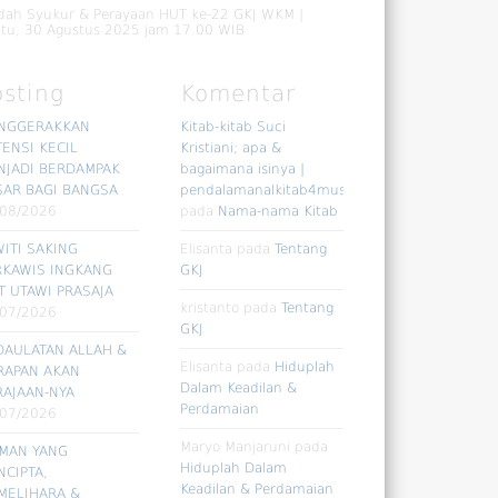
dah Syukur & Perayaan HUT ke-22 GKJ WKM |
tu, 30 Agustus 2025 jam 17.00 WIB
osting
Komentar
NGGERAKKAN
Kitab-kitab Suci
ENSI KECIL
Kristiani; apa &
NJADI BERDAMPAK
bagaimana isinya |
SAR BAGI BANGSA
pendalamanalkitab4muslim
/08/2026
pada
Nama-nama Kitab
ITI SAKING
Elisanta
pada
Tentang
RKAWIS INGKANG
GKJ
T UTAWI PRASAJA
kristanto
pada
Tentang
/07/2026
GKJ
DAULATAN ALLAH &
Elisanta
pada
Hiduplah
RAPAN AKAN
Dalam Keadilan &
RAJAAN-NYA
Perdamaian
/07/2026
Maryo Manjaruni
pada
RMAN YANG
Hiduplah Dalam
CIPTA,
Keadilan & Perdamaian
MELIHARA &