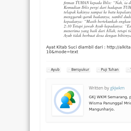
firman TUHAN kepada Iblis: “Nah, ia 
Kemudian Iblis pergi dari hadapan TUH
telapak kakinya sampai ke batu kepalan
menggaruk-garuk badannya, sambil duduk
kepadanya: “Masih bertekunkah engkau
2:10 Tetapi jawab Ayub kepadanya: “En
menerima yang baik dari Allah, tetapi
Ayub tidak berbuat dosa dengan bibirny
Ayat Kitab Suci diambil dari : http://al
10&mode=text
Ayub
Bersyukur
Puji Tuhan
Written by
gkjwkm
GKJ WKM Semarang, p
Wisma Panunggal Mri
Mangunharjo.