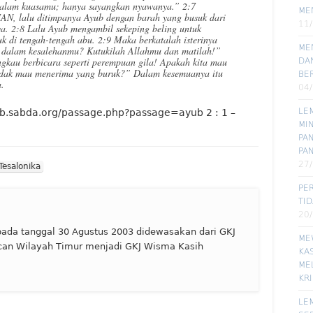
dalam kuasamu; hanya sayangkan nyawanya.” 2:7
ME
AN, lalu ditimpanya Ayub dengan barah yang busuk dari
11
ya. 2:8 Lalu Ayub mengambil sekeping beling untuk
 di tengah-tengah abu. 2:9 Maka berkatalah isterinya
ME
 dalam kesalehanmu? Kutukilah Allahmu dan matilah!”
gkau berbicara seperti perempuan gila! Apakah kita mau
DA
 tidak mau menerima yang buruk?” Dalam kesemuanya itu
BE
a.
04
LE
kitab.sabda.org/passage.php?passage=ayub 2 : 1 –
MI
PA
PA
27
Tesalonika
PE
TI
20
ada tanggal 30 Agustus 2003 didewasakan dari GKJ
ME
can Wilayah Timur menjadi GKJ Wisma Kasih
KA
ME
KR
LE