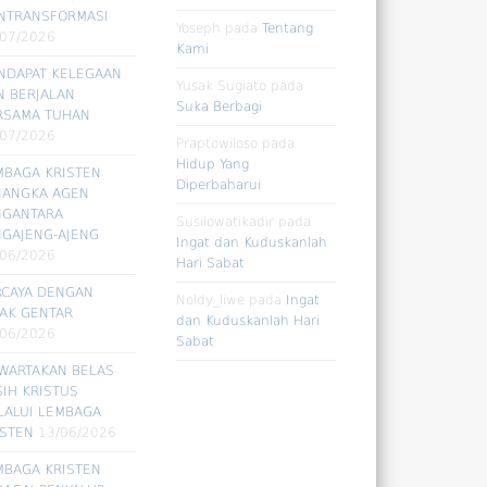
NTRANSFORMASI
Yoseph
pada
Tentang
/07/2026
Kami
NDAPAT KELEGAAN
Yusak Sugiato
pada
N BERJALAN
Suka Berbagi
RSAMA TUHAN
/07/2026
Praptowiloso
pada
Hidup Yang
MBAGA KRISTEN
Diperbaharui
NANGKA AGEN
NGANTARA
Susilowatikadir
pada
NGAJENG-AJENG
Ingat dan Kuduskanlah
/06/2026
Hari Sabat
RCAYA DENGAN
Noldy_liwe
pada
Ingat
DAK GENTAR
dan Kuduskanlah Hari
/06/2026
Sabat
WARTAKAN BELAS
SIH KRISTUS
LALUI LEMBAGA
ISTEN
13/06/2026
MBAGA KRISTEN