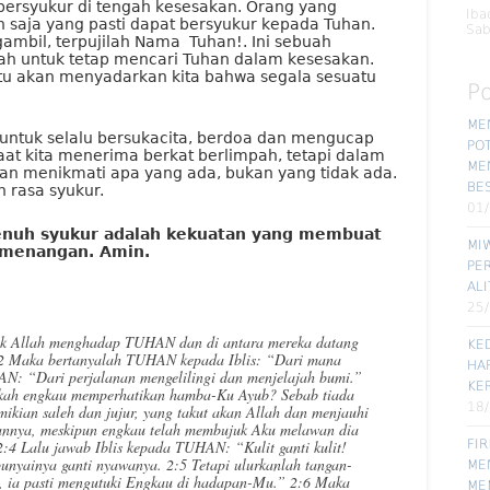
 bersyukur di tengah kesesakan. Orang yang
Iba
 saja yang pasti dapat bersyukur kepada Tuhan.
Sab
mbil, terpujilah Nama Tuhan!. Ini sebuah
lah untuk tetap mencari Tuhan dalam kesesakan.
itu akan menyadarkan kita bahwa segala sesuatu
P
ME
untuk selalu bersukacita, berdoa dan mengucap
POT
at kita menerima berkat berlimpah, tetapi dalam
ME
an menikmati apa yang ada, bukan yang tidak ada.
BE
n rasa syukur.
01
penuh syukur adalah kekuatan yang membuat
MIW
emenangan. Amin.
PE
ALI
25
nak Allah menghadap TUHAN dan di antara mereka datang
KE
:2 Maka bertanyalah TUHAN kepada Iblis: “Dari mana
HA
N: “Dari perjalanan mengelilingi dan menjelajah bumi.”
KE
kah engkau memperhatikan hamba-Ku Ayub? Sebab tiada
18
mikian saleh dan jujur, yang takut akan Allah dan menjauhi
ehannya, meskipun engkau telah membujuk Aku melawan dia
FI
:4 Lalu jawab Iblis kepada TUHAN: “Kulit ganti kulit!
unyainya ganti nyawanya. 2:5 Tetapi ulurkanlah tangan-
MEN
, ia pasti mengutuki Engkau di hadapan-Mu.” 2:6 Maka
ME