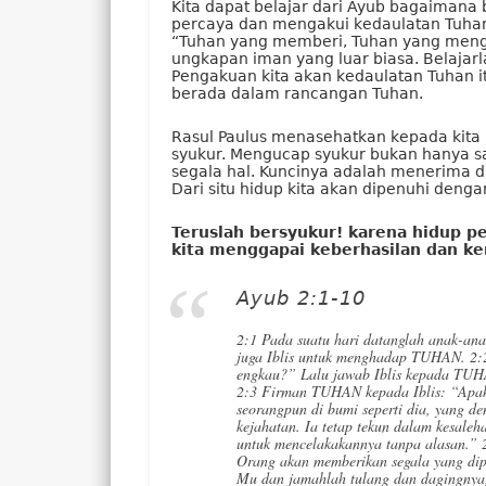
Kita dapat belajar dari Ayub bagaimana
percaya dan mengakui kedaulatan Tuhan
“Tuhan yang memberi, Tuhan yang menga
ungkapan iman yang luar biasa. Belajar
Pengakuan kita akan kedaulatan Tuhan 
berada dalam rancangan Tuhan.
Rasul Paulus menasehatkan kepada kita 
syukur. Mengucap syukur bukan hanya sa
segala hal. Kuncinya adalah menerima d
Dari situ hidup kita akan dipenuhi denga
Teruslah bersyukur! karena hidup 
kita menggapai keberhasilan dan k
Ayub 2:1-10
2:1 Pada suatu hari datanglah anak-a
juga Iblis untuk menghadap TUHAN. 2
engkau?” Lalu jawab Iblis kepada TUHA
2:3 Firman TUHAN kepada Iblis: “Apa
seorangpun di bumi seperti dia, yang de
kejahatan. Ia tetap tekun dalam kesal
untuk mencelakakannya tanpa alasan.” 2
Orang akan memberikan segala yang dip
Mu dan jamahlah tulang dan dagingnya