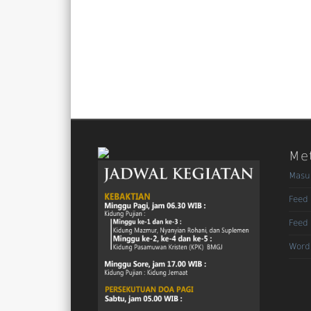
Me
Masu
Feed 
Feed
Word