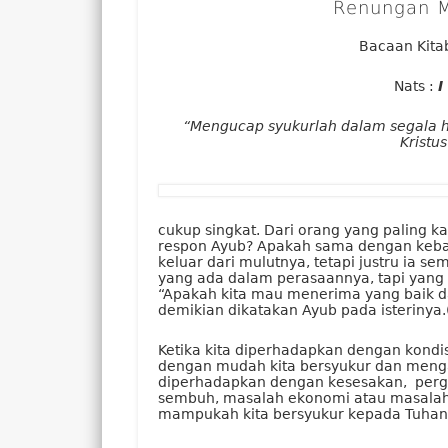
Renungan M
Bacaan Kitab
Nats :
I
“Mengucap syukurlah dalam segala ha
Kristu
cukup singkat. Dari orang yang paling k
respon Ayub? Apakah sama dengan keban
keluar dari mulutnya, tetapi justru ia 
yang ada dalam perasaannya, tapi yang 
“Apakah kita mau menerima yang baik da
demikian dikatakan Ayub pada isterinya.(
Ketika kita diperhadapkan dengan kon
dengan mudah kita bersyukur dan mengata
diperhadapkan dengan kesesakan, pergu
sembuh, masalah ekonomi atau masalah 
mampukah kita bersyukur kepada Tuhan