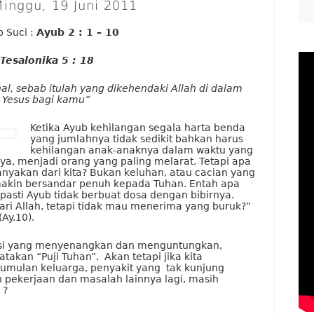
inggu, 19 Juni 2011
 Suci :
Ayub 2 : 1 – 10
 Tesalonika 5 : 18
l, sebab itulah yang dikehendaki Allah di dalam
s Yesus bagi kamu”
Ketika Ayub kehilangan segala harta benda
yang jumlahnya tidak sedikit bahkan harus
kehilangan anak-anaknya dalam waktu yang
aya, menjadi orang yang paling melarat. Tetapi apa
yakan dari kita? Bukan keluhan, atau cacian yang
semakin bersandar penuh kepada Tuhan. Entah apa
pasti Ayub tidak berbuat dosa dengan bibirnya.
ri Allah, tetapi tidak mau menerima yang buruk?”
Ay.10).
disi yang menyenangkan dan menguntungkan,
kan “Puji Tuhan”. Akan tetapi jika kita
mulan keluarga, penyakit yang tak kunjung
pekerjaan dan masalah lainnya lagi, masih
 ?