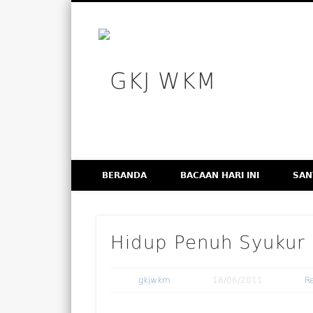
GKJ WK
Facebook
Vimeo
Membangun Gereja Kokoh melalui Pelayanan Holistik, T
BERANDA
BACAAN HARI INI
SAN
Hidup Penuh Syukur
gkjwkm
18/06/2011
R