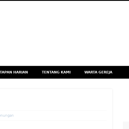
M
eknologi, dan Budaya Apresiatif
TAPAN HARIAN
TENTANG KAMI
WARTA GEREJA
enungan