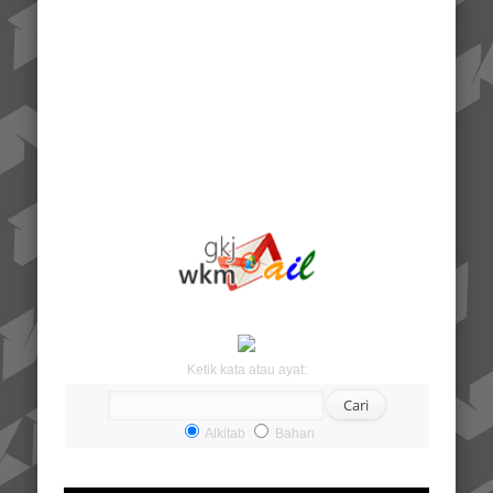
Ketik kata atau ayat:
Alkitab
Bahan