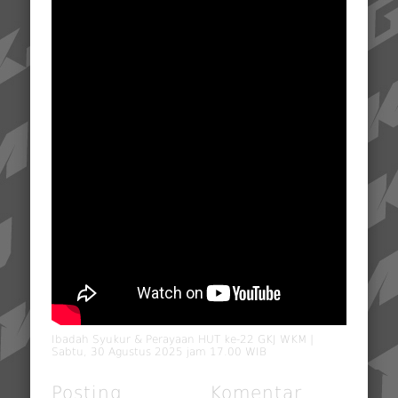
Ibadah Syukur & Perayaan HUT ke-22 GKJ WKM |
Sabtu, 30 Agustus 2025 jam 17.00 WIB
Posting
Komentar