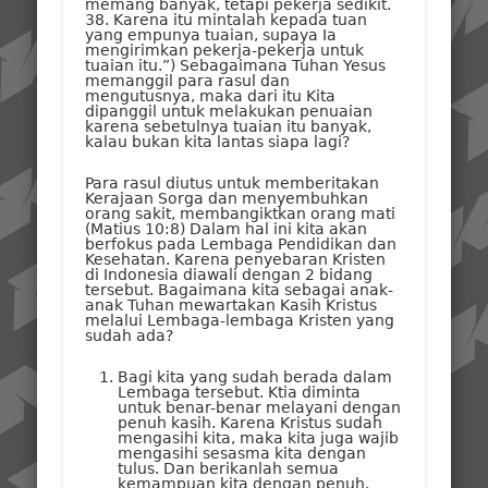
memang banyak, tetapi pekerja sedikit.
38. Karena itu mintalah kepada tuan
yang empunya tuaian, supaya Ia
mengirimkan pekerja-pekerja untuk
tuaian itu.”) Sebagaimana Tuhan Yesus
memanggil para rasul dan
mengutusnya, maka dari itu Kita
dipanggil untuk melakukan penuaian
karena sebetulnya tuaian itu banyak,
kalau bukan kita lantas siapa lagi?
Para rasul diutus untuk memberitakan
Kerajaan Sorga dan menyembuhkan
orang sakit, membangiktkan orang mati
(Matius 10:8) Dalam hal ini kita akan
berfokus pada Lembaga Pendidikan dan
Kesehatan. Karena penyebaran Kristen
di Indonesia diawali dengan 2 bidang
tersebut. Bagaimana kita sebagai anak-
anak Tuhan mewartakan Kasih Kristus
melalui Lembaga-lembaga Kristen yang
sudah ada?
Bagi kita yang sudah berada dalam
Lembaga tersebut. Ktia diminta
untuk benar-benar melayani dengan
penuh kasih. Karena Kristus sudah
mengasihi kita, maka kita juga wajib
mengasihi sesasma kita dengan
tulus. Dan berikanlah semua
kemampuan kita dengan penuh.