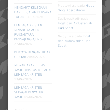
Praptowiloso
pada
Hidup
MENDAPAT KELEGAAN
Yang Diperbaharui
DAN BERJALAN BERSAMA
TUHAN
04/07/2026
Susilowatikadir
pada
Ingat dan Kuduskanlah
LEMBAGA KRISTEN
Hari Sabat
MINANGKA AGEN
PANGANTARA
Noldy_liwe
pada
Ingat
PANGAJENG-AJENG
dan Kuduskanlah Hari
27/06/2026
Sabat
PERCAYA DENGAN TIDAK
GENTAR
20/06/2026
MEWARTAKAN BELAS
KASIH KRISTUS MELALUI
LEMBAGA KRISTEN
13/06/2026
LEMBAGA KRISTEN
SEBAGAI PENYALUR
KASIH
05/06/2026