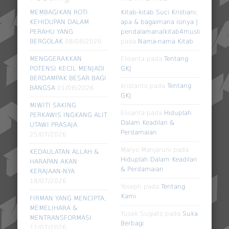
MEMBAGIKAN ROTI
Kitab-kitab Suci Kristiani;
KEHIDUPAN DALAM
apa & bagaimana isinya |
PERAHU YANG
pendalamanalkitab4muslim
BERGOLAK
08/08/2026
pada
Nama-nama Kitab
MENGGERAKKAN
Elisanta
pada
Tentang
POTENSI KECIL MENJADI
GKJ
BERDAMPAK BESAR BAGI
kristanto
pada
Tentang
BANGSA
01/08/2026
GKJ
MIWITI SAKING
Elisanta
pada
Hiduplah
PERKAWIS INGKANG ALIT
Dalam Keadilan &
UTAWI PRASAJA
Perdamaian
25/07/2026
Maryo Manjaruni
pada
KEDAULATAN ALLAH &
Hiduplah Dalam Keadilan
HARAPAN AKAN
& Perdamaian
KERAJAAN-NYA
18/07/2026
Yoseph
pada
Tentang
Kami
FIRMAN YANG MENCIPTA,
MEMELIHARA &
Yusak Sugiato
pada
Suka
MENTRANSFORMASI
Berbagi
11/07/2026