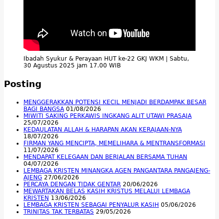
Ibadah Syukur & Perayaan HUT ke-22 GKJ WKM | Sabtu,
30 Agustus 2025 jam 17.00 WIB
Posting
MENGGERAKKAN POTENSI KECIL MENJADI BERDAMPAK BESAR
BAGI BANGSA
01/08/2026
MIWITI SAKING PERKAWIS INGKANG ALIT UTAWI PRASAJA
25/07/2026
KEDAULATAN ALLAH & HARAPAN AKAN KERAJAAN-NYA
18/07/2026
FIRMAN YANG MENCIPTA, MEMELIHARA & MENTRANSFORMASI
11/07/2026
MENDAPAT KELEGAAN DAN BERJALAN BERSAMA TUHAN
04/07/2026
LEMBAGA KRISTEN MINANGKA AGEN PANGANTARA PANGAJENG-
AJENG
27/06/2026
PERCAYA DENGAN TIDAK GENTAR
20/06/2026
MEWARTAKAN BELAS KASIH KRISTUS MELALUI LEMBAGA
KRISTEN
13/06/2026
LEMBAGA KRISTEN SEBAGAI PENYALUR KASIH
05/06/2026
TRINITAS TAK TERBATAS
29/05/2026