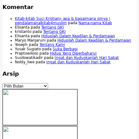
Komentar
Kitab-kitab Suci Kristiani; apa & bagaimana isinya |
pendalamanalkitab4muslim
pada
Nama-nama Kitab
Elisanta
pada
Tentang GKJ
kristanto
pada
Tentang GKJ
Elisanta
pada
Hiduplah Dalam Keadilan & Perdamaian
Maryo Manjaruni
pada
Hiduplah Dalam Keadilan & Perdamaian
Yoseph
pada
Tentang Kami
Yusak Sugiato
pada
Suka Berbagi
Praptowiloso
pada
Hidup Yang Diperbaharui
Susilowatikadir
pada
Ingat dan Kuduskanlah Hari Sabat
Noldy_liwe
pada
Ingat dan Kuduskanlah Hari Sabat
Arsip
Arsip