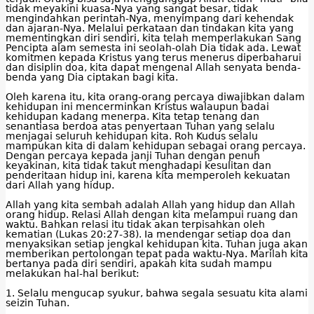
tidak meyakini kuasa-Nya yang sangat besar, tidak
mengindahkan perintah-Nya, menyimpang dari kehendak
dan ajaran-Nya. Melalui perkataan dan tindakan kita yang
mementingkan diri sendiri, kita telah memperlakukan Sang
Pencipta alam semesta ini seolah-olah Dia tidak ada. Lewat
komitmen kepada Kristus yang terus menerus diperbaharui
dan disiplin doa, kita dapat mengenal Allah senyata benda-
benda yang Dia ciptakan bagi kita.
Oleh karena itu, kita orang-orang percaya diwajibkan dalam
kehidupan ini mencerminkan Kristus walaupun badai
kehidupan kadang menerpa. Kita tetap tenang dan
senantiasa berdoa atas penyertaan Tuhan yang selalu
menjagai seluruh kehidupan kita. Roh Kudus selalu
mampukan kita di dalam kehidupan sebagai orang percaya.
Dengan percaya kepada janji Tuhan dengan penuh
keyakinan, kita tidak takut menghadapi kesulitan dan
penderitaan hidup ini, karena kita memperoleh kekuatan
dari Allah yang hidup.
Allah yang kita sembah adalah Allah yang hidup dan Allah
orang hidup. Relasi Allah dengan kita melampui ruang dan
waktu. Bahkan relasi itu tidak akan terpisahkan oleh
kematian (Lukas 20:27-38). Ia mendengar setiap doa dan
menyaksikan setiap jengkal kehidupan kita. Tuhan juga akan
memberikan pertolongan tepat pada waktu-Nya. Marilah kita
bertanya pada diri sendiri, apakah kita sudah mampu
melakukan hal-hal berikut:
1. Selalu mengucap syukur, bahwa segala sesuatu kita alami
seizin Tuhan.