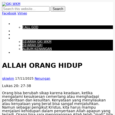
GKJ WKM
Membangun Gereja Kokoh melalui Pelayanan Holistik, Teknologi, dan
Budaya Apresiatif
Facebook
Vimeo
Show Navigation
Hide Navigation
Beranda
CALL GOD
Bacaan Hari ini
Santapan Harian
Tentang Kami
SEJARAH GKJ WKM
SEJARAH GKJ
ALBUM KENANGAN
Warta Gereja
ALLAH ORANG HIDUP
gkjwkm
17/11/2025
Renungan
Lukas 20: 27-38
Orang bisa berubah sikap karena keadaan, ketika
mengalami kesuksesan cemerlang atau menghadapi
penderitaan dan kesulitan. Kenyataan yang menyilaukan
atau kenyataan yang berat bisa sangat menjatuhkan.
Namun sebagai pengikut Kristus, kita harus mampu
menjalani kehidupan dalam penyertaan Allah apapun yang
terjadi. Orang bisa saja mengganggap Allah telah “mati” bila