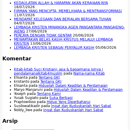
KEDAULATAN ALLAH & HARAPAN AKAN KERAJAAN-NYA
18/07/2026
FIRMAN YANG MENCIPTA, MEMELIHARA & MENTRANSFORMASI
11/07/2026
MENDAPAT KELEGAAN DAN BERJALAN BERSAMA TUHAN
04/07/2026
LEMBAGA KRISTEN MINANGKA AGEN PANGANTARA PANGAJENG-
AJENG
27/06/2026
PERCAYA DENGAN TIDAK GENTAR
20/06/2026
MEWARTAKAN BELAS KASIH KRISTUS MELALUI LEMBAGA
KRISTEN
13/06/2026
LEMBAGA KRISTEN SEBAGAI PENYALUR KASIH
05/06/2026
Komentar
Kitab-kitab Suci Kristiani; apa & bagaimana isinya |
pendalamanalkitab4muslim
pada
Nama-nama Kitab
Elisanta
pada
Tentang GKJ
kristanto
pada
Tentang GKJ
Elisanta
pada
Hiduplah Dalam Keadilan & Perdamaian
Maryo Manjaruni
pada
Hiduplah Dalam Keadilan & Perdamaian
Yoseph
pada
Tentang Kami
Yusak Sugiato
pada
Suka Berbagi
Praptowiloso
pada
Hidup Yang Diperbaharui
Susilowatikadir
pada
Ingat dan Kuduskanlah Hari Sabat
Noldy_liwe
pada
Ingat dan Kuduskanlah Hari Sabat
Arsip