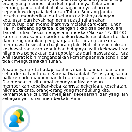
orang yang memberi dari kelimpahannya. Keberanian
seorang janda patut dilihat sebagai penyerahan diri
sepenuhnya kepada kebaikan Tuhan. Seorang janda
tersebut memberikan dari seluruh nafkahnya dengan
ketulusan dan keyakinan penuh pasti Tuhan akan
mencukupi dan memeliharanya melalui cara-cara Tuhan.
Hal ini berbanding terbalik dengan sikap dan perilaku ahli
Taurat. Tuhan Yesus mengecam mereka (Markus 12: 38-40)
karena mereka mempertontonkan kesalehan dalam berdoa
dan mengharapkan penghargaan dari orang lain serta
membawa kesusahan bagi orang lain. Hal ini menunjukkan
kekhawatiran akan kebutuhan hidupnya, yaitu kekhawatiran
hilangnya pengakuan dan popularitas dari masyarakat. Para
Ahli Taurat lebih mengandalkan kemampuannya sendiri dan
tidak mengutamakan Tuhan.
Apapun yang kita hadapi saat ini, mari kita imani dan amini
setiap kebaikan Tuhan. Karena Dia adalah Yesus yang sama,
baik kemarin maupun hari ini dan sampai selama-lamanya.
Dia mengasihi kita umat kepunyaanNya dengan
memberikan kebaikan-kebaikanNya: pekerjaan, kesehatan,
hikmat, talenta, orang-orang yang mendukung kita,
kemampuan kita untuk menjalani keseharian, dan yang lain
sebagainya. Tuhan memberkati. Amin.