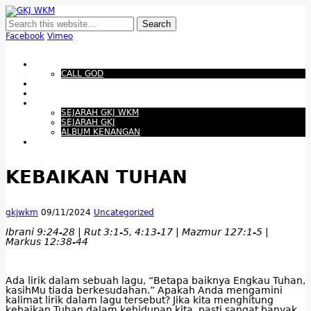
GKJ WKM
Membangun Gereja Kokoh melalui Pelayanan Holistik, Teknologi, dan
Budaya Apresiatif
Facebook
Vimeo
Show Navigation
Hide Navigation
Beranda
CALL GOD
Bacaan Hari ini
Santapan Harian
Tentang Kami
SEJARAH GKJ WKM
SEJARAH GKJ
ALBUM KENANGAN
Warta Gereja
KEBAIKAN TUHAN
gkjwkm
09/11/2024
Uncategorized
Ibrani 9:24-28 | Rut 3:1-5, 4:13-17 | Mazmur 127:1-5 |
Markus 12:38-44
Ada lirik dalam sebuah lagu, “Betapa baiknya Engkau Tuhan,
kasihMu tiada berkesudahan.” Apakah Anda mengamini
kalimat lirik dalam lagu tersebut? Jika kita menghitung
kebaikan Tuhan dalam kehidupan kita, pasti sangat banyak,