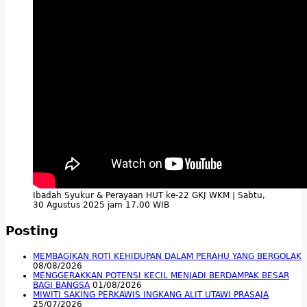
Ibadah Syukur & Perayaan HUT ke-22 GKJ WKM | Sabtu,
30 Agustus 2025 jam 17.00 WIB
Posting
MEMBAGIKAN ROTI KEHIDUPAN DALAM PERAHU YANG BERGOLAK
08/08/2026
MENGGERAKKAN POTENSI KECIL MENJADI BERDAMPAK BESAR
BAGI BANGSA
01/08/2026
MIWITI SAKING PERKAWIS INGKANG ALIT UTAWI PRASAJA
25/07/2026