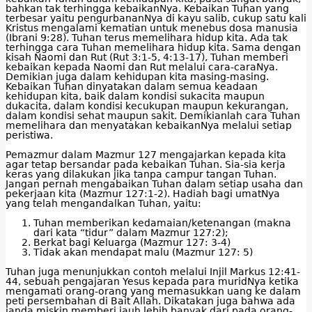
bahkan tak terhingga kebaikanNya. Kebaikan Tuhan yang
terbesar yaitu pengurbananNya di kayu salib, cukup satu kali
Kristus mengalami kematian untuk menebus dosa manusia
(Ibrani 9:28). Tuhan terus memelihara hidup kita. Ada tak
terhingga cara Tuhan memelihara hidup kita. Sama dengan
kisah Naomi dan Rut (Rut 3:1-5, 4:13-17), Tuhan memberi
kebaikan kepada Naomi dan Rut melalui cara-caraNya.
Demikian juga dalam kehidupan kita masing-masing.
Kebaikan Tuhan dinyatakan dalam semua keadaan
kehidupan kita, baik dalam kondisi sukacita maupun
dukacita, dalam kondisi kecukupan maupun kekurangan,
dalam kondisi sehat maupun sakit. Demikianlah cara Tuhan
memelihara dan menyatakan kebaikanNya melalui setiap
peristiwa.
Pemazmur dalam Mazmur 127 mengajarkan kepada kita
agar tetap bersandar pada kebaikan Tuhan. Sia-sia kerja
keras yang dilakukan jika tanpa campur tangan Tuhan.
Jangan pernah mengabaikan Tuhan dalam setiap usaha dan
pekerjaan kita (Mazmur 127:1-2). Hadiah bagi umatNya
yang telah mengandalkan Tuhan, yaitu:
Tuhan memberikan kedamaian/ketenangan (makna
dari kata “tidur” dalam Mazmur 127:2);
Berkat bagi Keluarga (Mazmur 127: 3-4)
Tidak akan mendapat malu (Mazmur 127: 5)
Tuhan juga menunjukkan contoh melalui Injil Markus 12:41-
44, sebuah pengajaran Yesus kepada para muridNya ketika
mengamati orang-orang yang memasukkan uang ke dalam
peti persembahan di Bait Allah. Dikatakan juga bahwa ada
janda miskin memberi jauh lebih banyak dari pada orang-