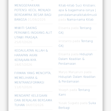
MENGGERAKKAN
Kitab-kitab Suci Kristiani;
POTENSI KECIL MENJADI
apa & bagaimana isinya |
BERDAMPAK BESAR BAGI
pendalamanalkitab4muslim
BANGSA
01/08/2026
pada
Nama-nama Kitab
MIWITI SAKING
Elisanta
pada
Tentang
PERKAWIS INGKANG ALIT
GKJ
UTAWI PRASAJA
kristanto
pada
Tentang
25/07/2026
GKJ
KEDAULATAN ALLAH &
Elisanta
pada
Hiduplah
HARAPAN AKAN
Dalam Keadilan &
KERAJAAN-NYA
Perdamaian
18/07/2026
Maryo Manjaruni
pada
FIRMAN YANG MENCIPTA,
Hiduplah Dalam Keadilan
MEMELIHARA &
& Perdamaian
MENTRANSFORMASI
11/07/2026
Yoseph
pada
Tentang
Kami
MENDAPAT KELEGAAN
DAN BERJALAN BERSAMA
Yusak Sugiato
pada
Suka
TUHAN
04/07/2026
Berbagi