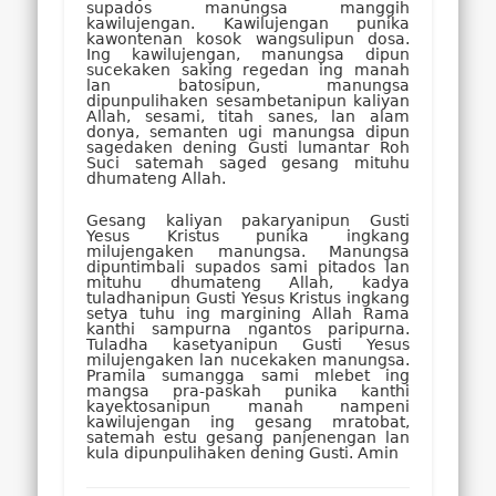
supados manungsa manggih
kawilujengan. Kawilujengan punika
kawontenan kosok wangsulipun dosa.
Ing kawilujengan, manungsa dipun
sucekaken saking regedan ing manah
lan batosipun, manungsa
dipunpulihaken sesambetanipun kaliyan
Allah, sesami, titah sanes, lan alam
donya, semanten ugi manungsa dipun
sagedaken dening Gusti lumantar Roh
Suci satemah saged gesang mituhu
dhumateng Allah.
Gesang kaliyan pakaryanipun Gusti
Yesus Kristus punika ingkang
milujengaken manungsa. Manungsa
dipuntimbali supados sami pitados lan
mituhu dhumateng Allah, kadya
tuladhanipun Gusti Yesus Kristus ingkang
setya tuhu ing margining Allah Rama
kanthi sampurna ngantos paripurna.
Tuladha kasetyanipun Gusti Yesus
milujengaken lan nucekaken manungsa.
Pramila sumangga sami mlebet ing
mangsa pra-paskah punika kanthi
kayektosanipun manah nampeni
kawilujengan ing gesang mratobat,
satemah estu gesang panjenengan lan
kula dipunpulihaken dening Gusti. Amin