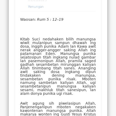
Renungan
Waosan:
Rum 5 : 12–19
Kitab Suci nedahaken bilih manungsa
wiwit mulanipun sampun dhawah ing
dosa, inggih punika Adam lan Kawa awit
nerak angger-angger saking Allah ing
patamanan Eden. Manungsa punika
sejatosipun titah ingkang nulad gambar
lan pasemonipun Allah, pramila saged
gadhah sesambetan mirunggan kaliyan
Allah tinimbang titah sanes. Ananging
awit saking dosa ingkang dipun
tindakaken dening manungsa,
sesambetan punika risak. Mboten
namung sambetan kaliyan Allah, ugi
sesambetanipun manungsa kaliyan
sesami, makhluk titah sanesipun, lan
alam donya punika ugi risak.
Awit agung sih piwelasipun Allah,
Panjenenganipun mboten negakaken
kawontenan manungsa punika. Allah
makarya wonten ing Gusti Yesus Kristus