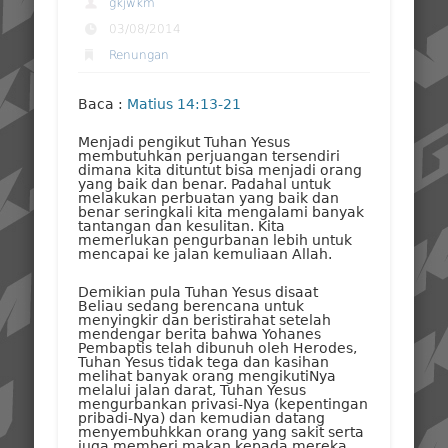
gkjwkm
03/08/2014
Renungan
Baca :
Matius 14:13-21
Menjadi pengikut Tuhan Yesus
membutuhkan perjuangan tersendiri
dimana kita dituntut bisa menjadi orang
yang baik dan benar. Padahal untuk
melakukan perbuatan yang baik dan
benar seringkali kita mengalami banyak
tantangan dan kesulitan. Kita
memerlukan pengurbanan lebih untuk
mencapai ke jalan kemuliaan Allah.
Demikian pula Tuhan Yesus disaat
Beliau sedang berencana untuk
menyingkir dan beristirahat setelah
mendengar berita bahwa Yohanes
Pembaptis telah dibunuh oleh Herodes,
Tuhan Yesus tidak tega dan kasihan
melihat banyak orang mengikutiNya
melalui jalan darat, Tuhan Yesus
mengurbankan privasi-Nya (kepentingan
pribadi-Nya) dan kemudian datang
menyembuhkkan orang yang sakit serta
juga memberi makan kepada mereka