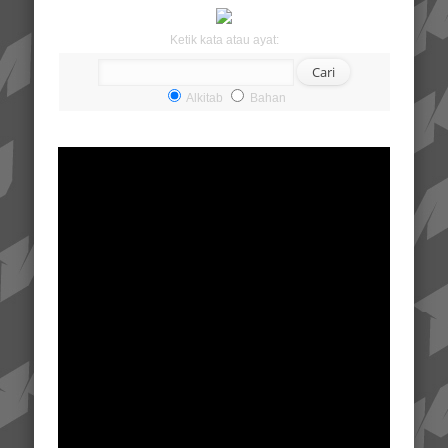
Ketik kata atau ayat:
Alkitab
Bahan