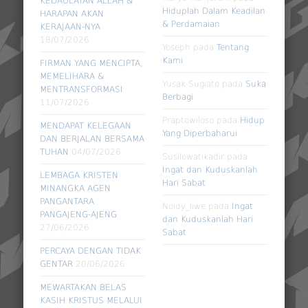
KEDAULATAN ALLAH &
Hiduplah Dalam Keadilan
HARAPAN AKAN
& Perdamaian
KERAJAAN-NYA
18/07/2026
Yoseph
pada
Tentang
Kami
FIRMAN YANG MENCIPTA,
MEMELIHARA &
Yusak Sugiato
pada
Suka
MENTRANSFORMASI
Berbagi
11/07/2026
Praptowiloso
pada
Hidup
MENDAPAT KELEGAAN
Yang Diperbaharui
DAN BERJALAN BERSAMA
TUHAN
04/07/2026
Susilowatikadir
pada
Ingat dan Kuduskanlah
LEMBAGA KRISTEN
Hari Sabat
MINANGKA AGEN
PANGANTARA
Noldy_liwe
pada
Ingat
PANGAJENG-AJENG
dan Kuduskanlah Hari
27/06/2026
Sabat
PERCAYA DENGAN TIDAK
GENTAR
20/06/2026
MEWARTAKAN BELAS
KASIH KRISTUS MELALUI