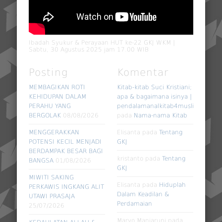
Ibadah Syukur & Perayaan HUT ke-22 GKJ WKM |
Sabtu, 30 Agustus 2025 jam 17.00 WIB
Posting
Komentar
MEMBAGIKAN ROTI
Kitab-kitab Suci Kristiani;
KEHIDUPAN DALAM
apa & bagaimana isinya |
PERAHU YANG
pendalamanalkitab4muslim
BERGOLAK
08/08/2026
pada
Nama-nama Kitab
MENGGERAKKAN
Elisanta
pada
Tentang
POTENSI KECIL MENJADI
GKJ
BERDAMPAK BESAR BAGI
kristanto
pada
Tentang
BANGSA
01/08/2026
GKJ
MIWITI SAKING
Elisanta
pada
Hiduplah
PERKAWIS INGKANG ALIT
Dalam Keadilan &
UTAWI PRASAJA
Perdamaian
25/07/2026
Maryo Manjaruni
pada