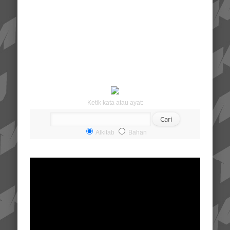
Ketik kata atau ayat:
Alkitab
Bahan