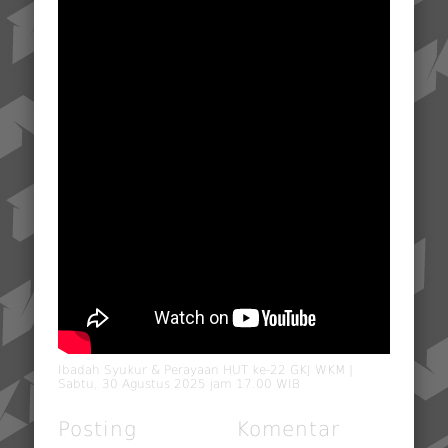
Ibadah Syukur & Perayaan HUT ke-22 GKJ WKM |
Sabtu, 30 Agustus 2025 jam 17.00 WIB
Posting
Komentar