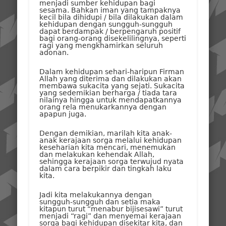
menjadi sumber kehidupan bagi
sesama. Bahkan iman yang tampaknya
kecil bila dihidupi / bila dilakukan dalam
kehidupan dengan sungguh-sungguh
dapat berdampak / berpengaruh positif
bagi orang-orang disekelilingnya, seperti
ragi yang mengkhamirkan seluruh
adonan.
Dalam kehidupan sehari-haripun Firman
Allah yang diterima dan dilakukan akan
membawa sukacita yang sejati. Sukacita
yang sedemikian berharga / tiada tara
nilainya hingga untuk mendapatkannya
orang rela menukarkannya dengan
apapun juga.
Dengan demikian, marilah kita anak-
anak kerajaan sorga melalui kehidupan
keseharian kita mencari, menemukan
dan melakukan kehendak Allah,
sehingga kerajaan sorga terwujud nyata
dalam cara berpikir dan tingkah laku
kita.
Jadi kita melakukannya dengan
sungguh-sungguh dan setia maka
kitapun turut “menabur bijisesawi” turut
menjadi “ragi” dan menyemai kerajaan
sorga bagi kehidupan disekitar kita, dan