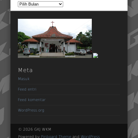
Arsip
Meta
Masuk
Feed entri
Feed komentar
WordPress.org
© 2026 GKJ WKM
Powered by
Pinboard Theme
and
WordPress