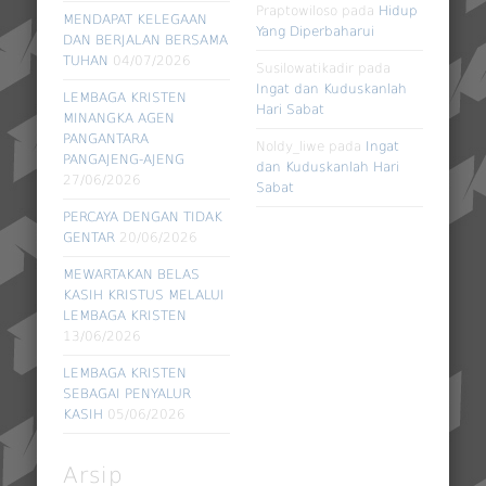
Praptowiloso
pada
Hidup
MENDAPAT KELEGAAN
Yang Diperbaharui
DAN BERJALAN BERSAMA
TUHAN
04/07/2026
Susilowatikadir
pada
Ingat dan Kuduskanlah
LEMBAGA KRISTEN
Hari Sabat
MINANGKA AGEN
PANGANTARA
Noldy_liwe
pada
Ingat
PANGAJENG-AJENG
dan Kuduskanlah Hari
27/06/2026
Sabat
PERCAYA DENGAN TIDAK
GENTAR
20/06/2026
MEWARTAKAN BELAS
KASIH KRISTUS MELALUI
LEMBAGA KRISTEN
13/06/2026
LEMBAGA KRISTEN
SEBAGAI PENYALUR
KASIH
05/06/2026
Arsip