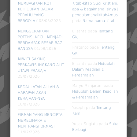
MEMBAGIKAN ROTI
Kitab-kitab Suci Kristiani;
KEHIDUPAN DALAM
apa & bagaimana isinya |
PERAHU YANG
pendalamanalkitab4muslim
BERGOLAK
08/08/2026
pada
Nama-nama Kitab
MENGGERAKKAN
Elisanta
pada
Tentang
POTENSI KECIL MENJADI
GKJ
BERDAMPAK BESAR BAGI
kristanto
pada
Tentang
BANGSA
01/08/2026
GKJ
MIWITI SAKING
Elisanta
pada
Hiduplah
PERKAWIS INGKANG ALIT
Dalam Keadilan &
UTAWI PRASAJA
Perdamaian
25/07/2026
Maryo Manjaruni
pada
KEDAULATAN ALLAH &
Hiduplah Dalam Keadilan
HARAPAN AKAN
& Perdamaian
KERAJAAN-NYA
18/07/2026
Yoseph
pada
Tentang
Kami
FIRMAN YANG MENCIPTA,
MEMELIHARA &
Yusak Sugiato
pada
Suka
MENTRANSFORMASI
Berbagi
11/07/2026