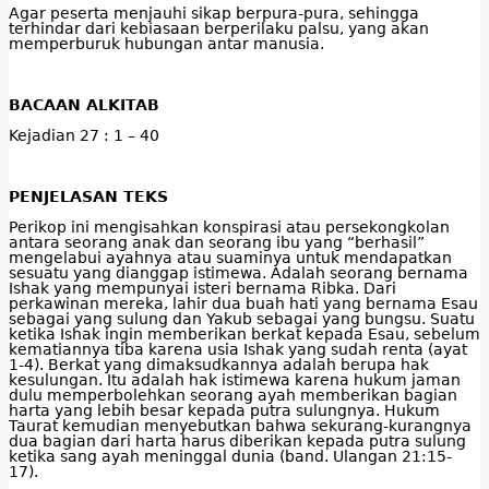
Agar peserta menjauhi sikap berpura-pura, sehingga
terhindar dari kebiasaan berperilaku palsu, yang akan
memperburuk hubungan antar manusia.
BACAAN ALKITAB
Kejadian 27 : 1 – 40
PENJELASAN TEKS
Perikop ini mengisahkan konspirasi atau persekongkolan
antara seorang anak dan seorang ibu yang “berhasil”
mengelabui ayahnya atau suaminya untuk mendapatkan
sesuatu yang dianggap istimewa. Adalah seorang bernama
Ishak yang mempunyai isteri bernama Ribka. Dari
perkawinan mereka, lahir dua buah hati yang bernama Esau
sebagai yang sulung dan Yakub sebagai yang bungsu. Suatu
ketika Ishak ingin memberikan berkat kepada Esau, sebelum
kematiannya tiba karena usia Ishak yang sudah renta (ayat
1-4). Berkat yang dimaksudkannya adalah berupa hak
kesulungan. Itu adalah hak istimewa karena hukum jaman
dulu memperbolehkan seorang ayah memberikan bagian
harta yang lebih besar kepada putra sulungnya. Hukum
Taurat kemudian menyebutkan bahwa sekurang-kurangnya
dua bagian dari harta harus diberikan kepada putra sulung
ketika sang ayah meninggal dunia (band. Ulangan 21:15-
17).