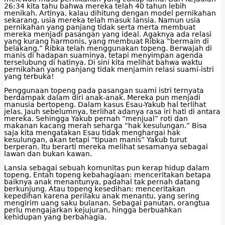
26:34 kita tahu bahwa mereka telah 40 tahun lebih
menikah. Artinya, kalau dihitung dengan model pernikahan
sekarang, usia mereka telah masuk lansia. Namun usia
pernikahan yang panjang tidak serta merta membuat
mereka menjadi pasangan yang ideal. Agaknya ada relasi
yang kurang harmonis, yang membuat Ribka “bermain di
belakang.” Ribka telah menggunakan topeng. Berwajah di
manis di hadapan suaminya, tetapi menyimpan agenda
terselubung di hatinya. Di sini kita melihat bahwa waktu
pernikahan yang panjang tidak menjamin relasi suami-istri
yang terbuka!
Penggunaan topeng pada pasangan suami istri ternyata
berdampak dalam diri anak-anak. Mereka pun menjadi
manusia bertopeng. Dalam kasus Esau-Yakub hal terlihat
jelas. Jauh sebelumnya, terlihat adanya rasa iri hati di antara
mereka. Sehingga Yakub pernah “menjual” roti dan
makanan kacang merah seharga “hak kesulungan.” Bisa
saja kita mengatakan Esau tidak menghargai hak
kesulungan, akan tetapi “tipuan manis” Yakub turut
berperan. Itu berarti mereka melihat sesamanya sebagai
lawan dan bukan kawan.
Lansia sebagai sebuah komunitas pun kerap hidup dalam
topeng. Entah topeng kebahagiaan: menceritakan betapa
baiknya anak menantunya, padahal tak pernah datang
berkunjung. Atau topeng kesedihan: menceritakan
kepedihan karena perilaku anak menantu, yang sering
mengirim uang saku bulanan. Sebagai panutan, orangtua
perlu mengajarkan kejujuran, hingga berbuahkan
kehidupan yang berbahagia.