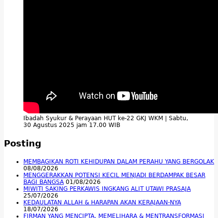
Ibadah Syukur & Perayaan HUT ke-22 GKJ WKM | Sabtu,
30 Agustus 2025 jam 17.00 WIB
Posting
MEMBAGIKAN ROTI KEHIDUPAN DALAM PERAHU YANG BERGOLAK
08/08/2026
MENGGERAKKAN POTENSI KECIL MENJADI BERDAMPAK BESAR
BAGI BANGSA
01/08/2026
MIWITI SAKING PERKAWIS INGKANG ALIT UTAWI PRASAJA
25/07/2026
KEDAULATAN ALLAH & HARAPAN AKAN KERAJAAN-NYA
18/07/2026
FIRMAN YANG MENCIPTA, MEMELIHARA & MENTRANSFORMASI