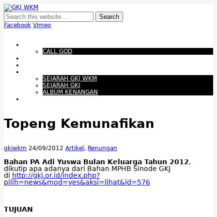
GKJ WKM
Membangun Gereja Kokoh melalui Pelayanan Holistik, Teknologi, dan
Budaya Apresiatif
Facebook
Vimeo
Show Navigation
Hide Navigation
Beranda
CALL GOD
Bacaan Hari ini
Santapan Harian
Tentang Kami
SEJARAH GKJ WKM
SEJARAH GKJ
ALBUM KENANGAN
Warta Gereja
Topeng Kemunafikan
gkjwkm
24/09/2012
Artikel
,
Renungan
Bahan PA Adi Yuswa Bulan Keluarga Tahun 2012
,
dikutip apa adanya dari Bahan MPHB Sinode GKJ
di
http://gkj.or.id/index.php?
pilih=news&mod=yes&aksi=lihat&id=576
TUJUAN