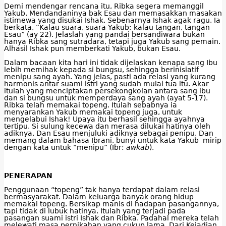
Demi mendengar rencana itu, Ribka segera memanggil
Yakub. Mendandaninya bak Esau dan memasakkan masakan
istimewa yang disukai Ishak. Sebenarnya Ishak agak ragu. Ia
berkata, “Kalau suara, suara Yakub; kalau tangan, tangan
Esau” (ay 22). Jelaslah yang pandai bersandiwara bukan
hanya Ribka sang sutradara, tetapi juga Yakub sang pemain.
Alhasil Ishak pun memberkati Yakub, bukan Esau.
Dalam bacaan kita hari ini tidak dijelaskan kenapa sang Ibu
lebih memihak kepada si bungsu, sehingga berinisiatif
menipu sang ayah. Yang jelas, pasti ada relasi yang kurang
harmonis antar suami istri yang sudah mulai tua itu. Akar
itulah yang menciptakan persekongkolan antara sang ibu
dan si bungsu untuk memperdaya sang ayah (ayat 5-17).
Ribka telah memakai topeng. Itulah sebabnya ia
menyarankan Yakub memakai topeng juga, untuk
mengelabui Ishak! Upaya itu berhasil sehingga ayahnya
tertipu. Si sulung kecewa dan merasa dilukai hatinya oleh
adiknya. Dan Esau menjuluki adiknya sebagai penipu. Dan
memang dalam bahasa Ibrani, bunyi untuk kata Yakub mirip
dengan kata untuk “menipu” (Ibr:
awkab
).
PENERAPAN
Penggunaan “topeng” tak hanya terdapat dalam relasi
bermasyarakat. Dalam keluarga banyak orang hidup
memakai topeng. Bersikap manis di hadapan pasangannya,
tapi tidak di lubuk hatinya. Itulah yang terjadi pada
pasangan suami istri Ishak dan Ribka. Padahal mereka telah
melewati masa pernikahan yang cukup lama. Dari Kejadian