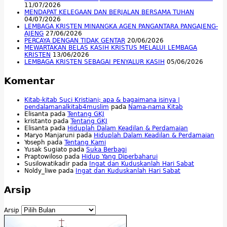
11/07/2026
MENDAPAT KELEGAAN DAN BERJALAN BERSAMA TUHAN
04/07/2026
LEMBAGA KRISTEN MINANGKA AGEN PANGANTARA PANGAJENG-
AJENG
27/06/2026
PERCAYA DENGAN TIDAK GENTAR
20/06/2026
MEWARTAKAN BELAS KASIH KRISTUS MELALUI LEMBAGA
KRISTEN
13/06/2026
LEMBAGA KRISTEN SEBAGAI PENYALUR KASIH
05/06/2026
Komentar
Kitab-kitab Suci Kristiani; apa & bagaimana isinya |
pendalamanalkitab4muslim
pada
Nama-nama Kitab
Elisanta
pada
Tentang GKJ
kristanto
pada
Tentang GKJ
Elisanta
pada
Hiduplah Dalam Keadilan & Perdamaian
Maryo Manjaruni
pada
Hiduplah Dalam Keadilan & Perdamaian
Yoseph
pada
Tentang Kami
Yusak Sugiato
pada
Suka Berbagi
Praptowiloso
pada
Hidup Yang Diperbaharui
Susilowatikadir
pada
Ingat dan Kuduskanlah Hari Sabat
Noldy_liwe
pada
Ingat dan Kuduskanlah Hari Sabat
Arsip
Arsip