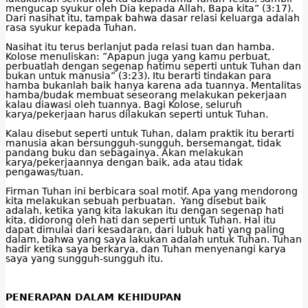
mengucap syukur oleh Dia kepada Allah, Bapa kita” (3:17).
Dari nasihat itu, tampak bahwa dasar relasi keluarga adalah
rasa syukur kepada Tuhan.
Nasihat itu terus berlanjut pada relasi tuan dan hamba.
Kolose menuliskan: ”Apapun juga yang kamu perbuat,
perbuatlah dengan segenap hatimu seperti untuk Tuhan dan
bukan untuk manusia” (3:23). Itu berarti tindakan para
hamba bukanlah baik hanya karena ada tuannya. Mentalitas
hamba/budak membuat seseorang melakukan pekerjaan
kalau diawasi oleh tuannya. Bagi Kolose, seluruh
karya/pekerjaan harus dilakukan seperti untuk Tuhan.
Kalau disebut seperti untuk Tuhan, dalam praktik itu berarti
manusia akan bersungguh-sungguh, bersemangat, tidak
pandang buku dan sebagainya. Akan melakukan
karya/pekerjaannya dengan baik, ada atau tidak
pengawas/tuan.
Firman Tuhan ini berbicara soal motif. Apa yang mendorong
kita melakukan sebuah perbuatan. Yang disebut baik
adalah, ketika yang kita lakukan itu dengan segenap hati
kita, didorong oleh hati dan seperti untuk Tuhan. Hal itu
dapat dimulai dari kesadaran, dari lubuk hati yang paling
dalam, bahwa yang saya lakukan adalah untuk Tuhan. Tuhan
hadir ketika saya berkarya, dan Tuhan menyenangi karya
saya yang sungguh-sungguh itu.
PENERAPAN DALAM KEHIDUPAN