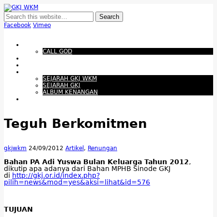
GKJ WKM
Membangun Gereja Kokoh melalui Pelayanan Holistik, Teknologi, dan
Budaya Apresiatif
Facebook
Vimeo
Show Navigation
Hide Navigation
Beranda
CALL GOD
Bacaan Hari ini
Santapan Harian
Tentang Kami
SEJARAH GKJ WKM
SEJARAH GKJ
ALBUM KENANGAN
Warta Gereja
Teguh Berkomitmen
gkjwkm
24/09/2012
Artikel
,
Renungan
Bahan PA Adi Yuswa Bulan Keluarga Tahun 2012
,
dikutip apa adanya dari Bahan MPHB Sinode GKJ
di
http://gkj.or.id/index.php?
pilih=news&mod=yes&aksi=lihat&id=576
TUJUAN