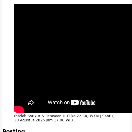
Ibadah Syukur & Perayaan HUT ke-22 GKJ WKM | Sabtu,
30 Agustus 2025 jam 17.00 WIB
Posting