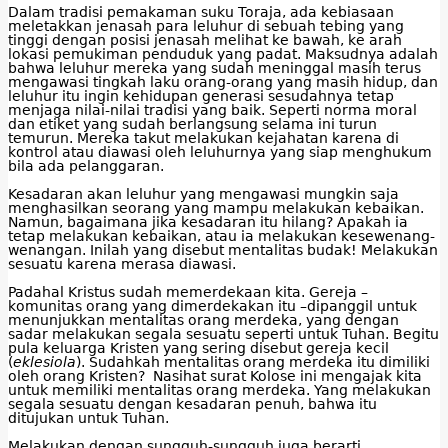
Dalam tradisi pemakaman suku Toraja, ada kebiasaan
meletakkan jenasah para leluhur di sebuah tebing yang
tinggi dengan posisi jenasah melihat ke bawah, ke arah
lokasi pemukiman penduduk yang padat. Maksudnya adalah
bahwa leluhur mereka yang sudah meninggal masih terus
mengawasi tingkah laku orang-orang yang masih hidup, dan
leluhur itu ingin kehidupan generasi sesudahnya tetap
menjaga nilai-nilai tradisi yang baik. Seperti norma moral
dan etiket yang sudah berlangsung selama ini turun
temurun. Mereka takut melakukan kejahatan karena di
kontrol atau diawasi oleh leluhurnya yang siap menghukum
bila ada pelanggaran.
Kesadaran akan leluhur yang mengawasi mungkin saja
menghasilkan seorang yang mampu melakukan kebaikan.
Namun, bagaimana jika kesadaran itu hilang? Apakah ia
tetap melakukan kebaikan, atau ia melakukan kesewenang-
wenangan. Inilah yang disebut mentalitas budak! Melakukan
sesuatu karena merasa diawasi.
Padahal Kristus sudah memerdekaan kita. Gereja –
komunitas orang yang dimerdekakan itu –dipanggil untuk
menunjukkan mentalitas orang merdeka, yang dengan
sadar melakukan segala sesuatu seperti untuk Tuhan. Begitu
pula keluarga Kristen yang sering disebut gereja kecil
(
eklesiola
). Sudahkah mentalitas orang merdeka itu dimiliki
oleh orang Kristen? Nasihat surat Kolose ini mengajak kita
untuk memiliki mentalitas orang merdeka. Yang melakukan
segala sesuatu dengan kesadaran penuh, bahwa itu
ditujukan untuk Tuhan.
Melakukan dengan sungguh-sungguh juga berarti