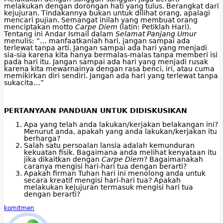
melakukan dengan dorongan hati yang tulus. Berangkat dari
kejujuran. Tindakannya bukan untuk dilihat orang, apalagi
mencari pujian. Semangat inilah yang membuat orang
menciptakan motto
Carpe Diem
(latin: Petiklah Hari).
Tentang ini Andar Ismail dalam
Selamat Panjang Umur
menulis: “… manfaatkanlah hari, jangan sampai ada
terlewat tanpa arti. Jangan sampai ada hari yang menjadi
sia-sia karena kita hanya bermalas-malas tanpa memberi isi
pada hari itu. Jangan sampai ada hari yang menjadi rusak
karena kita mewarnainya dengan rasa benci, iri, atau cuma
memikirkan diri sendiri. Jangan ada hari yang terlewat tanpa
sukacita…”
PERTANYAAN PANDUAN UNTUK DIDISKUSIKAN
Apa yang telah anda lakukan/kerjakan belakangan ini?
Menurut anda, apakah yang anda lakukan/kerjakan itu
berharga?
Salah satu persoalan lansia adalah kemunduran
kekuatan fisik. Bagaimana anda melihat kenyataan itu
jika dikaitkan dengan
Carpe Diem
? Bagaimanakah
caranya mengisi hari-hari tua dengan berarti?
Apakah firman Tuhan hari ini menolong anda untuk
secara kreatif mengisi hari-hari tua? Apakah
melakukan kejujuran termasuk mengisi hari tua
dengan berarti?
komitmen