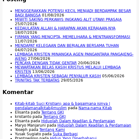
MENGGERAKKAN POTENSI KECIL MENJADI BERDAMPAK BESAR
BAGI BANGSA
01/08/2026
MIWITI SAKING PERKAWIS INGKANG ALIT UTAWI PRASAJA
25/07/2026
KEDAULATAN ALLAH & HARAPAN AKAN KERAJAAN-NYA
18/07/2026
FIRMAN YANG MENCIPTA, MEMELIHARA & MENTRANSFORMASI
11/07/2026
MENDAPAT KELEGAAN DAN BERJALAN BERSAMA TUHAN
04/07/2026
LEMBAGA KRISTEN MINANGKA AGEN PANGANTARA PANGAJENG-
AJENG
27/06/2026
PERCAYA DENGAN TIDAK GENTAR
20/06/2026
MEWARTAKAN BELAS KASIH KRISTUS MELALUI LEMBAGA
KRISTEN
13/06/2026
LEMBAGA KRISTEN SEBAGAI PENYALUR KASIH
05/06/2026
TRINITAS TAK TERBATAS
29/05/2026
Komentar
Kitab-kitab Suci Kristiani; apa & bagaimana isinya |
pendalamanalkitab4muslim
pada
Nama-nama Kitab
Elisanta
pada
Tentang GKJ
kristanto
pada
Tentang GKJ
Elisanta
pada
Hiduplah Dalam Keadilan & Perdamaian
Maryo Manjaruni
pada
Hiduplah Dalam Keadilan & Perdamaian
Yoseph
pada
Tentang Kami
Yusak Sugiato
pada
Suka Berbagi
Praptowiloso
pada
Hidup Yang Diperbaharui