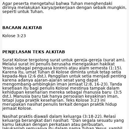
Agar peserta mengetahui bahwa Tuhan menghendaki
dirinya melakukan karya/pekerjaan dengan sebaik mungkin,
seperti untuk Tuhan.
BACAAN ALKITAB
Kolose 3:23
PENJELASAN TEKS ALKITAB
Surat Kolose tergolong surat untuk gereja-gereja (surat am).
Melalui surat ini penulis berusaha menegaskan hakikat
Yesus sebagai penguasa kosmis atau alam semesta (1:15).
Karena itu, umat Tuhan di Kolose diminta untuk tetap setia
kepada-Nya (2:6 dst.). Panggilan untuk setia menjadi penting
karena adanya ajaran-ajaran sesat yang dapat
mengombang-ambingkan iman jemaat (2:8, 16-23). Tanda
kesetiaan itu bagi penulis Kolose mestinya tampak dalam
kehidupan keseharian mereka sebagai manusia baru (3:5
dst.). Manusia baru tak hanya persoalan keyakinan iman,
tetapi juga praktik keseharian. Teks Kolose 3:23 ini
merupakan nasihat penulis terkait dengan praktik hidup
jemaat Kolose.
Nasihat praktis diawali dalam keluarga (3:18-22). Relasi
keluarga berangkat dari nasihat: ”Dan segala sesuatu yang
kamu lakukan dengan perkataan atau perbuatan,
lakukanlah semuanya itu dalam nama Tuhan Yesus, sambil