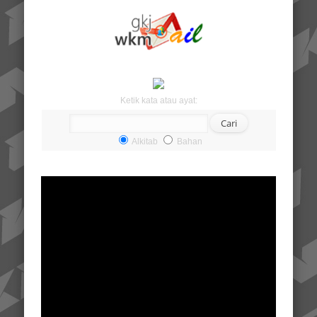
Ketik kata atau ayat:
Alkitab
Bahan