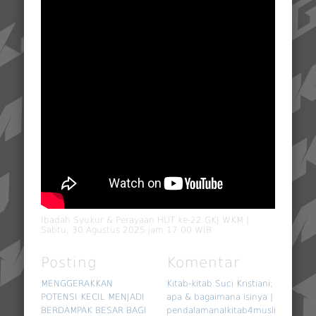
Ibadah Syukur & Perayaan HUT ke-22 GKJ WKM |
Sabtu, 30 Agustus 2025 jam 17.00 WIB
Posting
Komentar
MENGGERAKKAN
Kitab-kitab Suci Kristiani;
POTENSI KECIL MENJADI
apa & bagaimana isinya |
BERDAMPAK BESAR BAGI
pendalamanalkitab4muslim