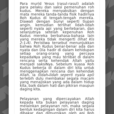
Para murid Yesus (rasul-rasul) adalah
para pelaku dan saksi pemenuhan roh
kudus. Mereka menyaksikan dengan
mata mereka tanda-tanda fisik hadirnya
Roh Kudus di tengah-tengah mereka.
Diawali dengan bunyi seperti tiupan
angin, kemudian terlihat lidah-lidah
seperti nyala api yang bertebaran, dan
selanjutnya setelah kepenuhan Roh
Kudus mereka berbahasa-bahasa lain
yang mereka tidak mengerti
(lihat Kis
2:1-4)
. Peristiwa tersebut menunjukkan
bahwa Roh Kudus benar-benar ada dan
nyata dan Dia hadir di dalam kehidupan
setiap orang-orang yang percaya
kepadaNya yang mau terlibat di dalam
rencana serta kehendak Allah yaitu
menjadi saksiNya. Sebelum kuasa Roh
Kudus bekerja di dalam diri kita untuk
menggenapkan rencana dan kehendak
Allah, Ia
(lidah-lidah seperti nyala api)
terlebih dulu membakar segala macam
yang menajiskan yang ada dalam hidup
kita, baik dalam hati dan pikiran maupun
daging kita.
Pelayanan yang dipercayakan Allah
kepada kita bukan pelayanan daging
melainkan pelayanan roh, maka segala
bentuk kedagingan dalam diri kita harus
dibakar dan dimurnikan oleh api Roh