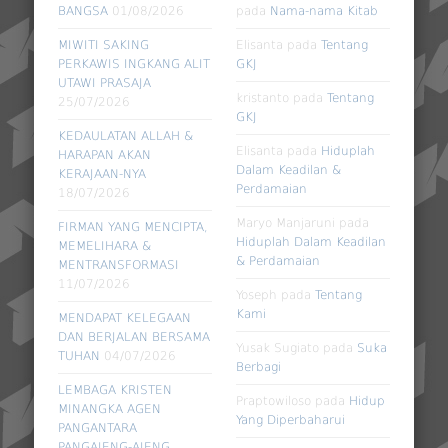
BANGSA
01/08/2026
pada
Nama-nama Kitab
MIWITI SAKING
Elisanta
pada
Tentang
PERKAWIS INGKANG ALIT
GKJ
UTAWI PRASAJA
kristanto
pada
Tentang
25/07/2026
GKJ
KEDAULATAN ALLAH &
Elisanta
pada
Hiduplah
HARAPAN AKAN
Dalam Keadilan &
KERAJAAN-NYA
Perdamaian
18/07/2026
Maryo Manjaruni
pada
FIRMAN YANG MENCIPTA,
Hiduplah Dalam Keadilan
MEMELIHARA &
& Perdamaian
MENTRANSFORMASI
11/07/2026
Yoseph
pada
Tentang
Kami
MENDAPAT KELEGAAN
DAN BERJALAN BERSAMA
Yusak Sugiato
pada
Suka
TUHAN
04/07/2026
Berbagi
LEMBAGA KRISTEN
Praptowiloso
pada
Hidup
MINANGKA AGEN
Yang Diperbaharui
PANGANTARA
PANGAJENG-AJENG