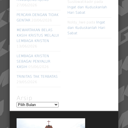
Susilowatikadir
pada
27/06/2026
Ingat dan Kuduskanlah
Hari Sabat
PERCAYA DENGAN TIDAK
GENTAR
20/06/2026
Noldy_liwe
pada
Ingat
dan Kuduskanlah Hari
MEWARTAKAN BELAS
Sabat
KASIH KRISTUS MELALUI
LEMBAGA KRISTEN
13/06/2026
LEMBAGA KRISTEN
SEBAGAI PENYALUR
KASIH
05/06/2026
TRINITAS TAK TERBATAS
29/05/2026
Arsip
Arsip