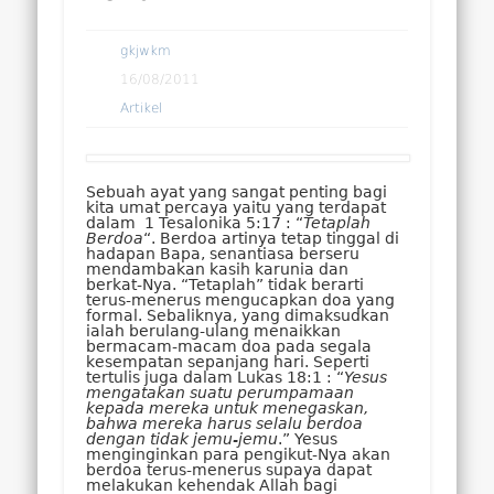
gkjwkm
16/08/2011
Artikel
Sebuah ayat yang sangat penting bagi
kita umat percaya yaitu yang terdapat
dalam 1 Tesalonika 5:17 : “
Tetaplah
Berdoa
“. Berdoa artinya tetap tinggal di
hadapan Bapa, senantiasa berseru
mendambakan kasih karunia dan
berkat-Nya. “Tetaplah” tidak berarti
terus-menerus mengucapkan doa yang
formal. Sebaliknya, yang dimaksudkan
ialah berulang-ulang menaikkan
bermacam-macam doa pada segala
kesempatan sepanjang hari. Seperti
tertulis juga dalam Lukas 18:1 : “
Yesus
mengatakan suatu perumpamaan
kepada mereka untuk menegaskan,
bahwa mereka harus selalu berdoa
dengan tidak jemu-jemu
.” Yesus
menginginkan para pengikut-Nya akan
berdoa terus-menerus supaya dapat
melakukan kehendak Allah bagi