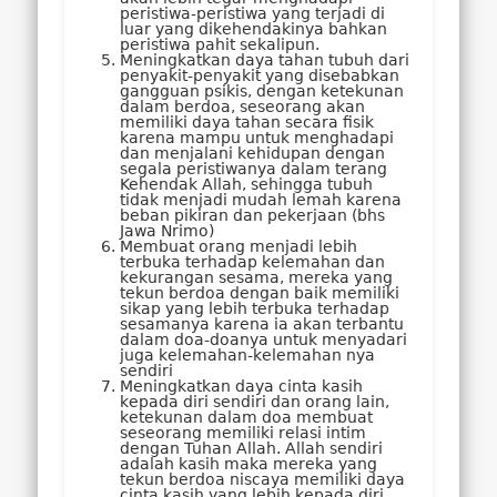
peristiwa-peristiwa yang terjadi di
luar yang dikehendakinya bahkan
peristiwa pahit sekalipun.
Meningkatkan daya tahan tubuh dari
penyakit-penyakit yang disebabkan
gangguan psikis, dengan ketekunan
dalam berdoa, seseorang akan
memiliki daya tahan secara fisik
karena mampu untuk menghadapi
dan menjalani kehidupan dengan
segala peristiwanya dalam terang
Kehendak Allah, sehingga tubuh
tidak menjadi mudah lemah karena
beban pikiran dan pekerjaan (bhs
Jawa Nrimo)
Membuat orang menjadi lebih
terbuka terhadap kelemahan dan
kekurangan sesama, mereka yang
tekun berdoa dengan baik memiliki
sikap yang lebih terbuka terhadap
sesamanya karena ia akan terbantu
dalam doa-doanya untuk menyadari
juga kelemahan-kelemahan nya
sendiri
Meningkatkan daya cinta kasih
kepada diri sendiri dan orang lain,
ketekunan dalam doa membuat
seseorang memiliki relasi intim
dengan Tuhan Allah. Allah sendiri
adalah kasih maka mereka yang
tekun berdoa niscaya memiliki daya
cinta kasih yang lebih kepada diri