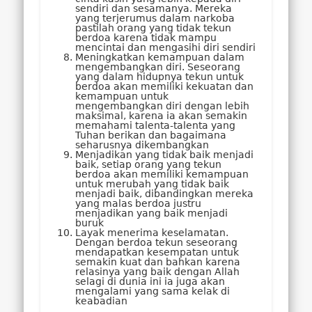
sendiri dan sesamanya. Mereka
yang terjerumus dalam narkoba
pastilah orang yang tidak tekun
berdoa karena tidak mampu
mencintai dan mengasihi diri sendiri
Meningkatkan kemampuan dalam
mengembangkan diri. Seseorang
yang dalam hidupnya tekun untuk
berdoa akan memiliki kekuatan dan
kemampuan untuk
mengembangkan diri dengan lebih
maksimal, karena ia akan semakin
memahami talenta-talenta yang
Tuhan berikan dan bagaimana
seharusnya dikembangkan
Menjadikan yang tidak baik menjadi
baik, setiap orang yang tekun
berdoa akan memiliki kemampuan
untuk merubah yang tidak baik
menjadi baik, dibandingkan mereka
yang malas berdoa justru
menjadikan yang baik menjadi
buruk
Layak menerima keselamatan.
Dengan berdoa tekun seseorang
mendapatkan kesempatan untuk
semakin kuat dan bahkan karena
relasinya yang baik dengan Allah
selagi di dunia ini ia juga akan
mengalami yang sama kelak di
keabadian