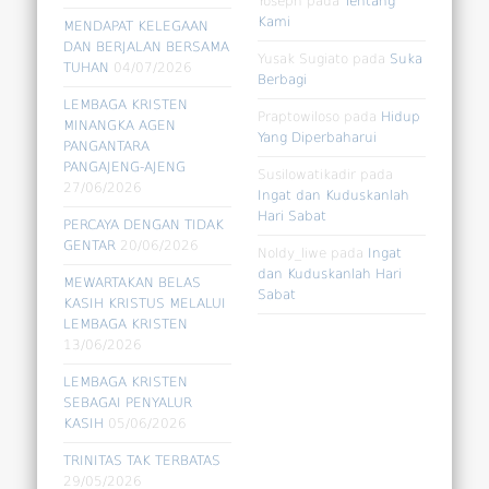
Yoseph
pada
Tentang
Kami
MENDAPAT KELEGAAN
DAN BERJALAN BERSAMA
Yusak Sugiato
pada
Suka
TUHAN
04/07/2026
Berbagi
LEMBAGA KRISTEN
Praptowiloso
pada
Hidup
MINANGKA AGEN
Yang Diperbaharui
PANGANTARA
PANGAJENG-AJENG
Susilowatikadir
pada
27/06/2026
Ingat dan Kuduskanlah
Hari Sabat
PERCAYA DENGAN TIDAK
GENTAR
20/06/2026
Noldy_liwe
pada
Ingat
dan Kuduskanlah Hari
MEWARTAKAN BELAS
Sabat
KASIH KRISTUS MELALUI
LEMBAGA KRISTEN
13/06/2026
LEMBAGA KRISTEN
SEBAGAI PENYALUR
KASIH
05/06/2026
TRINITAS TAK TERBATAS
29/05/2026