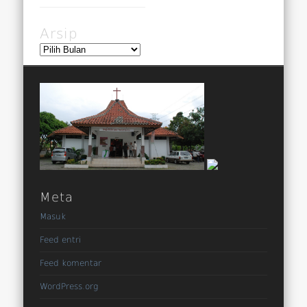
Arsip
Arsip
Meta
Masuk
Feed entri
Feed komentar
WordPress.org