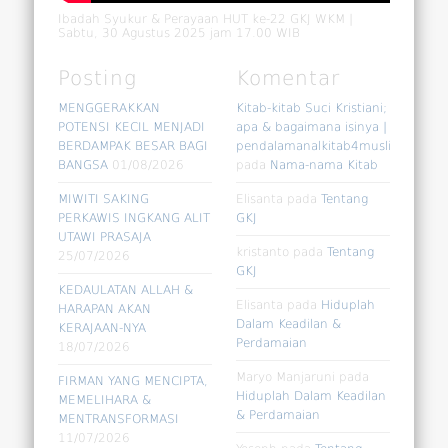
Ibadah Syukur & Perayaan HUT ke-22 GKJ WKM |
Sabtu, 30 Agustus 2025 jam 17.00 WIB
Posting
Komentar
MENGGERAKKAN
Kitab-kitab Suci Kristiani;
POTENSI KECIL MENJADI
apa & bagaimana isinya |
BERDAMPAK BESAR BAGI
pendalamanalkitab4muslim
BANGSA
01/08/2026
pada
Nama-nama Kitab
MIWITI SAKING
Elisanta
pada
Tentang
PERKAWIS INGKANG ALIT
GKJ
UTAWI PRASAJA
kristanto
pada
Tentang
25/07/2026
GKJ
KEDAULATAN ALLAH &
Elisanta
pada
Hiduplah
HARAPAN AKAN
Dalam Keadilan &
KERAJAAN-NYA
Perdamaian
18/07/2026
Maryo Manjaruni
pada
FIRMAN YANG MENCIPTA,
Hiduplah Dalam Keadilan
MEMELIHARA &
& Perdamaian
MENTRANSFORMASI
11/07/2026