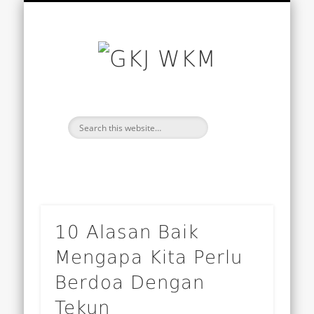
SANTAPAN HARIAN
TENTANG KAMI
BACAAN HARI INI
WARTA GEREJA
BERANDA
Renungan penyejuk jiwa
GKJ WKM Semarang
Informasi Sepekan
Bacaan Setahun
Home
GKJ
WKM
10 Alasan Baik
Mengapa Kita Perlu
Berdoa Dengan
Tekun