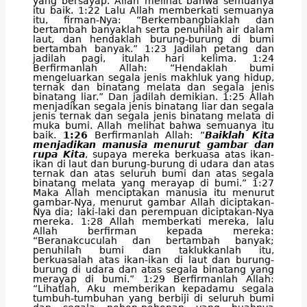
yang bersayap. Allah melihat bahwa semuanya
itu baik. 1:22 Lalu Allah memberkati semuanya
itu, firman-Nya: “Berkembangbiaklah dan
bertambah banyaklah serta penuhilah air dalam
laut, dan hendaklah burung-burung di bumi
bertambah banyak.” 1:23 Jadilah petang dan
jadilah pagi, itulah hari kelima. 1:24
Berfirmanlah Allah: “Hendaklah bumi
mengeluarkan segala jenis makhluk yang hidup,
ternak dan binatang melata dan segala jenis
binatang liar.” Dan jadilah demikian. 1:25 Allah
menjadikan segala jenis binatang liar dan segala
jenis ternak dan segala jenis binatang melata di
muka bumi. Allah melihat bahwa semuanya itu
baik.
1:26
Berfirmanlah Allah: “
Baiklah Kita
menjadikan manusia menurut gambar dan
rupa Kita
, supaya mereka berkuasa atas ikan-
ikan di laut dan burung-burung di udara dan atas
ternak dan atas seluruh bumi dan atas segala
binatang melata yang merayap di bumi.” 1:27
Maka Allah menciptakan manusia itu menurut
gambar-Nya, menurut gambar Allah diciptakan-
Nya dia; laki-laki dan perempuan diciptakan-Nya
mereka. 1:28 Allah memberkati mereka, lalu
Allah berfirman kepada mereka:
“Beranakcuculah dan bertambah banyak;
penuhilah bumi dan taklukkanlah itu,
berkuasalah atas ikan-ikan di laut dan burung-
burung di udara dan atas segala binatang yang
merayap di bumi.” 1:29 Berfirmanlah Allah:
“Lihatlah, Aku memberikan kepadamu segala
tumbuh-tumbuhan yang berbiji di seluruh bumi