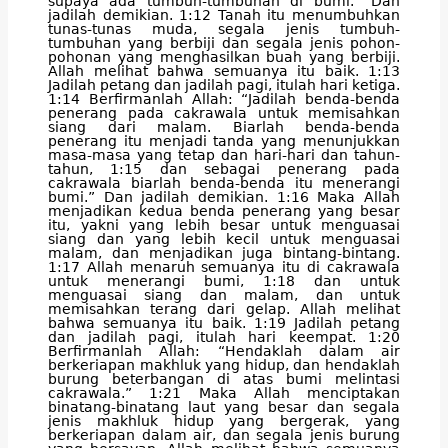
supaya ada tumbuh-tumbuhan di bumi.” Dan
jadilah demikian. 1:12 Tanah itu menumbuhkan
tunas-tunas muda, segala jenis tumbuh-
tumbuhan yang berbiji dan segala jenis pohon-
pohonan yang menghasilkan buah yang berbiji.
Allah melihat bahwa semuanya itu baik. 1:13
Jadilah petang dan jadilah pagi, itulah hari ketiga.
1:14 Berfirmanlah Allah: “Jadilah benda-benda
penerang pada cakrawala untuk memisahkan
siang dari malam. Biarlah benda-benda
penerang itu menjadi tanda yang menunjukkan
masa-masa yang tetap dan hari-hari dan tahun-
tahun, 1:15 dan sebagai penerang pada
cakrawala biarlah benda-benda itu menerangi
bumi.” Dan jadilah demikian. 1:16 Maka Allah
menjadikan kedua benda penerang yang besar
itu, yakni yang lebih besar untuk menguasai
siang dan yang lebih kecil untuk menguasai
malam, dan menjadikan juga bintang-bintang.
1:17 Allah menaruh semuanya itu di cakrawala
untuk menerangi bumi, 1:18 dan untuk
menguasai siang dan malam, dan untuk
memisahkan terang dari gelap. Allah melihat
bahwa semuanya itu baik. 1:19 Jadilah petang
dan jadilah pagi, itulah hari keempat. 1:20
Berfirmanlah Allah: “Hendaklah dalam air
berkeriapan makhluk yang hidup, dan hendaklah
burung beterbangan di atas bumi melintasi
cakrawala.” 1:21 Maka Allah menciptakan
binatang-binatang laut yang besar dan segala
jenis makhluk hidup yang bergerak, yang
berkeriapan dalam air, dan segala jenis burung