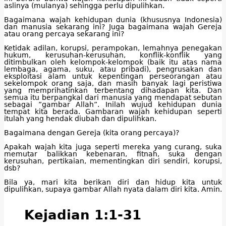
aslinya (mulanya) sehingga perlu dipulihkan.
Bagaimana wajah kehidupan dunia (khususnya Indonesia)
dan manusia sekarang ini? Juga bagaimana wajah Gereja
atau orang percaya sekarang ini?
Ketidak adilan, korupsi, perampokan, lemahnya penegakan
hukum, kerusuhan-kerusuhan, konflik-konflik yang
ditimbulkan oleh kelompok-kelompok (baik itu atas nama
lembaga, agama, suku, atau pribadi), pengrusakan dan
eksploitasi alam untuk kepentingan perseorangan atau
sekelompok orang saja, dan masih banyak lagi peristiwa
yang memprihatinkan terbentang dihadapan kita. Dan
semua itu berpangkal dari manusia yang mendapat sebutan
sebagai ”gambar Allah”. Inilah wujud kehidupan dunia
tempat kita berada. Gambaran wajah kehidupan seperti
itulah yang hendak diubah dan dipulihkan.
Bagaimana dengan Gereja (kita orang percaya)?
Apakah wajah kita juga seperti mereka yang curang, suka
memutar balikkan kebenaran, fitnah, suka dengan
kerusuhan, pertikaian, mementingkan diri sendiri, korupsi,
dsb?
Bila ya, mari kita berikan diri dan hidup kita untuk
dipulihkan, supaya gambar Allah nyata dalam diri kita. Amin.
Kejadian 1:1-31