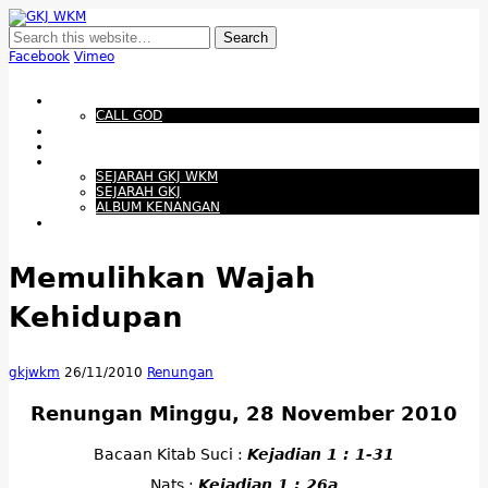
GKJ WKM
Membangun Gereja Kokoh melalui Pelayanan Holistik, Teknologi, dan
Budaya Apresiatif
Facebook
Vimeo
Show Navigation
Hide Navigation
Beranda
CALL GOD
Bacaan Hari ini
Santapan Harian
Tentang Kami
SEJARAH GKJ WKM
SEJARAH GKJ
ALBUM KENANGAN
Warta Gereja
Memulihkan Wajah
Kehidupan
gkjwkm
26/11/2010
Renungan
Renungan Minggu, 28 November 2010
Bacaan Kitab Suci :
Kejadian 1 : 1-31
Nats :
Kejadian 1 : 26a