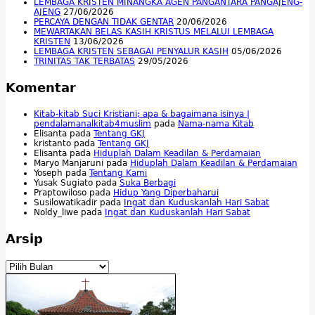
LEMBAGA KRISTEN MINANGKA AGEN PANGANTARA PANGAJENG-
AJENG
27/06/2026
PERCAYA DENGAN TIDAK GENTAR
20/06/2026
MEWARTAKAN BELAS KASIH KRISTUS MELALUI LEMBAGA
KRISTEN
13/06/2026
LEMBAGA KRISTEN SEBAGAI PENYALUR KASIH
05/06/2026
TRINITAS TAK TERBATAS
29/05/2026
Komentar
Kitab-kitab Suci Kristiani; apa & bagaimana isinya |
pendalamanalkitab4muslim
pada
Nama-nama Kitab
Elisanta
pada
Tentang GKJ
kristanto
pada
Tentang GKJ
Elisanta
pada
Hiduplah Dalam Keadilan & Perdamaian
Maryo Manjaruni
pada
Hiduplah Dalam Keadilan & Perdamaian
Yoseph
pada
Tentang Kami
Yusak Sugiato
pada
Suka Berbagi
Praptowiloso
pada
Hidup Yang Diperbaharui
Susilowatikadir
pada
Ingat dan Kuduskanlah Hari Sabat
Noldy_liwe
pada
Ingat dan Kuduskanlah Hari Sabat
Arsip
Arsip