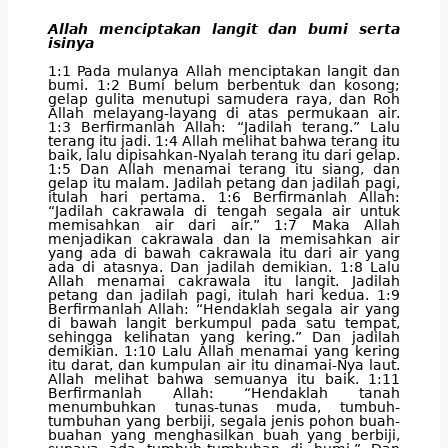
Allah menciptakan langit dan bumi serta
isinya
1:1 Pada mulanya Allah menciptakan langit dan
bumi. 1:2 Bumi belum berbentuk dan kosong;
gelap gulita menutupi samudera raya, dan Roh
Allah melayang-layang di atas permukaan air.
1:3 Berfirmanlah Allah: “Jadilah terang.” Lalu
terang itu jadi. 1:4 Allah melihat bahwa terang itu
baik, lalu dipisahkan-Nyalah terang itu dari gelap.
1:5 Dan Allah menamai terang itu siang, dan
gelap itu malam. Jadilah petang dan jadilah pagi,
itulah hari pertama. 1:6 Berfirmanlah Allah:
“Jadilah cakrawala di tengah segala air untuk
memisahkan air dari air.” 1:7 Maka Allah
menjadikan cakrawala dan Ia memisahkan air
yang ada di bawah cakrawala itu dari air yang
ada di atasnya. Dan jadilah demikian. 1:8 Lalu
Allah menamai cakrawala itu langit. Jadilah
petang dan jadilah pagi, itulah hari kedua. 1:9
Berfirmanlah Allah: “Hendaklah segala air yang
di bawah langit berkumpul pada satu tempat,
sehingga kelihatan yang kering.” Dan jadilah
demikian. 1:10 Lalu Allah menamai yang kering
itu darat, dan kumpulan air itu dinamai-Nya laut.
Allah melihat bahwa semuanya itu baik. 1:11
Berfirmanlah Allah: “Hendaklah tanah
menumbuhkan tunas-tunas muda, tumbuh-
tumbuhan yang berbiji, segala jenis pohon buah-
buahan yang menghasilkan buah yang berbiji,