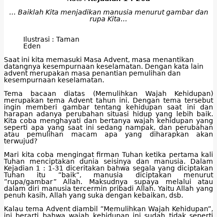
… Baiklah Kita menjadikan manusia menurut gambar dan
rupa Kita…
Ilustrasi : Taman
Eden
Saat ini kita memasuki Masa Advent, masa menantikan
datangnya kesempurnaan keselamatan. Dengan kata lain
advent merupakan masa penantian pemulihan dan
kesempurnaan keselamatan.
Tema bacaan diatas (Memulihkan Wajah Kehidupan)
merupakan tema Advent tahun ini. Dengan tema tersebut
ingin memberi gambar tentang kehidupan saat ini dan
harapan adanya perubahan situasi hidup yang lebih baik.
Kita coba menghayati dan bertanya wajah kehidupan yang
seperti apa yang saat ini sedang nampak, dan perubahan
atau pemulihan macam apa yang diharapkan akan
terwujud?
Mari kita coba mengingat firman Tuhan ketika pertama kali
Tuhan menciptakan dunia seisinya dan manusia. Dalam
Kejadian 1 : 1-31 diceritakan bahwa segala yang diciptakan
Tuhan itu ”baik”, manusia diciptakan menurut
”rupa/gambar” Allah. Maksudnya supaya melalui atau
dalam diri manusia tercermin pribadi Allah. Yaitu Allah yang
penuh kasih, Allah yang suka dengan kebaikan, dsb.
Kalau tema Advent diambil ”Memulihkan Wajah Kehidupan”,
ini berarti bahwa wajah kehidupan ini sudah tidak seperti