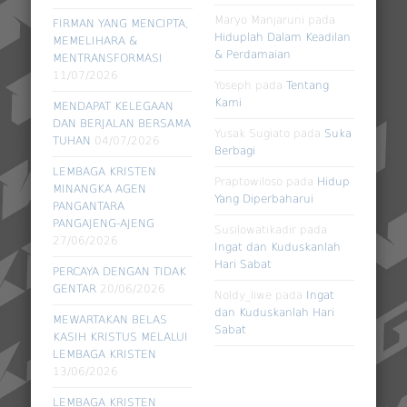
Maryo Manjaruni
pada
FIRMAN YANG MENCIPTA,
Hiduplah Dalam Keadilan
MEMELIHARA &
& Perdamaian
MENTRANSFORMASI
11/07/2026
Yoseph
pada
Tentang
Kami
MENDAPAT KELEGAAN
DAN BERJALAN BERSAMA
Yusak Sugiato
pada
Suka
TUHAN
04/07/2026
Berbagi
LEMBAGA KRISTEN
Praptowiloso
pada
Hidup
MINANGKA AGEN
Yang Diperbaharui
PANGANTARA
PANGAJENG-AJENG
Susilowatikadir
pada
27/06/2026
Ingat dan Kuduskanlah
Hari Sabat
PERCAYA DENGAN TIDAK
GENTAR
20/06/2026
Noldy_liwe
pada
Ingat
dan Kuduskanlah Hari
MEWARTAKAN BELAS
Sabat
KASIH KRISTUS MELALUI
LEMBAGA KRISTEN
13/06/2026
LEMBAGA KRISTEN