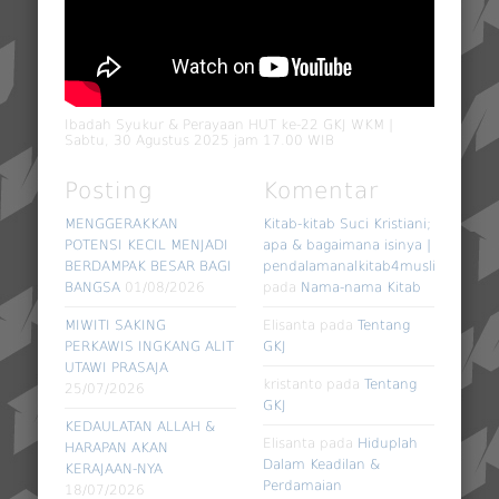
Ibadah Syukur & Perayaan HUT ke-22 GKJ WKM |
Sabtu, 30 Agustus 2025 jam 17.00 WIB
Posting
Komentar
MENGGERAKKAN
Kitab-kitab Suci Kristiani;
POTENSI KECIL MENJADI
apa & bagaimana isinya |
BERDAMPAK BESAR BAGI
pendalamanalkitab4muslim
BANGSA
01/08/2026
pada
Nama-nama Kitab
MIWITI SAKING
Elisanta
pada
Tentang
PERKAWIS INGKANG ALIT
GKJ
UTAWI PRASAJA
kristanto
pada
Tentang
25/07/2026
GKJ
KEDAULATAN ALLAH &
Elisanta
pada
Hiduplah
HARAPAN AKAN
Dalam Keadilan &
KERAJAAN-NYA
Perdamaian
18/07/2026