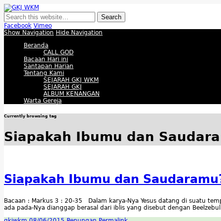
GKJ WKM
Membangun Gereja Kokoh melalui Pelayanan Holistik, Teknologi, dan Buda
Facebook
Vimeo
Show Navigation
Hide Navigation
Beranda
CALL GOD
Bacaan Hari ini
Santapan Harian
Tentang Kami
SEJARAH GKJ WKM
SEJARAH GKJ
ALBUM KENANGAN
Warta Gereja
Currently browsing tag
Siapakah Ibumu dan Saudar
Siapakah Ibumu dan Saudaramu
Bacaan : Markus 3 : 20-35 Dalam karya-Nya Yesus datang di suatu temp
ada pada-Nya dianggap berasal dari iblis yang disebut dengan Beelzebul
gkjwkm
08/06/2015
Renungan
Permalink