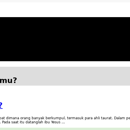
ya Apresiatif
amu?
?
at dimana orang banyak berkumpul, termasuk para ahli taurat. Dalam pe
. Pada saat itu datanglah ibu Yesus …