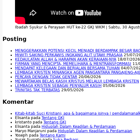
Ibadah Syukur & Perayaan HUT ke-22 GKJ WKM | Sabtu, 30 Agus
Posting
MENGGERAKKAN POTENSI KECIL MENJADI BERDAMPAK BESAR BA
MIWITI SAKING PERKAWIS INGKANG ALIT UTAWI PRASAJA
25/07/2
KEDAULATAN ALLAH & HARAPAN AKAN KERAJAAN-NYA
18/07/2026
FIRMAN YANG MENCIPTA, MEMELIHARA & MENTRANSFORMASI
11/
MENDAPAT KELEGAAN DAN BERJALAN BERSAMA TUHAN
04/07/20
LEMBAGA KRISTEN MINANGKA AGEN PANGANTARA PANGAJENG-AJ
PERCAYA DENGAN TIDAK GENTAR
20/06/2026
MEWARTAKAN BELAS KASIH KRISTUS MELALUI LEMBAGA KRISTEN
LEMBAGA KRISTEN SEBAGAI PENYALUR KASIH
05/06/2026
TRINITAS TAK TERBATAS
29/05/2026
Komentar
Kitab-kitab Suci Kristiani; apa & bagaimana isinya | pendalamana
Elisanta
pada
Tentang GKJ
kristanto
pada
Tentang GKJ
Elisanta
pada
Hiduplah Dalam Keadilan & Perdamaian
Maryo Manjaruni
pada
Hiduplah Dalam Keadilan & Perdamaian
Yoseph
pada
Tentang Kami
Yusak Sugiato
pada
Suka Berbagi