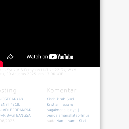
dah Syukur & Perayaan HUT ke-22 GKJ WKM |
tu, 30 Agustus 2025 jam 17.00 WIB
osting
Komentar
NGGERAKKAN
Kitab-kitab Suci
ENSI KECIL
Kristiani; apa &
NJADI BERDAMPAK
bagaimana isinya |
SAR BAGI BANGSA
pendalamanalkitab4muslim
/08/2026
pada
Nama-nama Kitab