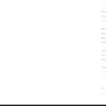
27
PE
TI
20
ME
KA
ME
KR
LE
SE
KA
TRI
29
A
Ars