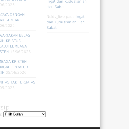
Ingat dan Kuduskanlah
/06/2026
Hari Sabat
RCAYA DENGAN
Noldy_liwe
pada
Ingat
DAK GENTAR
dan Kuduskanlah Hari
/06/2026
Sabat
WARTAKAN BELAS
SIH KRISTUS
LALUI LEMBAGA
ISTEN
13/06/2026
MBAGA KRISTEN
BAGAI PENYALUR
SIH
05/06/2026
NITAS TAK TERBATAS
/05/2026
rsip
ip