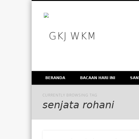
GKJ WK
Facebook
Vimeo
Membangun Gereja Kokoh melalui Pelayanan Holistik, T
BERANDA
BACAAN HARI INI
SAN
CURRENTLY BROWSING TAG
senjata rohani