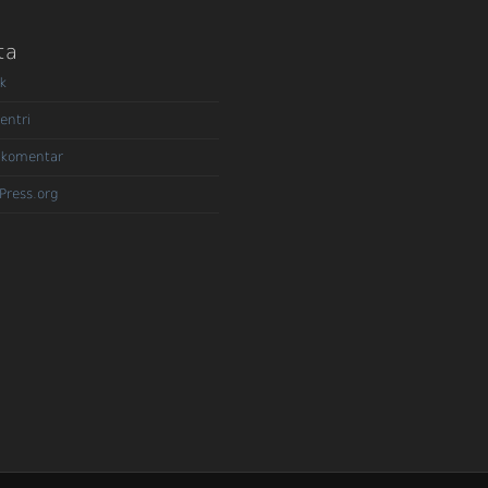
ta
k
entri
 komentar
Press.org