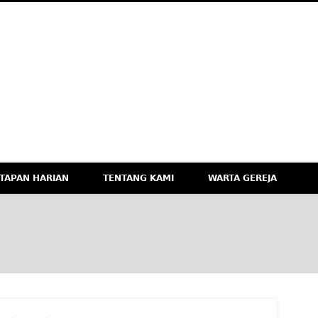
M
eknologi, dan Budaya Apresiatif
TAPAN HARIAN
TENTANG KAMI
WARTA GEREJA