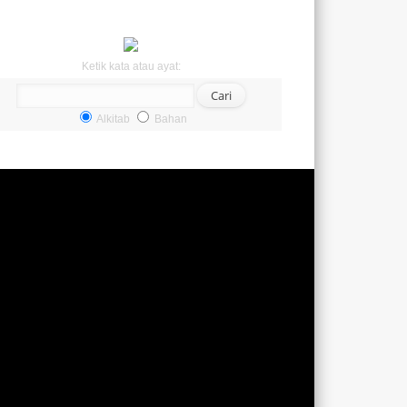
Ketik kata atau ayat:
Alkitab
Bahan