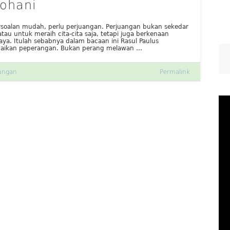
ohani
rsoalan mudah, perlu perjuangan. Perjuangan bukan sekedar
au untuk meraih cita-cita saja, tetapi juga berkenaan
ya. Itulah sebabnya dalam bacaan ini Rasul Paulus
aikan peperangan. Bukan perang melawan …
ungan
Permalink