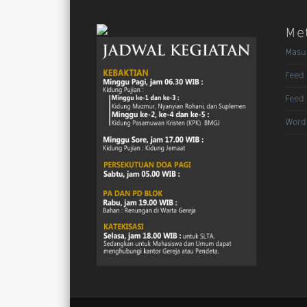
Me
Masu
Feed 
Feed
Word