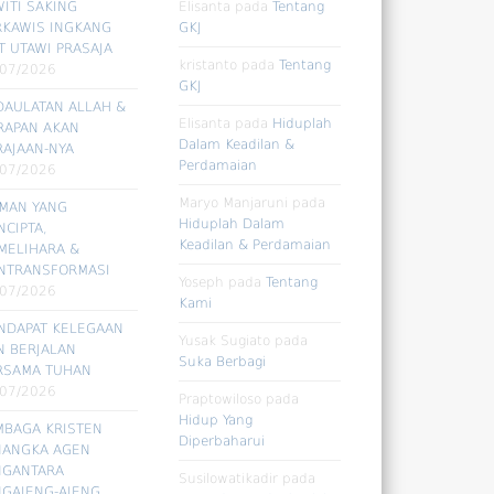
ITI SAKING
Elisanta
pada
Tentang
RKAWIS INGKANG
GKJ
T UTAWI PRASAJA
kristanto
pada
Tentang
/07/2026
GKJ
DAULATAN ALLAH &
Elisanta
pada
Hiduplah
RAPAN AKAN
Dalam Keadilan &
RAJAAN-NYA
Perdamaian
/07/2026
Maryo Manjaruni
pada
RMAN YANG
Hiduplah Dalam
CIPTA,
Keadilan & Perdamaian
MELIHARA &
NTRANSFORMASI
Yoseph
pada
Tentang
/07/2026
Kami
NDAPAT KELEGAAN
Yusak Sugiato
pada
N BERJALAN
Suka Berbagi
RSAMA TUHAN
/07/2026
Praptowiloso
pada
Hidup Yang
MBAGA KRISTEN
Diperbaharui
NANGKA AGEN
NGANTARA
Susilowatikadir
pada
NGAJENG-AJENG