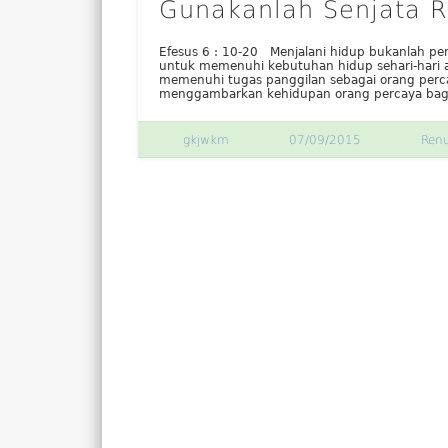
Gunakanlah Senjata R
Efesus 6 : 10-20 Menjalani hidup bukanlah pe
untuk memenuhi kebutuhan hidup sehari-hari at
memenuhi tugas panggilan sebagai orang perca
menggambarkan kehidupan orang percaya bag
gkjwkm
07/09/2015
Ren