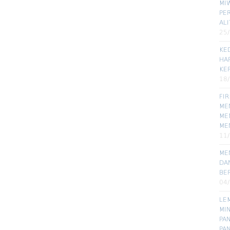
MIW
PE
ALI
25
KE
HA
KE
18
FI
MEN
ME
ME
11
ME
DA
BE
04
LE
MI
PA
PA