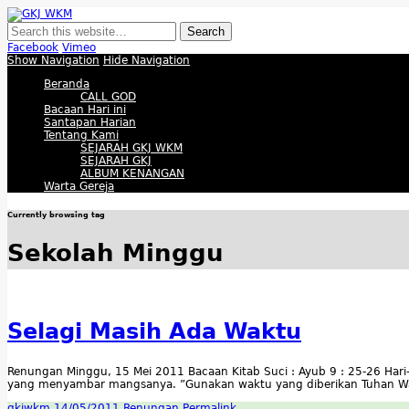
GKJ WKM
Membangun Gereja Kokoh melalui Pelayanan Holistik, Teknologi, dan Buda
Facebook
Vimeo
Show Navigation
Hide Navigation
Beranda
CALL GOD
Bacaan Hari ini
Santapan Harian
Tentang Kami
SEJARAH GKJ WKM
SEJARAH GKJ
ALBUM KENANGAN
Warta Gereja
Currently browsing tag
Sekolah Minggu
Selagi Masih Ada Waktu
Renungan Minggu, 15 Mei 2011 Bacaan Kitab Suci : Ayub 9 : 25-26 Hari-h
yang menyambar mangsanya. ”Gunakan waktu yang diberikan Tuhan Wak
gkjwkm
14/05/2011
Renungan
Permalink