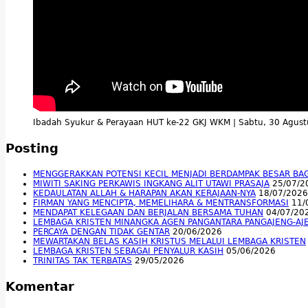
Ibadah Syukur & Perayaan HUT ke-22 GKJ WKM | Sabtu, 30 Agus
Posting
MENGGERAKKAN POTENSI KECIL MENJADI BERDAMPAK BESAR BA
MIWITI SAKING PERKAWIS INGKANG ALIT UTAWI PRASAJA
25/07/2
KEDAULATAN ALLAH & HARAPAN AKAN KERAJAAN-NYA
18/07/2026
FIRMAN YANG MENCIPTA, MEMELIHARA & MENTRANSFORMASI
11/
MENDAPAT KELEGAAN DAN BERJALAN BERSAMA TUHAN
04/07/20
LEMBAGA KRISTEN MINANGKA AGEN PANGANTARA PANGAJENG-AJ
PERCAYA DENGAN TIDAK GENTAR
20/06/2026
MEWARTAKAN BELAS KASIH KRISTUS MELALUI LEMBAGA KRISTEN
LEMBAGA KRISTEN SEBAGAI PENYALUR KASIH
05/06/2026
TRINITAS TAK TERBATAS
29/05/2026
Komentar