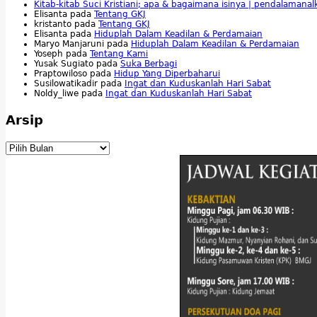
Kitab-kitab Suci Kristiani; apa & bagaimana isinya | pendalamana
Elisanta
pada
Tentang GKJ
kristanto
pada
Tentang GKJ
Elisanta
pada
Hiduplah Dalam Keadilan & Perdamaian
Maryo Manjaruni
pada
Hiduplah Dalam Keadilan & Perdamaian
Yoseph
pada
Tentang Kami
Yusak Sugiato
pada
Suka Berbagi
Praptowiloso
pada
Hidup Yang Diperbaharui
Susilowatikadir
pada
Ingat dan Kuduskanlah Hari Sabat
Noldy_liwe
pada
Ingat dan Kuduskanlah Hari Sabat
Arsip
Arsip