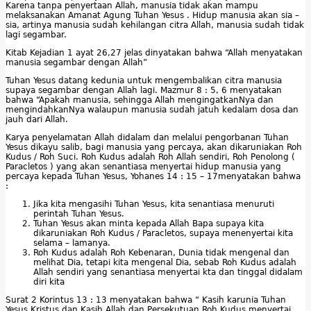
Karena tanpa penyertaan Allah, manusia tidak akan mampu
melaksanakan Amanat Agung Tuhan Yesus . Hidup manusia akan sia –
sia, artinya manusia sudah kehilangan citra Allah, manusia sudah tidak
lagi segambar.
Kitab Kejadian 1 ayat 26,27 jelas dinyatakan bahwa “Allah menyatakan
manusia segambar dengan Allah”
Tuhan Yesus datang kedunia untuk mengembalikan citra manusia
supaya segambar dengan Allah lagi. Mazmur 8 : 5, 6 menyatakan
bahwa “Apakah manusia, sehingga Allah mengingatkanNya dan
mengindahkanNya walaupun manusia sudah jatuh kedalam dosa dan
jauh dari Allah.
Karya penyelamatan Allah didalam dan melalui pengorbanan Tuhan
Yesus dikayu salib, bagi manusia yang percaya, akan dikaruniakan Roh
Kudus / Roh Suci. Roh Kudus adalah Roh Allah sendiri, Roh Penolong (
Paracletos ) yang akan senantiasa menyertai hidup manusia yang
percaya kepada Tuhan Yesus, Yohanes 14 : 15 – 17menyatakan bahwa
:
Jika kita mengasihi Tuhan Yesus, kita senantiasa menuruti
perintah Tuhan Yesus.
Tuhan Yesus akan minta kepada Allah Bapa supaya kita
dikaruniakan Roh Kudus / Paracletos, supaya menenyertai kita
selama – lamanya.
Roh Kudus adalah Roh Kebenaran, Dunia tidak mengenal dan
melihat Dia, tetapi kita mengenal Dia, sebab Roh Kudus adalah
Allah sendiri yang senantiasa menyertai kta dan tinggal didalam
diri kita
Surat 2 Korintus 13 : 13 menyatakan bahwa “ Kasih karunia Tuhan
Yesus Kristus dan Kasih Allah dan Persekutuan Roh Kudus menyertai