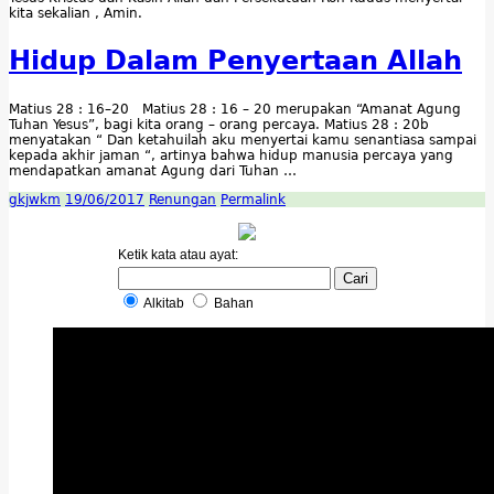
kita sekalian , Amin.
Hidup Dalam Penyertaan Allah
Matius 28 : 16–20 Matius 28 : 16 – 20 merupakan “Amanat Agung
Tuhan Yesus”, bagi kita orang – orang percaya. Matius 28 : 20b
menyatakan “ Dan ketahuilah aku menyertai kamu senantiasa sampai
kepada akhir jaman “, artinya bahwa hidup manusia percaya yang
mendapatkan amanat Agung dari Tuhan …
gkjwkm
19/06/2017
Renungan
Permalink
Ketik kata atau ayat:
Alkitab
Bahan