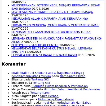
08/08/2026
MENGGERAKKAN POTENSI KECIL MENJADI BERDAMPAK BESAR
BAGI BANGSA
01/08/2026
MIWITI SAKING PERKAWIS INGKANG ALIT UTAWI PRASAJA
25/07/2026
KEDAULATAN ALLAH & HARAPAN AKAN KERAJAAN-NYA
18/07/2026
FIRMAN YANG MENCIPTA, MEMELIHARA & MENTRANSFORMASI
11/07/2026
MENDAPAT KELEGAAN DAN BERJALAN BERSAMA TUHAN
04/07/2026
LEMBAGA KRISTEN MINANGKA AGEN PANGANTARA PANGAJENG-
AJENG
27/06/2026
PERCAYA DENGAN TIDAK GENTAR
20/06/2026
MEWARTAKAN BELAS KASIH KRISTUS MELALUI LEMBAGA
KRISTEN
13/06/2026
LEMBAGA KRISTEN SEBAGAI PENYALUR KASIH
05/06/2026
Komentar
Kitab-kitab Suci Kristiani; apa & bagaimana isinya |
pendalamanalkitab4muslim
pada
Nama-nama Kitab
Elisanta
pada
Tentang GKJ
kristanto
pada
Tentang GKJ
Elisanta
pada
Hiduplah Dalam Keadilan & Perdamaian
Maryo Manjaruni
pada
Hiduplah Dalam Keadilan & Perdamaian
Yoseph
pada
Tentang Kami
Yusak Sugiato
pada
Suka Berbagi
Praptowiloso
pada
Hidup Yang Diperbaharui
Susilowatikadir
pada
Ingat dan Kuduskanlah Hari Sabat
Noldy_liwe
pada
Ingat dan Kuduskanlah Hari Sabat