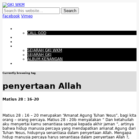
GKJ WKM
Membangun Gereja Kokoh melalui Pelayanan Holistik, Teknologi, dan
Budaya Apresiatif
Facebook
Vimeo
Show Navigation
Hide Navigation
Beranda
CALL GOD
Bacaan Hari ini
Santapan Harian
Tentang Kami
SEJARAH GKJ WKM
SEJARAH GKJ
ALBUM KENANGAN
Warta Gereja
Currently browsing tag
penyertaan Allah
Matius 28 : 16–20
Matius 28 : 16 – 20 merupakan “Amanat Agung Tuhan Yesus”, bagi kita
orang – orang percaya. Matius 28 : 20b menyatakan “ Dan ketahuilah
aku menyertai kamu senantiasa sampai kepada akhir jaman “, artinya
bahwa hidup manusia percaya yang mendapatkan amanat Agung dari
Tuhan Yesus, hidupnya senantiasa dalam penyertaan Allah. Mengapa
hidup manusia percaya harus senantiasa dalam penyertaan Allah ?,