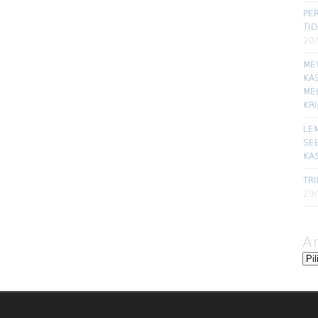
PE
TI
20
ME
KA
ME
KR
LE
SE
KA
TRI
29
A
Ars