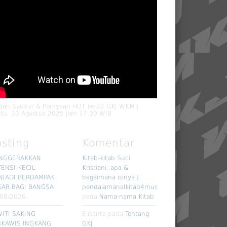
dah Syukur & Perayaan HUT ke-22 GKJ WKM |
tu, 30 Agustus 2025 jam 17.00 WIB
osting
Komentar
NGGERAKKAN
Kitab-kitab Suci
ENSI KECIL
Kristiani; apa &
NJADI BERDAMPAK
bagaimana isinya |
SAR BAGI BANGSA
pendalamanalkitab4muslim
/08/2026
pada
Nama-nama Kitab
ITI SAKING
Elisanta
pada
Tentang
RKAWIS INGKANG
GKJ