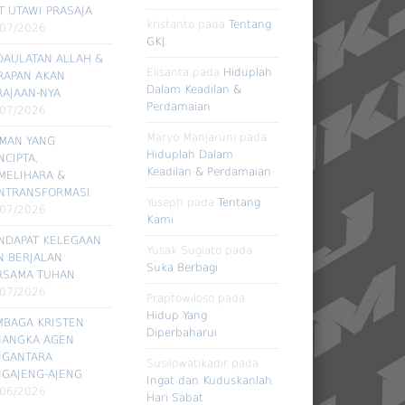
T UTAWI PRASAJA
kristanto
pada
Tentang
/07/2026
GKJ
DAULATAN ALLAH &
Elisanta
pada
Hiduplah
RAPAN AKAN
Dalam Keadilan &
RAJAAN-NYA
Perdamaian
/07/2026
Maryo Manjaruni
pada
RMAN YANG
Hiduplah Dalam
CIPTA,
Keadilan & Perdamaian
MELIHARA &
NTRANSFORMASI
Yoseph
pada
Tentang
/07/2026
Kami
NDAPAT KELEGAAN
Yusak Sugiato
pada
N BERJALAN
Suka Berbagi
RSAMA TUHAN
/07/2026
Praptowiloso
pada
Hidup Yang
MBAGA KRISTEN
Diperbaharui
NANGKA AGEN
NGANTARA
Susilowatikadir
pada
NGAJENG-AJENG
Ingat dan Kuduskanlah
/06/2026
Hari Sabat