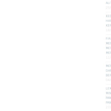
ALI
25
KE
HA
KE
18
FI
MEN
ME
ME
11
ME
DA
BE
04
LE
MI
PA
PA
27