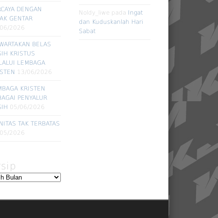
RCAYA DENGAN
Noldy_liwe
pada
Ingat
DAK GENTAR
dan Kuduskanlah Hari
/06/2026
Sabat
WARTAKAN BELAS
SIH KRISTUS
LALUI LEMBAGA
ISTEN
13/06/2026
MBAGA KRISTEN
BAGAI PENYALUR
SIH
05/06/2026
NITAS TAK TERBATAS
/05/2026
rsip
ip