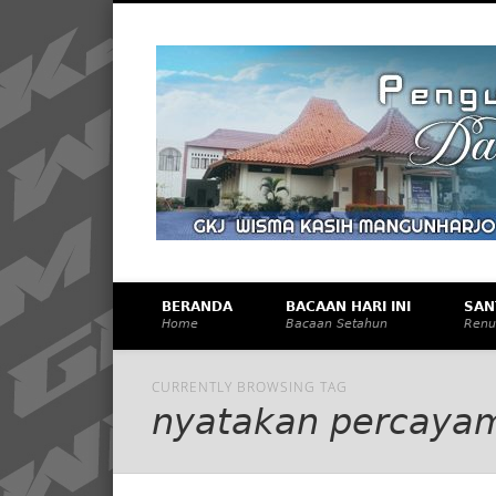
Facebook
Vimeo
Membangun Gereja Kokoh melalui Pelayanan Holistik, T
BERANDA
BACAAN HARI INI
SAN
Home
Bacaan Setahun
Renu
CURRENTLY BROWSING TAG
nyatakan percaya