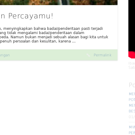
an Percayamu!
u, menyingkapkan bahwa badai/penderitaan pasti terjadi
yang tidak mengalami badai/penderitaan dalam
beda. Namun bukan menjadi sebuah alasan bagi kita untuk
penuh persoalan dan kesulitan, karena …
ungan
Permalink
Iba
Sab
P
ME
POT
ME
BE
01
MIW
PE