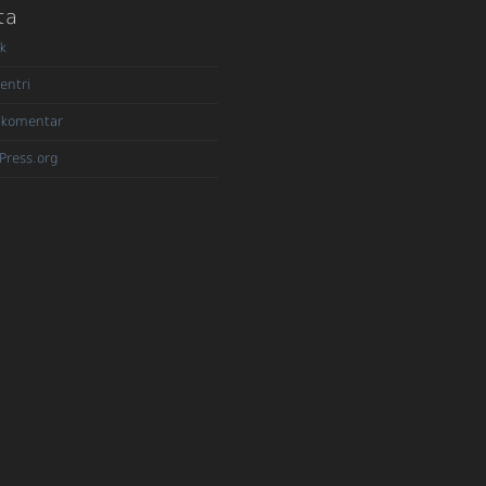
ta
k
entri
 komentar
Press.org