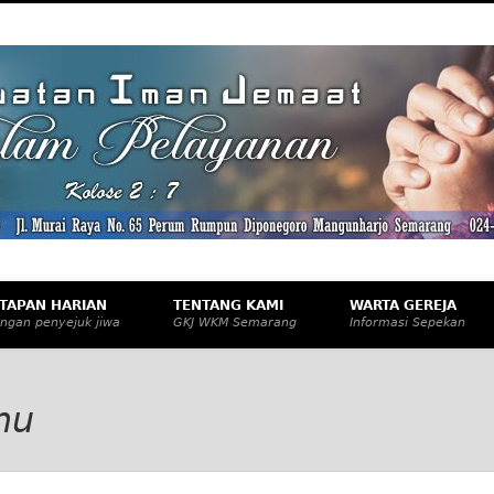
eknologi, dan Budaya Apresiatif
TAPAN HARIAN
TENTANG KAMI
WARTA GEREJA
ngan penyejuk jiwa
GKJ WKM Semarang
Informasi Sepekan
mu