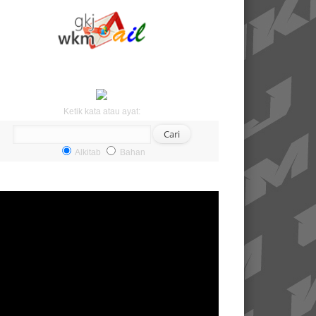
Ketik kata atau ayat:
Alkitab
Bahan