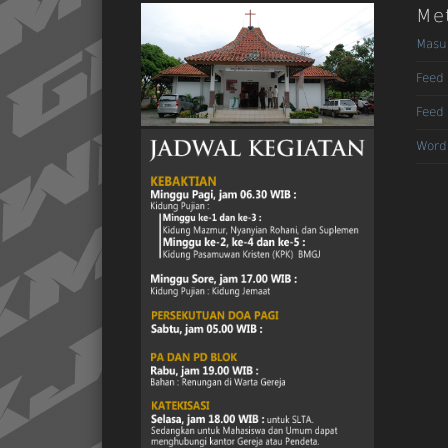
Me
Masu
Feed 
Feed
Word