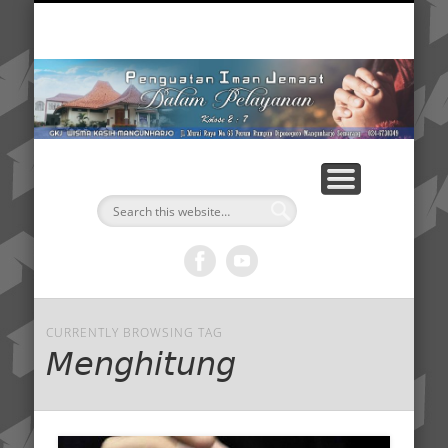
SANTAPAN HARIAN
TENTANG KAMI
BACAAN HARI INI
WARTA GEREJA
BERANDA
Renungan penyejuk jiwa
GKJ WKM Semarang
Informasi Sepekan
Bacaan Setahun
Home
G
W
CURRENTLY BROWSING TAG
Menghitung