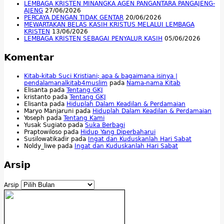
LEMBAGA KRISTEN MINANGKA AGEN PANGANTARA PANGAJENG-
AJENG
27/06/2026
PERCAYA DENGAN TIDAK GENTAR
20/06/2026
MEWARTAKAN BELAS KASIH KRISTUS MELALUI LEMBAGA
KRISTEN
13/06/2026
LEMBAGA KRISTEN SEBAGAI PENYALUR KASIH
05/06/2026
Komentar
Kitab-kitab Suci Kristiani; apa & bagaimana isinya |
pendalamanalkitab4muslim
pada
Nama-nama Kitab
Elisanta
pada
Tentang GKJ
kristanto
pada
Tentang GKJ
Elisanta
pada
Hiduplah Dalam Keadilan & Perdamaian
Maryo Manjaruni
pada
Hiduplah Dalam Keadilan & Perdamaian
Yoseph
pada
Tentang Kami
Yusak Sugiato
pada
Suka Berbagi
Praptowiloso
pada
Hidup Yang Diperbaharui
Susilowatikadir
pada
Ingat dan Kuduskanlah Hari Sabat
Noldy_liwe
pada
Ingat dan Kuduskanlah Hari Sabat
Arsip
Arsip