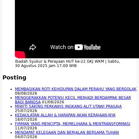
Ibadah Syukur & Perayaan HUT ke-22 GKJ WKM | Sabtu,
30 Agustus 2025 jam 17.00 WIB
Posting
MEMBAGIKAN ROTI KEHIDUPAN DALAM PERAHU YANG BERGOLAK
08/08/2026
MENGGERAKKAN POTENSI KECIL MENJADI BERDAMPAK BESAR
BAGI BANGSA
01/08/2026
MIWITI SAKING PERKAWIS INGKANG ALIT UTAWI PRASAJA
25/07/2026
KEDAULATAN ALLAH & HARAPAN AKAN KERAJAAN-NYA
18/07/2026
FIRMAN YANG MENCIPTA, MEMELIHARA & MENTRANSFORMASI
11/07/2026
MENDAPAT KELEGAAN DAN BERJALAN BERSAMA TUHAN
04/07/2026