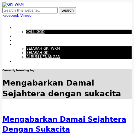
GKJ WKM
Membangun Gereja Kokoh melalui Pelayanan Holistik, Teknologi, dan
Budaya Apresiatif
Facebook
Vimeo
Show Navigation
Hide Navigation
Beranda
CALL GOD
Bacaan Hari ini
Santapan Harian
Tentang Kami
SEJARAH GKJ WKM
SEJARAH GKJ
ALBUM KENANGAN
Warta Gereja
Currently browsing tag
Mengabarkan Damai
Sejahtera dengan sukacita
Mengabarkan Damai Sejahtera
Dengan Sukacita