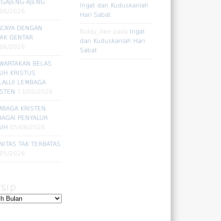
NGAJENG-AJENG
Ingat dan Kuduskanlah
/06/2026
Hari Sabat
RCAYA DENGAN
Noldy_liwe
pada
Ingat
DAK GENTAR
dan Kuduskanlah Hari
/06/2026
Sabat
WARTAKAN BELAS
SIH KRISTUS
LALUI LEMBAGA
ISTEN
13/06/2026
MBAGA KRISTEN
BAGAI PENYALUR
SIH
05/06/2026
NITAS TAK TERBATAS
/05/2026
rsip
ip