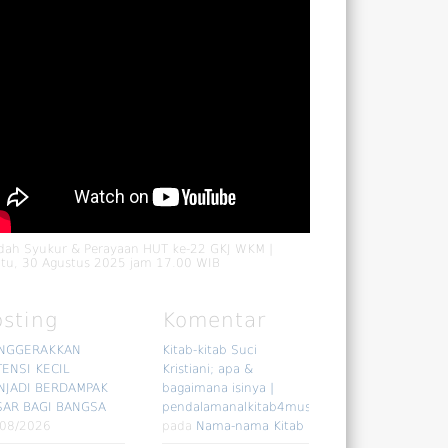
dah Syukur & Perayaan HUT ke-22 GKJ WKM |
tu, 30 Agustus 2025 jam 17.00 WIB
osting
Komentar
NGGERAKKAN
Kitab-kitab Suci
ENSI KECIL
Kristiani; apa &
NJADI BERDAMPAK
bagaimana isinya |
SAR BAGI BANGSA
pendalamanalkitab4muslim
/08/2026
pada
Nama-nama Kitab