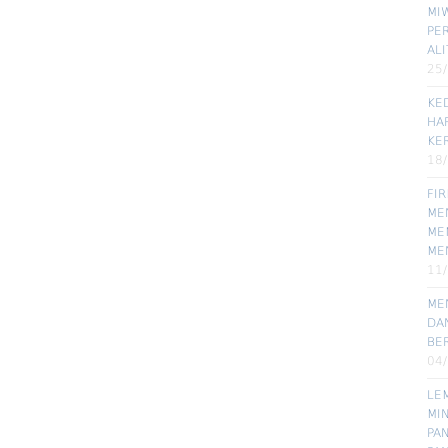
MIW
PE
ALI
25
KE
HA
KE
18
FI
MEN
ME
ME
11
ME
DA
BE
04
LE
MI
PA