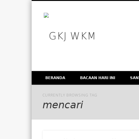
GKJ WK
Facebook
Vimeo
Membangun Gereja Kokoh melalui Pelayanan Holistik, T
BERANDA
BACAAN HARI INI
SAN
CURRENTLY BROWSING TAG
mencari