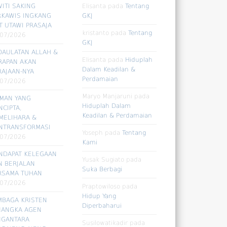
ITI SAKING
Elisanta
pada
Tentang
RKAWIS INGKANG
GKJ
T UTAWI PRASAJA
kristanto
pada
Tentang
/07/2026
GKJ
DAULATAN ALLAH &
Elisanta
pada
Hiduplah
RAPAN AKAN
Dalam Keadilan &
RAJAAN-NYA
Perdamaian
/07/2026
Maryo Manjaruni
pada
RMAN YANG
Hiduplah Dalam
CIPTA,
Keadilan & Perdamaian
MELIHARA &
NTRANSFORMASI
Yoseph
pada
Tentang
/07/2026
Kami
NDAPAT KELEGAAN
Yusak Sugiato
pada
N BERJALAN
Suka Berbagi
RSAMA TUHAN
/07/2026
Praptowiloso
pada
Hidup Yang
MBAGA KRISTEN
Diperbaharui
NANGKA AGEN
NGANTARA
Susilowatikadir
pada