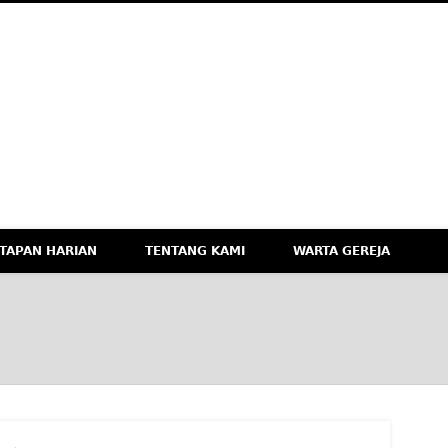
M
eknologi, dan Budaya Apresiatif
TAPAN HARIAN
TENTANG KAMI
WARTA GEREJA