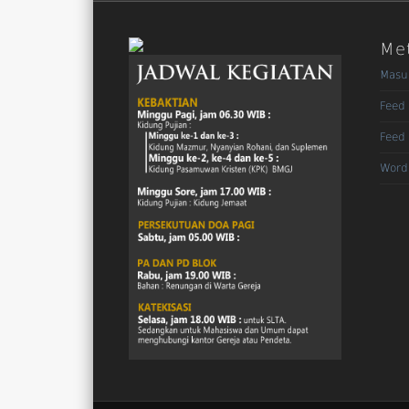
Me
Masu
Feed 
Feed
Word