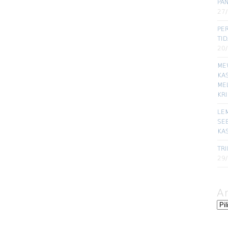
PA
27
PE
TI
20
ME
KA
ME
KR
LE
SE
KA
TRI
29
A
Ars