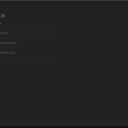
ta
k
entri
 komentar
Press.org