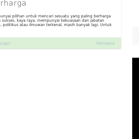
erharga
nyai pilihan untuk mencari sesuatu yang paling berharga
s sukses, kaya raya, mempunyai kekuasaan dan jabatan
i, politikus atau ilmuwan terkenal, masih banyak lagi. Untuk
ungan
Permalink