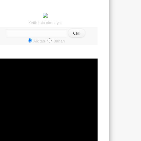
Ketik kata atau ayat:
Alkitab
Bahan