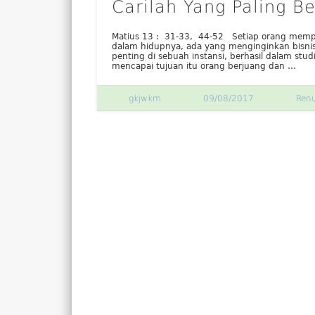
Carilah Yang Paling B
Matius 13 : 31-33, 44-52 Setiap orang mempu
dalam hidupnya, ada yang menginginkan bisni
penting di sebuah instansi, berhasil dalam stud
mencapai tujuan itu orang berjuang dan …
gkjwkm
09/08/2017
Ren